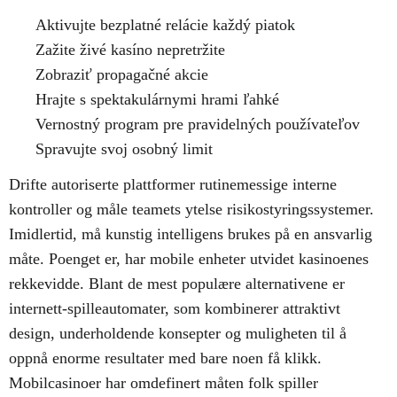
Aktivujte bezplatné relácie každý piatok
Zažite živé kasíno nepretržite
Zobraziť propagačné akcie
Hrajte s spektakulárnymi hrami ľahké
Vernostný program pre pravidelných používateľov
Spravujte svoj osobný limit
Drifte autoriserte plattformer rutinemessige interne
kontroller og måle teamets ytelse risikostyringssystemer.
Imidlertid, må kunstig intelligens brukes på en ansvarlig
måte. Poenget er, har mobile enheter utvidet kasinoenes
rekkevidde. Blant de mest populære alternativene er
internett-spilleautomater, som kombinerer attraktivt
design, underholdende konsepter og muligheten til å
oppnå enorme resultater med bare noen få klikk.
Mobilcasinoer har omdefinert måten folk spiller