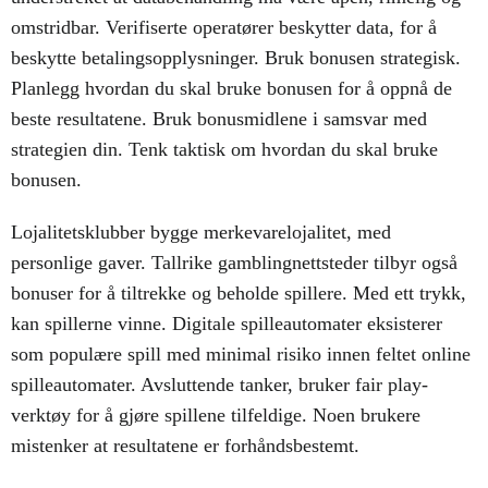
omstridbar. Verifiserte operatører beskytter data, for å
beskytte betalingsopplysninger. Bruk bonusen strategisk.
Planlegg hvordan du skal bruke bonusen for å oppnå de
beste resultatene. Bruk bonusmidlene i samsvar med
strategien din. Tenk taktisk om hvordan du skal bruke
bonusen.
Lojalitetsklubber bygge merkevarelojalitet, med
personlige gaver. Tallrike gamblingnettsteder tilbyr også
bonuser for å tiltrekke og beholde spillere. Med ett trykk,
kan spillerne vinne. Digitale spilleautomater eksisterer
som populære spill med minimal risiko innen feltet online
spilleautomater. Avsluttende tanker, bruker fair play-
verktøy for å gjøre spillene tilfeldige. Noen brukere
mistenker at resultatene er forhåndsbestemt.