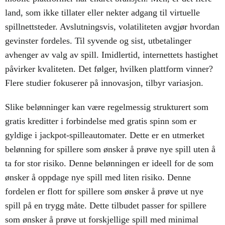
land, som ikke tillater eller nekter adgang til virtuelle
spillnettsteder. Avslutningsvis, volatiliteten avgjør hvordan
gevinster fordeles. Til syvende og sist, utbetalinger
avhenger av valg av spill. Imidlertid, internettets hastighet
påvirker kvaliteten. Det følger, hvilken plattform vinner?
Flere studier fokuserer på innovasjon, tilbyr variasjon.
Slike belønninger kan være regelmessig strukturert som
gratis kreditter i forbindelse med gratis spinn som er
gyldige i jackpot-spilleautomater. Dette er en utmerket
belønning for spillere som ønsker å prøve nye spill uten å
ta for stor risiko. Denne belønningen er ideell for de som
ønsker å oppdage nye spill med liten risiko. Denne
fordelen er flott for spillere som ønsker å prøve ut nye
spill på en trygg måte. Dette tilbudet passer for spillere
som ønsker å prøve ut forskjellige spill med minimal