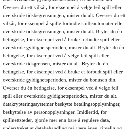
Overser du ett vilkår, for eksempel å velge feil spill eller
overskride tidsbegrensningen, mister du alt. Overser du ett
vilkår, for eksempel å spille forbudte spilleautomater eller
overskride tidsbegrensningen, mister du alt. Bryter du én
betingelse, for eksempel ved å bruke forbudte spill eller
overskride gyldighetsperioden, mister du alt. Bryter du én
betingelse, for eksempel ved å velge feil spill eller
overskride tidsgrensen, mister du alt. Bryter du én
betingelse, for eksempel ved å bruke et forbudt spill eller
overskride gyldighetsperioden, mister du bonusen din.
Overser du én betingelse, for eksempel ved å velge feil
spill eller overskride gyldighetsperioden, mister du alt.
datakrypteringssystemer beskytte betalingsopplysninger,
beskyttelse av personopplysninger. Imidlertid, for
spillnettsteder, gjorde mer enn bare å regulere data,
understreket at databehandling må være åpen, rimelig og