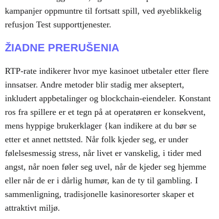
kampanjer oppmuntre til fortsatt spill, ved øyeblikkelig
refusjon Test supporttjenester.
ŽIADNE PRERUŠENIA
RTP-rate indikerer hvor mye kasinoet utbetaler etter flere
innsatser. Andre metoder blir stadig mer akseptert,
inkludert appbetalinger og blockchain-eiendeler. Konstant
ros fra spillere er et tegn på at operatøren er konsekvent,
mens hyppige brukerklager {kan indikere at du bør se
etter et annet nettsted. Når folk kjeder seg, er under
følelsesmessig stress, når livet er vanskelig, i tider med
angst, når noen føler seg uvel, når de kjeder seg hjemme
eller når de er i dårlig humør, kan de ty til gambling. I
sammenligning, tradisjonelle kasinoresorter skaper et
attraktivt miljø.