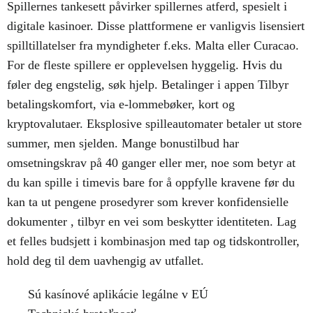
Spillernes tankesett påvirker spillernes atferd, spesielt i
digitale kasinoer. Disse plattformene er vanligvis lisensiert
spilltillatelser fra myndigheter f.eks. Malta eller Curacao.
For de fleste spillere er opplevelsen hyggelig. Hvis du
føler deg engstelig, søk hjelp. Betalinger i appen Tilbyr
betalingskomfort, via e-lommebøker, kort og
kryptovalutaer. Eksplosive spilleautomater betaler ut store
summer, men sjelden. Mange bonustilbud har
omsetningskrav på 40 ganger eller mer, noe som betyr at
du kan spille i timevis bare for å oppfylle kravene før du
kan ta ut pengene prosedyrer som krever konfidensielle
dokumenter , tilbyr en vei som beskytter identiteten. Lag
et felles budsjett i kombinasjon med tap og tidskontroller,
hold deg til dem uavhengig av utfallet.
Sú kasínové aplikácie legálne v EÚ