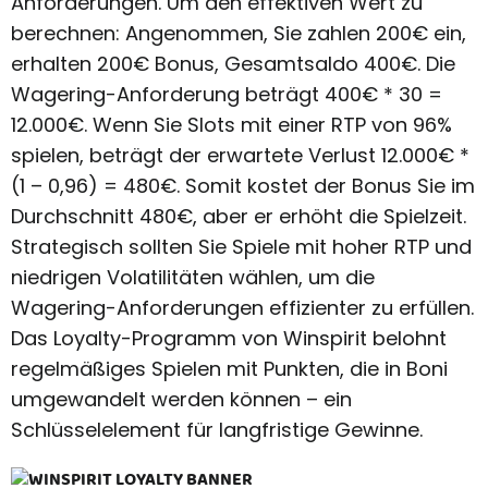
Anforderungen. Um den effektiven Wert zu
berechnen: Angenommen, Sie zahlen 200€ ein,
erhalten 200€ Bonus, Gesamtsaldo 400€. Die
Wagering-Anforderung beträgt 400€ * 30 =
12.000€. Wenn Sie Slots mit einer RTP von 96%
spielen, beträgt der erwartete Verlust 12.000€ *
(1 – 0,96) = 480€. Somit kostet der Bonus Sie im
Durchschnitt 480€, aber er erhöht die Spielzeit.
Strategisch sollten Sie Spiele mit hoher RTP und
niedrigen Volatilitäten wählen, um die
Wagering-Anforderungen effizienter zu erfüllen.
Das Loyalty-Programm von Winspirit belohnt
regelmäßiges Spielen mit Punkten, die in Boni
umgewandelt werden können – ein
Schlüsselelement für langfristige Gewinne.