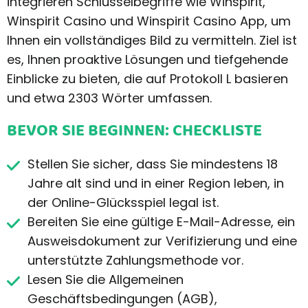
integrieren Schlüsselbegriffe wie Winspirit,
Winspirit Casino und Winspirit Casino App, um
Ihnen ein vollständiges Bild zu vermitteln. Ziel ist
es, Ihnen proaktive Lösungen und tiefgehende
Einblicke zu bieten, die auf Protokoll L basieren
und etwa 2303 Wörter umfassen.
BEVOR SIE BEGINNEN: CHECKLISTE
Stellen Sie sicher, dass Sie mindestens 18
Jahre alt sind und in einer Region leben, in
der Online-Glücksspiel legal ist.
Bereiten Sie eine gültige E-Mail-Adresse, ein
Ausweisdokument zur Verifizierung und eine
unterstützte Zahlungsmethode vor.
Lesen Sie die Allgemeinen
Geschäftsbedingungen (AGB),