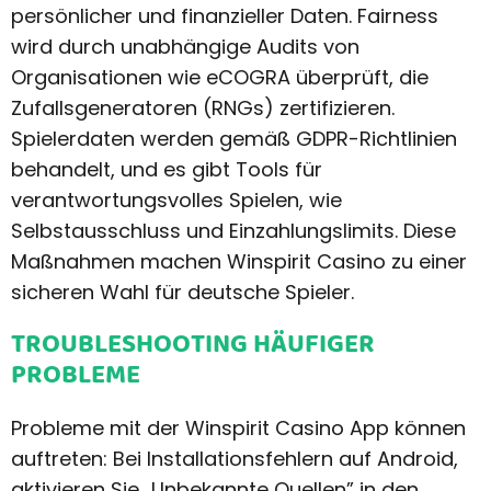
persönlicher und finanzieller Daten. Fairness
wird durch unabhängige Audits von
Organisationen wie eCOGRA überprüft, die
Zufallsgeneratoren (RNGs) zertifizieren.
Spielerdaten werden gemäß GDPR-Richtlinien
behandelt, und es gibt Tools für
verantwortungsvolles Spielen, wie
Selbstausschluss und Einzahlungslimits. Diese
Maßnahmen machen Winspirit Casino zu einer
sicheren Wahl für deutsche Spieler.
TROUBLESHOOTING HÄUFIGER
PROBLEME
Probleme mit der Winspirit Casino App können
auftreten: Bei Installationsfehlern auf Android,
aktivieren Sie „Unbekannte Quellen” in den