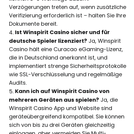
Verzögerungen treten auf, wenn zusätzliche
Verifizierung erforderlich ist – halten Sie Ihre
Dokumente bereit.
Ist Winspirit Casino sicher und für
deutsche Spieler lizenziert?
Ja, Winspirit
Casino hält eine Curacao eGaming-Lizenz,
die in Deutschland anerkannt ist, und
implementiert strenge Sicherheitsprotokolle
wie SSL-Verschlüsselung und regelmäßige
Audits.
Kann ich auf Winspirit Casino von
mehreren Geräten aus spielen?
Ja, die
Winspirit Casino App und Website sind
geräteübergreifend kompatibel. Sie können
sich von bis zu drei Geräten gleichzeitig
einloggen, aber vermeiden Sie Multi-