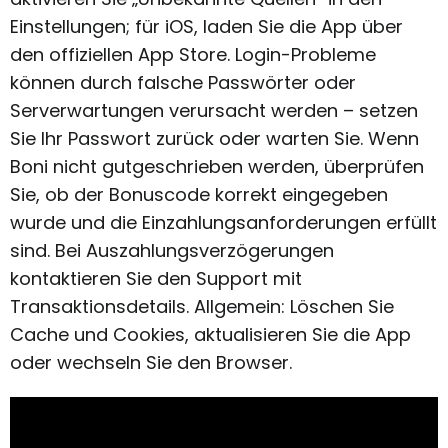
Einstellungen; für iOS, laden Sie die App über
den offiziellen App Store. Login-Probleme
können durch falsche Passwörter oder
Serverwartungen verursacht werden – setzen
Sie Ihr Passwort zurück oder warten Sie. Wenn
Boni nicht gutgeschrieben werden, überprüfen
Sie, ob der Bonuscode korrekt eingegeben
wurde und die Einzahlungsanforderungen erfüllt
sind. Bei Auszahlungsverzögerungen
kontaktieren Sie den Support mit
Transaktionsdetails. Allgemein: Löschen Sie
Cache und Cookies, aktualisieren Sie die App
oder wechseln Sie den Browser.