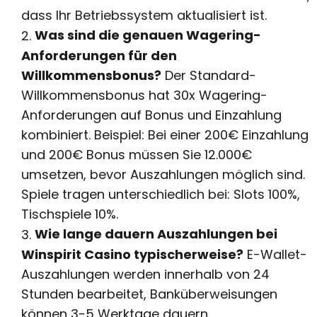
dass Ihr Betriebssystem aktualisiert ist.
Was sind die genauen Wagering-
Anforderungen für den
Willkommensbonus?
Der Standard-
Willkommensbonus hat 30x Wagering-
Anforderungen auf Bonus und Einzahlung
kombiniert. Beispiel: Bei einer 200€ Einzahlung
und 200€ Bonus müssen Sie 12.000€
umsetzen, bevor Auszahlungen möglich sind.
Spiele tragen unterschiedlich bei: Slots 100%,
Tischspiele 10%.
Wie lange dauern Auszahlungen bei
Winspirit Casino typischerweise?
E-Wallet-
Auszahlungen werden innerhalb von 24
Stunden bearbeitet, Banküberweisungen
können 3-5 Werktage dauern.