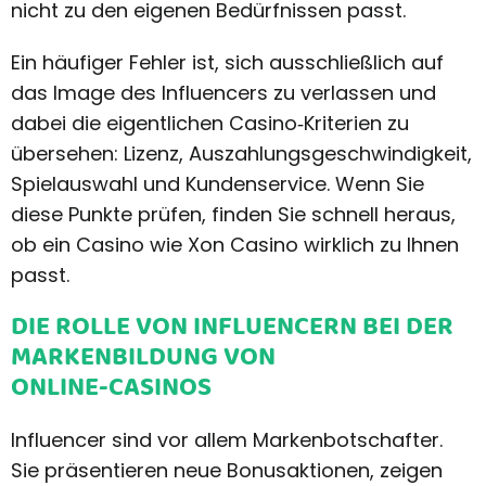
nicht zu den eigenen Bedürfnissen passt.
Ein häufiger Fehler ist, sich ausschließlich auf
das Image des Influencers zu verlassen und
dabei die eigentlichen Casino‑Kriterien zu
übersehen: Lizenz, Auszahlungsgeschwindigkeit,
Spielauswahl und Kundenservice. Wenn Sie
diese Punkte prüfen, finden Sie schnell heraus,
ob ein Casino wie Xon Casino wirklich zu Ihnen
passt.
DIE ROLLE VON INFLUENCERN BEI DER
MARKENBILDUNG VON
ONLINE‑CASINOS
Influencer sind vor allem Markenbotschafter.
Sie präsentieren neue Bonusaktionen, zeigen