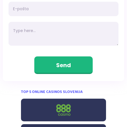
Send
TOP 5 ONLINE CASINOS SLOVENIJA