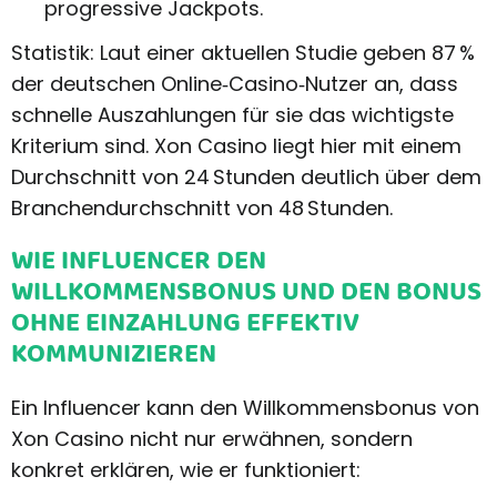
progressive Jackpots.
Statistik: Laut einer aktuellen Studie geben 87 %
der deutschen Online‑Casino‑Nutzer an, dass
schnelle Auszahlungen für sie das wichtigste
Kriterium sind. Xon Casino liegt hier mit einem
Durchschnitt von 24 Stunden deutlich über dem
Branchendurchschnitt von 48 Stunden.
WIE INFLUENCER DEN
WILLKOMMENSBONUS UND DEN BONUS
OHNE EINZAHLUNG EFFEKTIV
KOMMUNIZIEREN
Ein Influencer kann den Willkommensbonus von
Xon Casino nicht nur erwähnen, sondern
konkret erklären, wie er funktioniert: