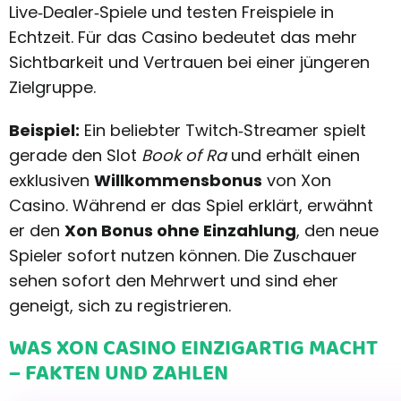
Live‑Dealer‑Spiele und testen Freispiele in
Echtzeit. Für das Casino bedeutet das mehr
Sichtbarkeit und Vertrauen bei einer jüngeren
Zielgruppe.
Beispiel:
Ein beliebter Twitch‑Streamer spielt
gerade den Slot
Book of Ra
und erhält einen
exklusiven
Willkommensbonus
von Xon
Casino. Während er das Spiel erklärt, erwähnt
er den
Xon Bonus ohne Einzahlung
, den neue
Spieler sofort nutzen können. Die Zuschauer
sehen sofort den Mehrwert und sind eher
geneigt, sich zu registrieren.
WAS XON CASINO EINZIGARTIG MACHT
– FAKTEN UND ZAHLEN