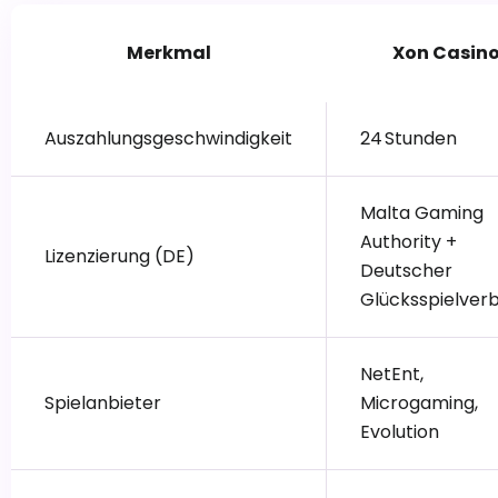
Merkmal
Xon Casin
Auszahlungsgeschwindigkeit
24 Stunden
Malta Gaming
Authority +
Lizenzierung (DE)
Deutscher
Glücksspielver
NetEnt,
Spielanbieter
Microgaming,
Evolution