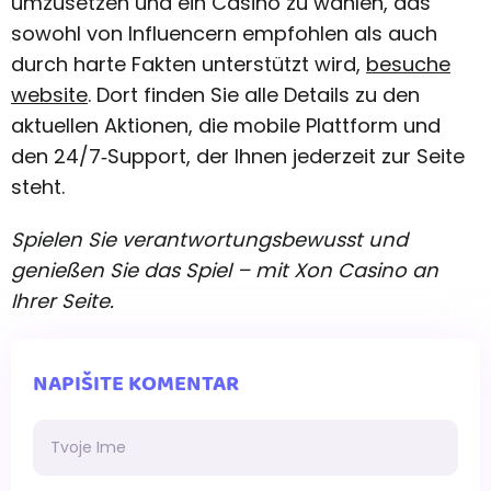
umzusetzen und ein Casino zu wählen, das
sowohl von Influencern empfohlen als auch
durch harte Fakten unterstützt wird,
besuche
website
. Dort finden Sie alle Details zu den
aktuellen Aktionen, die mobile Plattform und
den 24/7‑Support, der Ihnen jederzeit zur Seite
steht.
Spielen Sie verantwortungsbewusst und
genießen Sie das Spiel – mit Xon Casino an
Ihrer Seite.
NAPIŠITE KOMENTAR