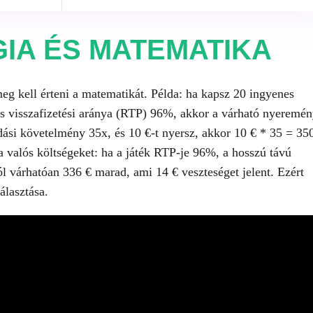
IA ÉS MATEMATIKA
g kell érteni a matematikát. Példa: ha kapsz 20 ingyenes
os visszafizetési aránya (RTP) 96%, akkor a várható nyeremé
dási követelmény 35x, és 10 €-t nyersz, akkor 10 € * 35 = 35
 a valós költségeket: ha a játék RTP-je 96%, a hosszú távú
l várhatóan 336 € marad, ami 14 € veszteséget jelent. Ezért
álasztása.