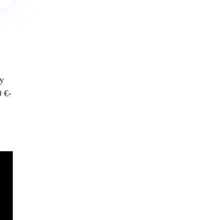
ny
0 €-