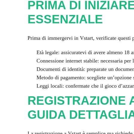
PRIMA DI INIZIAR
ESSENZIALE
Prima di immergervi in Vstart, verificate questi 
Età legale: assicuratevi di avere almeno 18 a
Connessione internet stabile: necessaria per l
Documenti di identità: preparate un documento
Metodo di pagamento: scegliete un’opzione s
Leggi locali: confermate che il gioco d’azzar
REGISTRAZIONE 
GUIDA DETTAGLI
La registrazione a Vstart è semplice ma richiede 