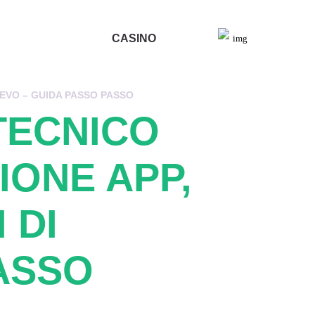
CASINO
CASINO CU ROTIRI
GRATUITE
IEVO – GUIDA PASSO PASSO
CASINO CU CARD DE
TECNICO
CREDIT
CASINO PE BANI
IONE APP,
REALI
CAZINOURI NOI
 DI
ONLINE
ASSO