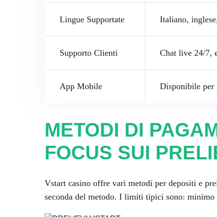
Lingue Supportate
Italiano, inglese
Supporto Clienti
Chat live 24/7, 
App Mobile
Disponibile per
METODI DI PAGA
FOCUS SUI PRELI
Vstart casino offre vari metodi per depositi e prel
seconda del metodo. I limiti tipici sono: minim