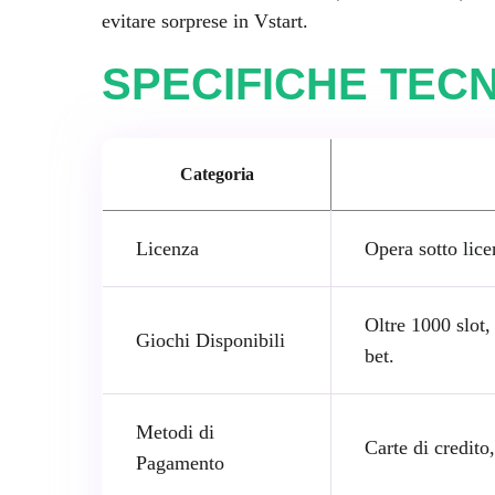
evitare sorprese in Vstart.
SPECIFICHE TECN
Categoria
Licenza
Opera sotto lic
Oltre 1000 slot,
Giochi Disponibili
bet.
Metodi di
Carte di credito
Pagamento