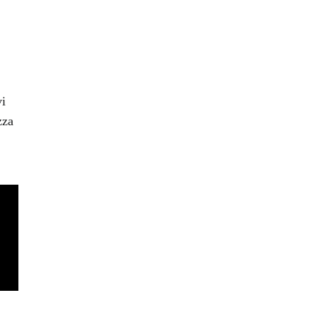
vi
zza