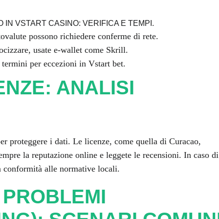
IN VSTART CASINO: VERIFICA E TEMPI.
ptovalute possono richiedere conferme di rete.
ocizzare, usate e-wallet come Skrill.
 termini per eccezioni in Vstart bet.
ENZE: ANALISI
per proteggere i dati. Le licenze, come quella di Curacao,
sempre la reputazione online e leggete le recensioni. In caso di
a conformità alle normative locali.
I PROBLEMI