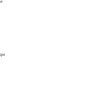
se
qui