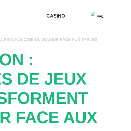
CASINO
CASINO CU ROTIRI
GRATUITE
LA PSYCHOLOGIE DU JOUEUR FACE AUX TABLES
CASINO CU CARD DE
ON :
CREDIT
CASINO PE BANI
S DE JEUX
REALI
CAZINOURI NOI
NSFORMENT
ONLINE
R FACE AUX