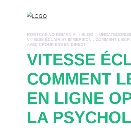
ROOTCASINO ROMANIA
BLOG
UNCATEGORIZ
VITESSE ÉCLAIR ET IMMERSION : COMMENT LES 
AVEC CROUPIERS EN DIRECT
VITESSE ÉCL
COMMENT LE
EN LIGNE O
LA PSYCHOL