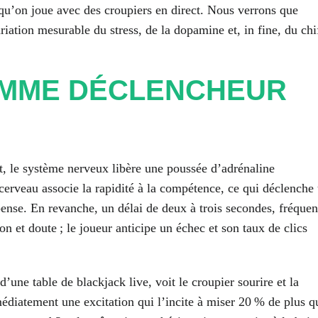
rsqu’on joue avec des croupiers en direct. Nous verrons que
iation mesurable du stress, de la dopamine et, in fine, du chi
COMME DÉCLENCHEUR
t, le système nerveux libère une poussée d’adrénaline
 cerveau associe la rapidité à la compétence, ce qui déclenche
ense. En revanche, un délai de deux à trois secondes, fréquen
ion et doute ; le joueur anticipe un échec et son taux de clics
d’une table de blackjack live, voit le croupier sourire et la
médiatement une excitation qui l’incite à miser 20 % de plus q