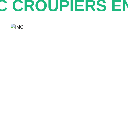
C CROUPIERS E