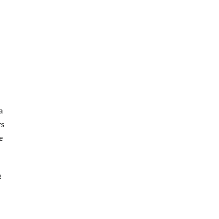
a
rs
e
o