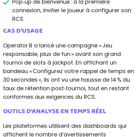
Pop‑up de bienvenue : à la première
connexion, inviter le joueur à configurer son
RCS.
CAS D’USAGE
Operator B a lancé une campagne « Jeu
responsable, plus de fun » avant son grand
tournoi de slots à jackpot. En affichant un
bandeau « Configurez votre rappel de temps en
30 secondes », ils ont vu une hausse de 14 % du
taux de rétention post‑tournoi, tout en restant
conformes aux exigences du RCS.
OUTILS D’ANALYSE EN TEMPS RÉEL
Les plateformes utilisent des dashboards qui
affichent le nombre d’avertissements