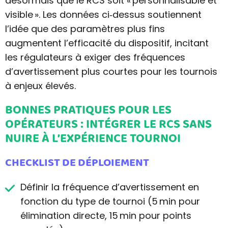
désormais que le RCS soit « personnalisable et
visible ». Les données ci‑dessus soutiennent
l’idée que des paramètres plus fins
augmentent l’efficacité du dispositif, incitant
les régulateurs à exiger des fréquences
d’avertissement plus courtes pour les tournois
à enjeux élevés.
BONNES PRATIQUES POUR LES
OPÉRATEURS : INTÉGRER LE RCS SANS
NUIRE À L’EXPÉRIENCE TOURNOI
CHECKLIST DE DÉPLOIEMENT
Définir la fréquence d’avertissement en
fonction du type de tournoi (5 min pour
élimination directe, 15 min pour points