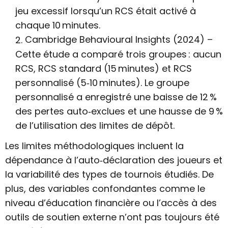
jeu excessif lorsqu’un RCS était activé à
chaque 10 minutes.
Cambridge Behavioural Insights (2024) –
Cette étude a comparé trois groupes : aucun
RCS, RCS standard (15 minutes) et RCS
personnalisé (5‑10 minutes). Le groupe
personnalisé a enregistré une baisse de 12 %
des pertes auto‑exclues et une hausse de 9 %
de l’utilisation des limites de dépôt.
Les limites méthodologiques incluent la
dépendance à l’auto‑déclaration des joueurs et
la variabilité des types de tournois étudiés. De
plus, des variables confondantes comme le
niveau d’éducation financière ou l’accès à des
outils de soutien externe n’ont pas toujours été