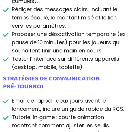
cumulés).
Rédiger des messages clairs, incluant le
temps écoulé, le montant misé et le lien
vers les paramètres.
Proposer une désactivation temporaire (ex. :
pause de 10 minutes) pour les joueurs qui
souhaitent finir une main en cours.
Tester l’interface sur différents appareils
(desktop, mobile, tablette).
STRATÉGIES DE COMMUNICATION
PRÉ‑TOURNOI
Email de rappel : deux jours avant le
lancement, inclure un guide rapide du RCS.
Tutoriel in‑game : courte animation
montrant comment ajuster les seuils.