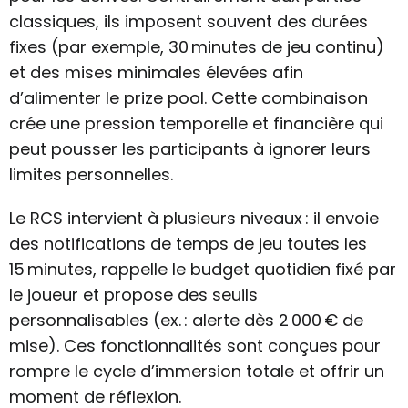
classiques, ils imposent souvent des durées
fixes (par exemple, 30 minutes de jeu continu)
et des mises minimales élevées afin
d’alimenter le prize pool. Cette combinaison
crée une pression temporelle et financière qui
peut pousser les participants à ignorer leurs
limites personnelles.
Le RCS intervient à plusieurs niveaux : il envoie
des notifications de temps de jeu toutes les
15 minutes, rappelle le budget quotidien fixé par
le joueur et propose des seuils
personnalisables (ex. : alerte dès 2 000 € de
mise). Ces fonctionnalités sont conçues pour
rompre le cycle d’immersion totale et offrir un
moment de réflexion.