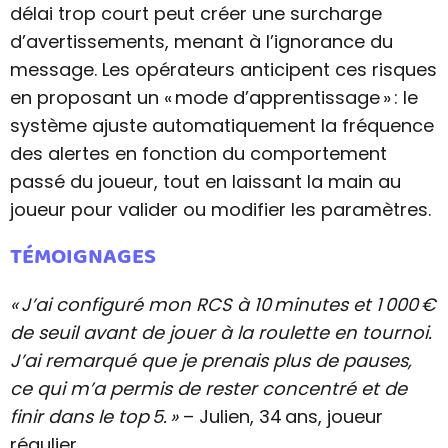
délai trop court peut créer une surcharge
d’avertissements, menant à l’ignorance du
message. Les opérateurs anticipent ces risques
en proposant un « mode d’apprentissage » : le
système ajuste automatiquement la fréquence
des alertes en fonction du comportement
passé du joueur, tout en laissant la main au
joueur pour valider ou modifier les paramètres.
TÉMOIGNAGES
« J’ai configuré mon RCS à 10 minutes et 1 000 €
de seuil avant de jouer à la roulette en tournoi.
J’ai remarqué que je prenais plus de pauses,
ce qui m’a permis de rester concentré et de
finir dans le top 5. »
– Julien, 34 ans, joueur
régulier.