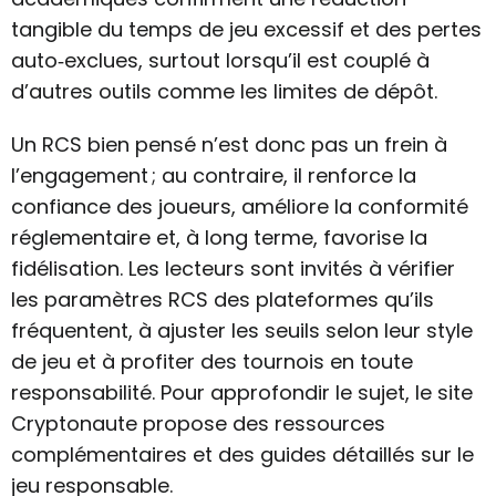
tangible du temps de jeu excessif et des pertes
auto‑exclues, surtout lorsqu’il est couplé à
d’autres outils comme les limites de dépôt.
Un RCS bien pensé n’est donc pas un frein à
l’engagement ; au contraire, il renforce la
confiance des joueurs, améliore la conformité
réglementaire et, à long terme, favorise la
fidélisation. Les lecteurs sont invités à vérifier
les paramètres RCS des plateformes qu’ils
fréquentent, à ajuster les seuils selon leur style
de jeu et à profiter des tournois en toute
responsabilité. Pour approfondir le sujet, le site
Cryptonaute propose des ressources
complémentaires et des guides détaillés sur le
jeu responsable.