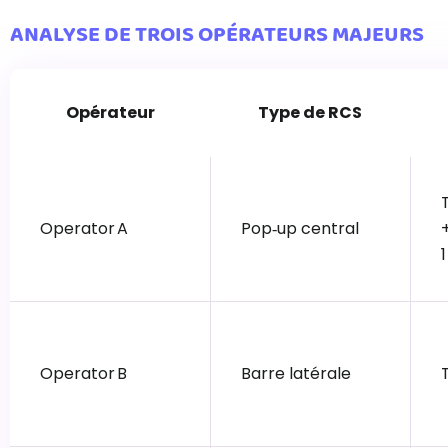
ANALYSE DE TROIS OPÉRATEURS MAJEURS
Opérateur
Type de RCS
Operator A
Pop‑up central
Operator B
Barre latérale