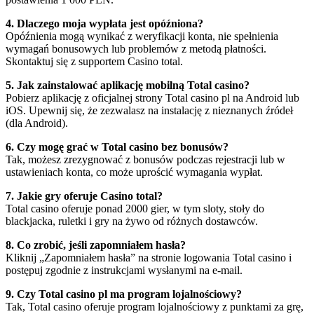
4. Dlaczego moja wypłata jest opóźniona?
Opóźnienia mogą wynikać z weryfikacji konta, nie spełnienia
wymagań bonusowych lub problemów z metodą płatności.
Skontaktuj się z supportem Casino total.
5. Jak zainstalować aplikację mobilną Total casino?
Pobierz aplikację z oficjalnej strony Total casino pl na Android lub
iOS. Upewnij się, że zezwalasz na instalację z nieznanych źródeł
(dla Android).
6. Czy mogę grać w Total casino bez bonusów?
Tak, możesz zrezygnować z bonusów podczas rejestracji lub w
ustawieniach konta, co może uprościć wymagania wypłat.
7. Jakie gry oferuje Casino total?
Total casino oferuje ponad 2000 gier, w tym sloty, stoły do
blackjacka, ruletki i gry na żywo od różnych dostawców.
8. Co zrobić, jeśli zapomniałem hasła?
Kliknij „Zapomniałem hasła” na stronie logowania Total casino i
postępuj zgodnie z instrukcjami wysłanymi na e-mail.
9. Czy Total casino pl ma program lojalnościowy?
Tak, Total casino oferuje program lojalnościowy z punktami za grę,