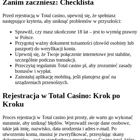
Zanim zaczniesz: Checklista
Przed rejestracją w Total casino, upewnij się, że spełniasz
następujące kryteria, aby uniknąć problemów w przyszłości:
Sprawdź, czy masz ukończone 18 lat – jest to wymóg prawny
w Polsce.
Przygotuj ważny dokument tożsamości (dowód osobisty lub
paszport) do weryfikacji konta.
Upewnij się, że Twoje połączenie internetowe jest stabilne,
szczególnie podczas transakcji.
Przeczytaj regulamin Total casino pl, aby zrozumieć zasady
bonusów i wypłat.
Zainstaluj aplikację mobilną, jeśli planujesz grać na
urządzeniach przenośnych.
Rejestracja w Total Casino: Krok po
Kroku
Proces rejestracji w Total casino jest prosty, ale warto go wykonać
starannie, aby uniknąć błędów. Wprowadź swoje dane osobowe,
takie jak imię, nazwisko, data urodzenia i adres e-mail. Po
utworzeniu konta, musisz je zweryfikować, przesyłając skany
dokumentów – jest to standardowa procedura w Casino total, która