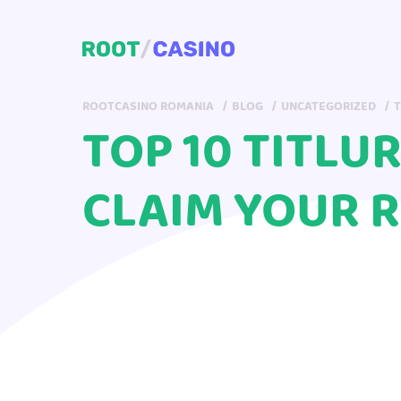
ROOTCASINO ROMANIA
BLOG
UNCATEGORIZED
T
TOP 10 TITLUR
CLAIM YOUR 