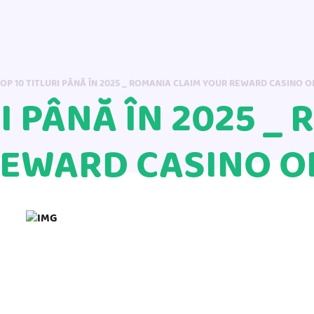
OP 10 TITLURI PÂNĂ ÎN 2025 _ ROMANIA CLAIM YOUR REWARD CASINO O
I PÂNĂ ÎN 2025 _
REWARD CASINO O