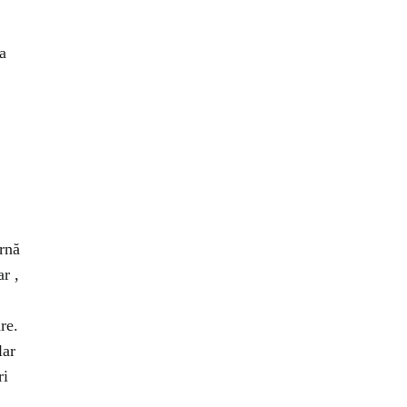
ma
urnă
ar ,
re.
lar
ri