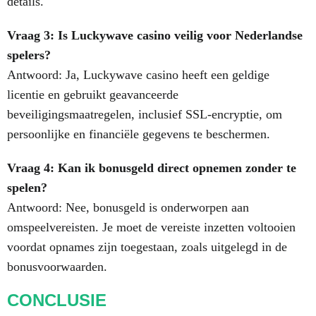
details.
Vraag 3: Is Luckywave casino veilig voor Nederlandse
spelers?
Antwoord: Ja, Luckywave casino heeft een geldige
licentie en gebruikt geavanceerde
beveiligingsmaatregelen, inclusief SSL-encryptie, om
persoonlijke en financiële gegevens te beschermen.
Vraag 4: Kan ik bonusgeld direct opnemen zonder te
spelen?
Antwoord: Nee, bonusgeld is onderworpen aan
omspeelvereisten. Je moet de vereiste inzetten voltooien
voordat opnames zijn toegestaan, zoals uitgelegd in de
bonusvoorwaarden.
CONCLUSIE