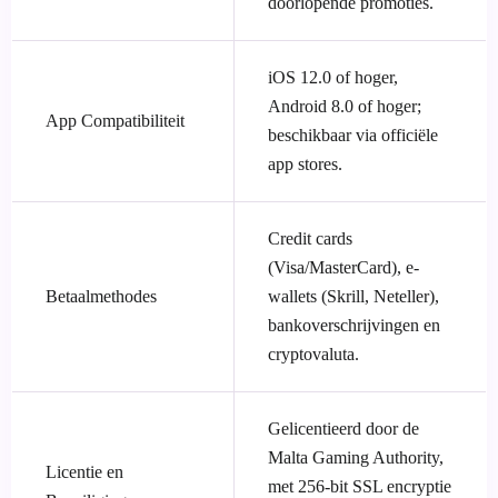
doorlopende promoties.
iOS 12.0 of hoger,
Android 8.0 of hoger;
App Compatibiliteit
beschikbaar via officiële
app stores.
Credit cards
(Visa/MasterCard), e-
Betaalmethodes
wallets (Skrill, Neteller),
bankoverschrijvingen en
cryptovaluta.
Gelicentieerd door de
Malta Gaming Authority,
Licentie en
met 256-bit SSL encryptie