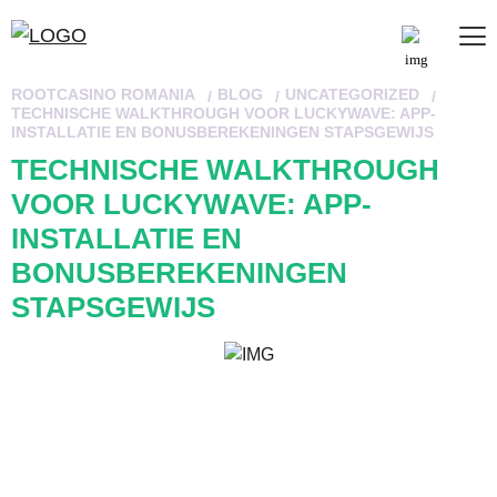
ROOTCASINO ROMANIA
BLOG
UNCATEGORIZED
TECHNISCHE WALKTHROUGH VOOR LUCKYWAVE: APP-
INSTALLATIE EN BONUSBEREKENINGEN STAPSGEWIJS
TECHNISCHE WALKTHROUGH
VOOR LUCKYWAVE: APP-
INSTALLATIE EN
BONUSBEREKENINGEN
STAPSGEWIJS