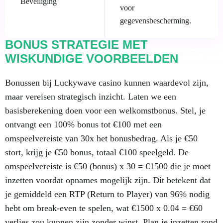
Beveiliging
voor
gegevensbescherming.
BONUS STRATEGIE MET
WISKUNDIGE VOORBEELDEN
Bonussen bij Luckywave casino kunnen waardevol zijn,
maar vereisen strategisch inzicht. Laten we een
basisberekening doen voor een welkomstbonus. Stel, je
ontvangt een 100% bonus tot €100 met een
omspeelvereiste van 30x het bonusbedrag. Als je €50
stort, krijg je €50 bonus, totaal €100 speelgeld. De
omspeelvereiste is €50 (bonus) x 30 = €1500 die je moet
inzetten voordat opnames mogelijk zijn. Dit betekent dat
je gemiddeld een RTP (Return to Player) van 96% nodig
hebt om break-even te spelen, wat €1500 x 0.04 = €60
verlies zou kunnen zijn zonder winst. Plan je inzetten rond