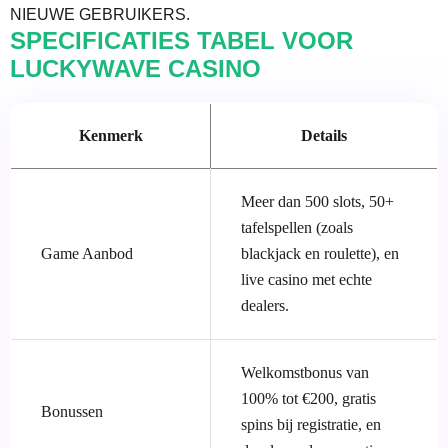
NIEUWE GEBRUIKERS.
SPECIFICATIES TABEL VOOR
LUCKYWAVE CASINO
Kenmerk
Details
Meer dan 500 slots, 50+
tafelspellen (zoals
Game Aanbod
blackjack en roulette), en
live casino met echte
dealers.
Welkomstbonus van
100% tot €200, gratis
Bonussen
spins bij registratie, en