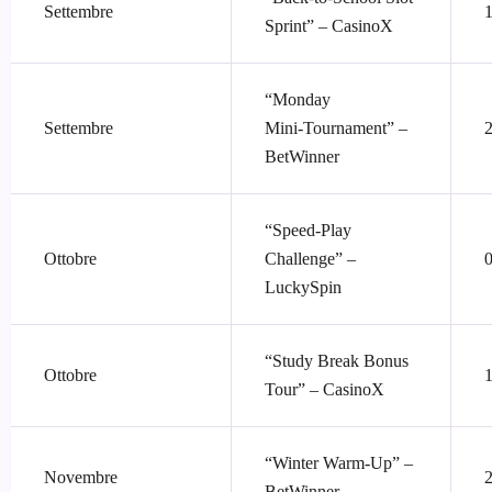
Settembre
1
Sprint” – CasinoX
“Monday
Settembre
Mini‑Tournament” –
2
BetWinner
“Speed‑Play
Ottobre
Challenge” –
0
LuckySpin
“Study Break Bonus
Ottobre
1
Tour” – CasinoX
“Winter Warm‑Up” –
Novembre
2
BetWinner