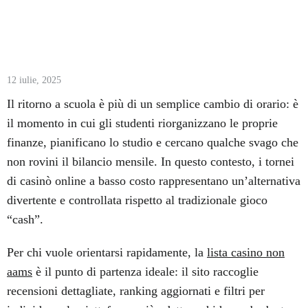
12 iulie, 2025
Il ritorno a scuola è più di un semplice cambio di orario: è
il momento in cui gli studenti riorganizzano le proprie
finanze, pianificano lo studio e cercano qualche svago che
non rovini il bilancio mensile. In questo contesto, i tornei
di casinò online a basso costo rappresentano un’alternativa
divertente e controllata rispetto al tradizionale gioco
“cash”.
Per chi vuole orientarsi rapidamente, la
lista casino non
aams
è il punto di partenza ideale: il sito raccoglie
recensioni dettagliate, ranking aggiornati e filtri per