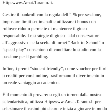
Httpswww.Amat.Taranto.It.
Gestire il bankroll con la regola dell’1 % per sessione,
impostare limiti settimanali e utilizzare i bonus con
rollover ridotto permette di mantenere il gioco
responsabile. Le strategie di gioco – dal conservatore
all’aggressivo – e la scelta di tornei “Back‑to‑School” o
“speed‑play” consentono di conciliare lo studio con la
passione per il gambling.
Infine, i premi “student‑friendly”, come voucher per libri
o crediti per corsi online, trasformano il divertimento in
un reale vantaggio accademico.
È il momento di provare: scegli un torneo dalla nostra
calendaristica, utilizza Httpswww.Amat.Taranto.It per
selezionare il casinò più sicuro e inizia a giocare in modo