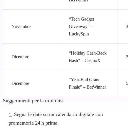
“Tech Gadget
Novembre
Giveaway” –
3
LuckySpin
“Holiday Cash‑Back
Dicembre
2
Bash” – CasinoX
“Year‑End Grand
Dicembre
5
Finale” – BetWinner
Suggerimenti per la to‑do list
Segna le date su un calendario digitale con
promemoria 24 h prima.