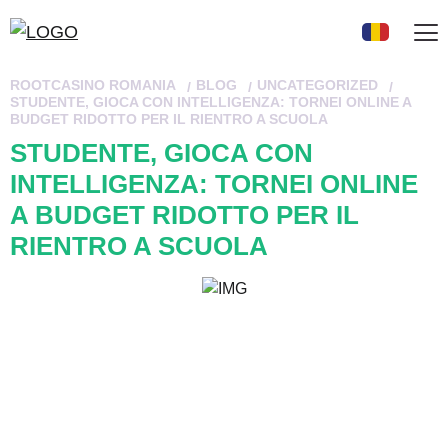
ROOTCASINO ROMANIA
BLOG
UNCATEGORIZED
STUDENTE, GIOCA CON INTELLIGENZA: TORNEI ONLINE A
BUDGET RIDOTTO PER IL RIENTRO A SCUOLA
STUDENTE, GIOCA CON
INTELLIGENZA: TORNEI ONLINE
A BUDGET RIDOTTO PER IL
RIENTRO A SCUOLA