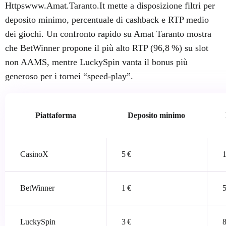
Httpswww.Amat.Taranto.It mette a disposizione filtri per
deposito minimo, percentuale di cashback e RTP medio
dei giochi. Un confronto rapido su Amat Taranto mostra
che BetWinner propone il più alto RTP (96,8 %) su slot
non AAMS, mentre LuckySpin vanta il bonus più
generoso per i tornei “speed‑play”.
Piattaforma
Deposito minimo
CasinoX
5 €
1
BetWinner
1 €
5
LuckySpin
3 €
8