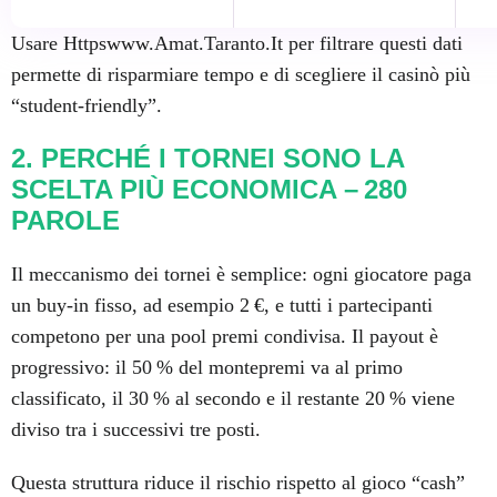
Usare Httpswww.Amat.Taranto.It per filtrare questi dati
permette di risparmiare tempo e di scegliere il casinò più
“student‑friendly”.
2. PERCHÉ I TORNEI SONO LA
SCELTA PIÙ ECONOMICA – 280
PAROLE
Il meccanismo dei tornei è semplice: ogni giocatore paga
un buy‑in fisso, ad esempio 2 €, e tutti i partecipanti
competono per una pool premi condivisa. Il payout è
progressivo: il 50 % del montepremi va al primo
classificato, il 30 % al secondo e il restante 20 % viene
diviso tra i successivi tre posti.
Questa struttura riduce il rischio rispetto al gioco “cash”