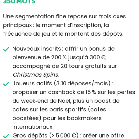
350 MOTS
Une segmentation fine repose sur trois axes
principaux : le moment d’inscription, la
fréquence de jeu et le montant des dépôts.
Nouveaux inscrits : offrir un bonus de
bienvenue de 200 % jusqu’à 300 €,
accompagné de 20 tours gratuits sur
Christmas Spins
.
Joueurs actifs (3‑10 déposes/mois) :
proposer un cashback de 15 % sur les pertes
du week‑end de Noël, plus un boost de
cotes sur les paris sportifs (cotes
boostées) pour les bookmakers
internationaux.
Gros dépôts (> 5 000 €) : créer une offre