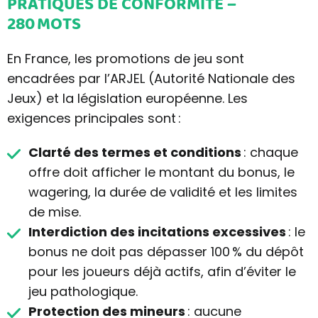
PRATIQUES DE CONFORMITÉ –
280 MOTS
En France, les promotions de jeu sont
encadrées par l’ARJEL (Autorité Nationale des
Jeux) et la législation européenne. Les
exigences principales sont :
Clarté des termes et conditions
: chaque
offre doit afficher le montant du bonus, le
wagering, la durée de validité et les limites
de mise.
Interdiction des incitations excessives
: le
bonus ne doit pas dépasser 100 % du dépôt
pour les joueurs déjà actifs, afin d’éviter le
jeu pathologique.
Protection des mineurs
: aucune