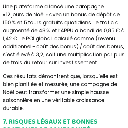
Une plateforme a lancé une campagne
« 12 jours de Noël » avec un bonus de dépôt de
150 % et 5 tours gratuits quotidiens. Le trafic a
augmenté de 48 % et l’ARPU a bondi de 0,85 € à
1,42 €. Le ROI global, calculé comme (revenu
additionnel – coût des bonus) / coût des bonus,
s’est élevé à 3,2, soit une multiplication par plus
de trois du retour sur investissement.
Ces résultats démontrent que, lorsqu’elle est
bien planifiée et mesurée, une campagne de
Noël peut transformer une simple hausse
saisonnière en une véritable croissance
durable.
7. RISQUES LÉGAUX ET BONNES