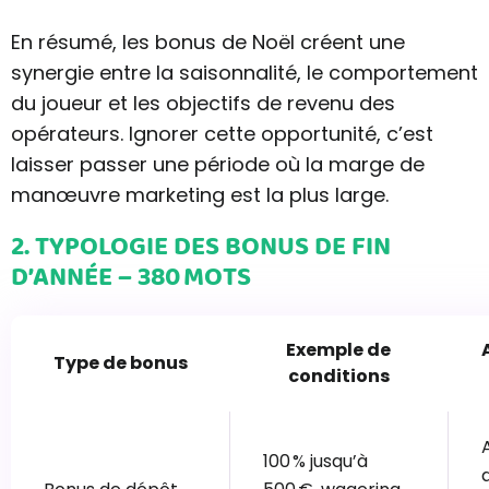
En résumé, les bonus de Noël créent une
synergie entre la saisonnalité, le comportement
du joueur et les objectifs de revenu des
opérateurs. Ignorer cette opportunité, c’est
laisser passer une période où la marge de
manœuvre marketing est la plus large.
2. TYPOLOGIE DES BONUS DE FIN
D’ANNÉE – 380 MOTS
Exemple de
Type de bonus
conditions
100 % jusqu’à