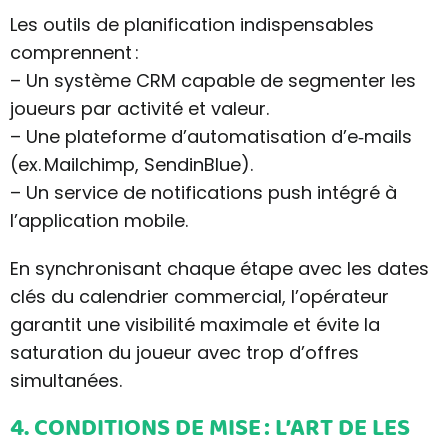
Les outils de planification indispensables
comprennent :
– Un système CRM capable de segmenter les
joueurs par activité et valeur.
– Une plateforme d’automatisation d’e‑mails
(ex. Mailchimp, SendinBlue).
– Un service de notifications push intégré à
l’application mobile.
En synchronisant chaque étape avec les dates
clés du calendrier commercial, l’opérateur
garantit une visibilité maximale et évite la
saturation du joueur avec trop d’offres
simultanées.
4. CONDITIONS DE MISE : L’ART DE LES