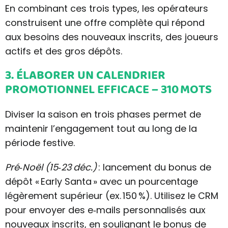
En combinant ces trois types, les opérateurs
construisent une offre complète qui répond
aux besoins des nouveaux inscrits, des joueurs
actifs et des gros dépôts.
3. ÉLABORER UN CALENDRIER
PROMOTIONNEL EFFICACE – 310 MOTS
Diviser la saison en trois phases permet de
maintenir l’engagement tout au long de la
période festive.
Pré‑Noël (15‑23 déc.)
: lancement du bonus de
dépôt « Early Santa » avec un pourcentage
légèrement supérieur (ex. 150 %). Utilisez le CRM
pour envoyer des e‑mails personnalisés aux
nouveaux inscrits, en soulignant le bonus de