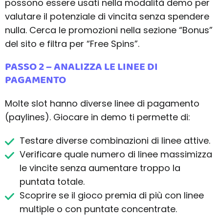
possono essere usati nella modalità demo per
valutare il potenziale di vincita senza spendere
nulla. Cerca le promozioni nella sezione “Bonus”
del sito e filtra per “Free Spins”.
PASSO 2 – ANALIZZA LE LINEE DI
PAGAMENTO
Molte slot hanno diverse linee di pagamento
(paylines). Giocare in demo ti permette di:
Testare diverse combinazioni di linee attive.
Verificare quale numero di linee massimizza
le vincite senza aumentare troppo la
puntata totale.
Scoprire se il gioco premia di più con linee
multiple o con puntate concentrate.