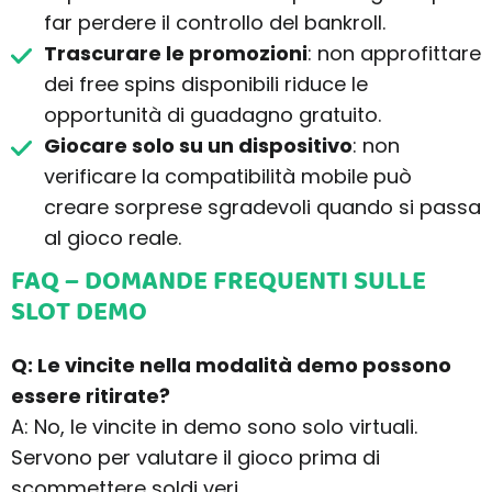
far perdere il controllo del bankroll.
Trascurare le promozioni
: non approfittare
dei free spins disponibili riduce le
opportunità di guadagno gratuito.
Giocare solo su un dispositivo
: non
verificare la compatibilità mobile può
creare sorprese sgradevoli quando si passa
al gioco reale.
FAQ – DOMANDE FREQUENTI SULLE
SLOT DEMO
Q: Le vincite nella modalità demo possono
essere ritirate?
A: No, le vincite in demo sono solo virtuali.
Servono per valutare il gioco prima di
scommettere soldi veri.