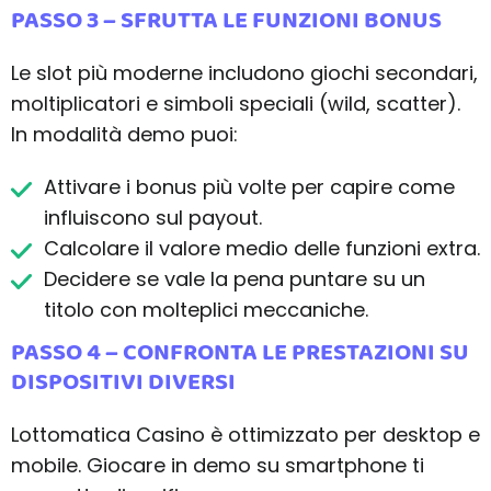
PASSO 3 – SFRUTTA LE FUNZIONI BONUS
Le slot più moderne includono giochi secondari,
moltiplicatori e simboli speciali (wild, scatter).
In modalità demo puoi:
Attivare i bonus più volte per capire come
influiscono sul payout.
Calcolare il valore medio delle funzioni extra.
Decidere se vale la pena puntare su un
titolo con molteplici meccaniche.
PASSO 4 – CONFRONTA LE PRESTAZIONI SU
DISPOSITIVI DIVERSI
Lottomatica Casino è ottimizzato per desktop e
mobile. Giocare in demo su smartphone ti