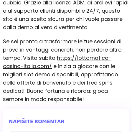
dubbio. Grazie alla licenza ADM, ai prelievi rapidi
e al supporto clienti disponibile 24/7, questo
sito è una scelta sicura per chi vuole passare
dalla demo al vero divertimento.
Se sei pronto a trasformare le tue sessioni di
prova in vantaggi concreti, non perdere altro
tempo. Visita subito
https://lottomatica-
casino-italia.com/
e inizia a giocare con le
migliori slot demo disponibili, approfittando
delle offerte di benvenuto e dei free spins
dedicati. Buona fortuna e ricorda: gioca
sempre in modo responsabile!
NAPIŠITE KOMENTAR