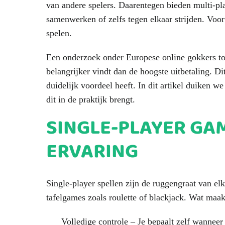
van andere spelers. Daarentegen bieden multi‑p
samenwerken of zelfs tegen elkaar strijden. Voor 
spelen.
Een onderzoek onder Europese online gokkers to
belangrijker vindt dan de hoogste uitbetaling. D
duidelijk voordeel heeft. In dit artikel duiken w
dit in de praktijk brengt.
SINGLE‑PLAYER GAM
ERVARING
Single‑player spellen zijn de ruggengraat van el
tafelgames zoals roulette of blackjack. Wat maak
Volledige controle – Je bepaalt zelf wanneer