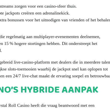
treams zorgen voor een casino‑sfeer thuis.
e jackpots creëren een adrenalinekick.
xtra bonussen voor het uitnodigen van vrienden of het behale
rs die regelmatig aan multiplayer‑evenementen deelnemen,
en 15 % hogere stortingen hebben. Dit onderstreept het
d.
gebreid live‑casino‑platform met dealers die in meerdere tale
kse slots‑toernooien waarbij de jackpot snel kan oplopen tot
 en een 24/7 live‑chat maakt de ervaring soepel en betrouwbaa
INO’S HYBRIDE AANPAK
ystal Roll Casino heeft die vraag beantwoord met een