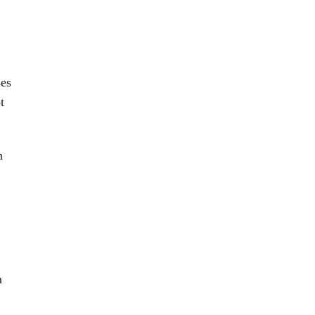
ses
t
n
n