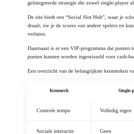
geïntegreerde strategie die zowel single‑player al
De site biedt een “Social Slot Hub”, waar je sol
draait, zie je de scores van andere spelers en k
verlaten.
Daarnaast is er een VIP‑programma dat punten t
punten kunnen worden ingewisseld voor cash‑bac
Een overzicht van de belangrijkste kenmerken van
Kenmerk
Single‑
Controle tempo
Volledig eigen
Sociale interactie
Geen