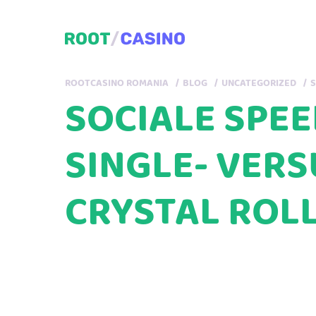
ROOTCASINO ROMANIA
BLOG
UNCATEGORIZED
S
SOCIALE SPE
SINGLE‑ VERS
CRYSTAL ROL