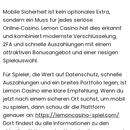
Mobile Sicherheit ist kein optionales Extra,
sondern ein Muss für jedes seriöse
Online‑Casino. Lemon Casino hat dies erkannt
und kombiniert modernste Verschlüsselung,
2FA und schnelle Auszahlungen mit einem
attraktiven Bonusangebot und einer riesigen
Spielauswahl.
Für Spieler, die Wert auf Datenschutz, schnelle
Auszahlungen und ein breites Portfolio legen, ist
Lemon Casino eine klare Empfehlung. Wenn du
jetzt nach einem sicheren Ort suchst, um mobil
zu spielen, dann schau dir die Plattform
genauer an:
https://lemoncasino-spiel.com/
.
Dort findest du alle Informationen zu den