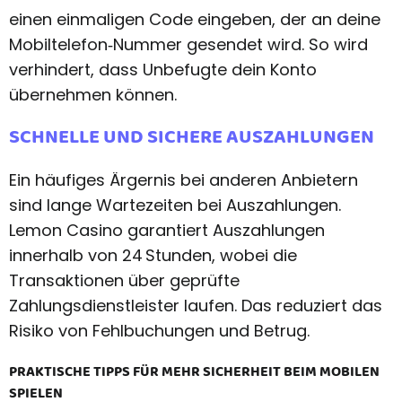
einen einmaligen Code eingeben, der an deine
Mobiltelefon‑Nummer gesendet wird. So wird
verhindert, dass Unbefugte dein Konto
übernehmen können.
SCHNELLE UND SICHERE AUSZAHLUNGEN
Ein häufiges Ärgernis bei anderen Anbietern
sind lange Wartezeiten bei Auszahlungen.
Lemon Casino garantiert Auszahlungen
innerhalb von 24 Stunden, wobei die
Transaktionen über geprüfte
Zahlungsdienstleister laufen. Das reduziert das
Risiko von Fehlbuchungen und Betrug.
PRAKTISCHE TIPPS FÜR MEHR SICHERHEIT BEIM MOBILEN
SPIELEN