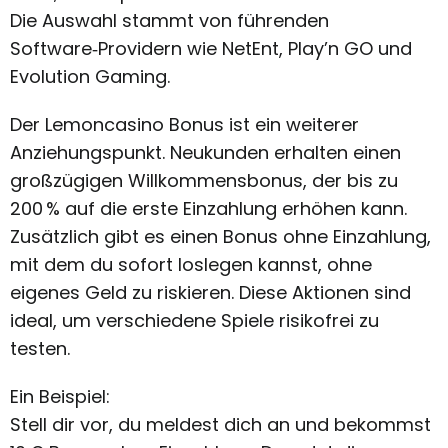
Die Auswahl stammt von führenden
Software‑Providern wie NetEnt, Play’n GO und
Evolution Gaming.
Der Lemoncasino Bonus ist ein weiterer
Anziehungspunkt. Neukunden erhalten einen
großzügigen Willkommensbonus, der bis zu
200 % auf die erste Einzahlung erhöhen kann.
Zusätzlich gibt es einen Bonus ohne Einzahlung,
mit dem du sofort loslegen kannst, ohne
eigenes Geld zu riskieren. Diese Aktionen sind
ideal, um verschiedene Spiele risikofrei zu
testen.
Ein Beispiel:
Stell dir vor, du meldest dich an und bekommst