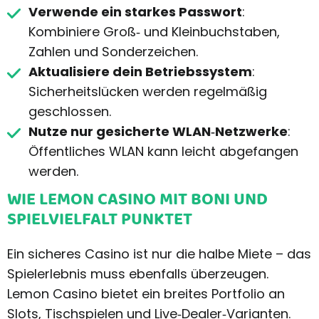
Verwende ein starkes Passwort
:
Kombiniere Groß‑ und Kleinbuchstaben,
Zahlen und Sonderzeichen.
Aktualisiere dein Betriebssystem
:
Sicherheitslücken werden regelmäßig
geschlossen.
Nutze nur gesicherte WLAN‑Netzwerke
:
Öffentliches WLAN kann leicht abgefangen
werden.
WIE LEMON CASINO MIT BONI UND
SPIELVIELFALT PUNKTET
Ein sicheres Casino ist nur die halbe Miete – das
Spielerlebnis muss ebenfalls überzeugen.
Lemon Casino bietet ein breites Portfolio an
Slots, Tischspielen und Live‑Dealer‑Varianten.