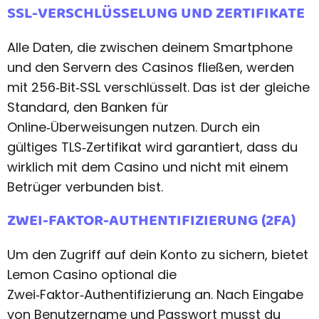
SSL‑VERSCHLÜSSELUNG UND ZERTIFIKATE
Alle Daten, die zwischen deinem Smartphone
und den Servern des Casinos fließen, werden
mit 256‑Bit‑SSL verschlüsselt. Das ist der gleiche
Standard, den Banken für
Online‑Überweisungen nutzen. Durch ein
gültiges TLS‑Zertifikat wird garantiert, dass du
wirklich mit dem Casino und nicht mit einem
Betrüger verbunden bist.
ZWEI‑FAKTOR‑AUTHENTIFIZIERUNG (2FA)
Um den Zugriff auf dein Konto zu sichern, bietet
Lemon Casino optional die
Zwei‑Faktor‑Authentifizierung an. Nach Eingabe
von Benutzername und Passwort musst du