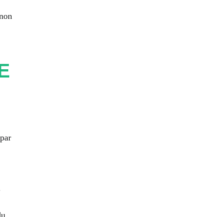
 non
E
 par
.
du