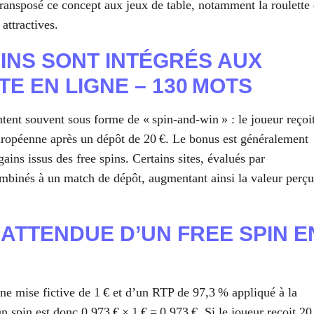
transposé ce concept aux jeux de table, notamment la roulette
attractives.
INS SONT INTÉGRÉS AUX
E EN LIGNE – 130 MOTS
ntent souvent sous forme de « spin‑and‑win » : le joueur reçoit
européenne après un dépôt de 20 €. Le bonus est généralement
ains issus des free spins. Certains sites, évalués par
mbinés à un match de dépôt, augmentant ainsi la valeur perç
ATTENDUE D’UN FREE SPIN E
une mise fictive de 1 € et d’un RTP de 97,3 % appliqué à la
 spin est donc 0,973 € × 1 € = 0,973 €. Si le joueur reçoit 20