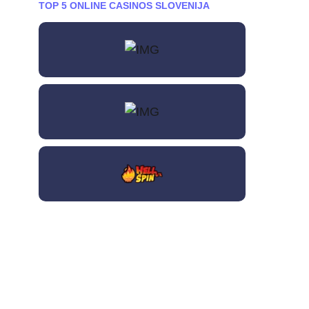
TOP 5 ONLINE CASINOS SLOVENIJA