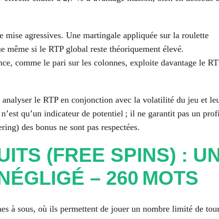
e mise agressives. Une martingale appliquée sur la roulette
ue même si le RTP global reste théoriquement élevé.
ance, comme le pari sur les colonnes, exploite davantage le R
nalyser le RTP en conjonction avec la volatilité du jeu et le
est qu’un indicateur de potentiel ; il ne garantit pas un profi
ering) des bonus ne sont pas respectées.
ITS (FREE SPINS) : U
NÉGLIGÉ – 260 MOTS
es à sous, où ils permettent de jouer un nombre limité de tou