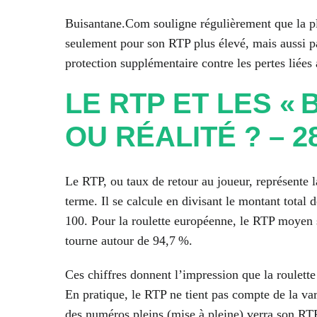
Buisantane.Com souligne régulièrement que la plu
seulement pour son RTP plus élevé, mais aussi pa
protection supplémentaire contre les pertes liées 
LE RTP ET LES «
OU RÉALITÉ ? – 2
Le RTP, ou taux de retour au joueur, représente l
terme. Il se calcule en divisant le montant total 
100. Pour la roulette européenne, le RTP moyen s
tourne autour de 94,7 %.
Ces chiffres donnent l’impression que la roulett
En pratique, le RTP ne tient pas compte de la va
des numéros pleins (mise à pleine) verra son RTP