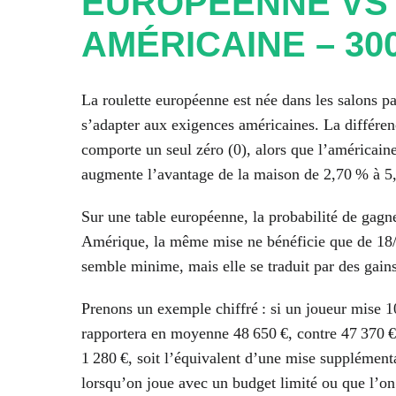
EUROPÉENNE VS
AMÉRICAINE – 30
La roulette européenne est née dans les salons pa
s’adapter aux exigences américaines. La différenc
comporte un seul zéro (0), alors que l’américain
augmente l’avantage de la maison de 2,70 % à 5
Sur une table européenne, la probabilité de gagn
Amérique, la même mise ne bénéficie que de 18/3
semble minime, mais elle se traduit par des gains
Prenons un exemple chiffré : si un joueur mise 10
rapportera en moyenne 48 650 €, contre 47 370 € 
1 280 €, soit l’équivalent d’une mise supplément
lorsqu’on joue avec un budget limité ou que l’on