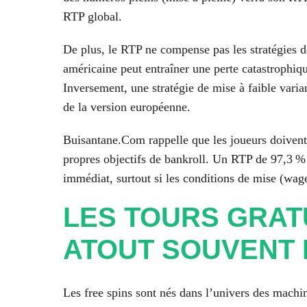
RTP global.
De plus, le RTP ne compense pas les stratégies d
américaine peut entraîner une perte catastrophiq
Inversement, une stratégie de mise à faible vari
de la version européenne.
Buisantane.Com rappelle que les joueurs doivent a
propres objectifs de bankroll. Un RTP de 97,3 % n’
immédiat, surtout si les conditions de mise (wag
LES TOURS GRATU
ATOUT SOUVENT 
Les free spins sont nés dans l’univers des machin