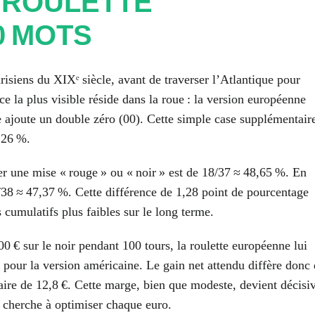
 ROULETTE
0 MOTS
risiens du XIXᵉ siècle, avant de traverser l’Atlantique pour
e la plus visible réside dans la roue : la version européenne
e ajoute un double zéro (00). Cette simple case supplémentair
,26 %.
er une mise « rouge » ou « noir » est de 18/37 ≈ 48,65 %. En
8 ≈ 47,37 %. Cette différence de 1,28 point de pourcentage
 cumulatifs plus faibles sur le long terme.
0 € sur le noir pendant 100 tours, la roulette européenne lui
pour la version américaine. Le gain net attendu diffère donc
aire de 12,8 €. Cette marge, bien que modeste, devient décisi
 cherche à optimiser chaque euro.