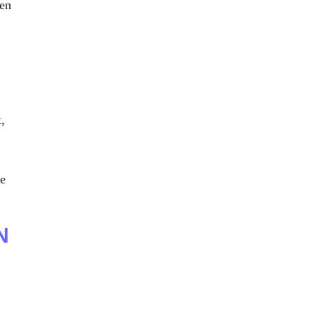
 en
,
ue
N