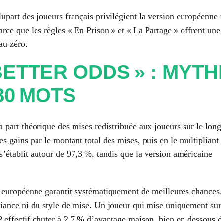
part des joueurs français privilégient la version européenne
rce que les règles « En Prison » et « La Partage » offrent une
au zéro.
 BETTER ODDS » : MYTH
80 MOTS
a part théorique des mises redistribuée aux joueurs sur le long
des gains par le montant total des mises, puis en le multipliant
’établit autour de 97,3 %, tandis que la version américaine
e européenne garantit systématiquement de meilleures chances
riance ni du style de mise. Un joueur qui mise uniquement sur
 effectif chuter à 2,7 % d’avantage maison, bien en dessous 