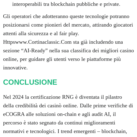
interoperabili tra blockchain pubbliche e private.
Gli operatori che adotteranno queste tecnologie potranno
posizionarsi come pionieri del mercato, attirando giocatori
attenti alla sicurezza e al fair play.
Httpswww.Cortinaclassic.Com sta già includendo una
sezione “AI‑Ready” nella sua classifica dei migliori casino
online, per guidare gli utenti verso le piattaforme più
innovative.
CONCLUSIONE
Nel 2024 la certificazione RNG è diventata il pilastro
della credibilità dei casinò online. Dalle prime verifiche di
eCOGRA alle soluzioni on‑chain e agli audit AI, il
percorso è stato segnato da continui miglioramenti
normativi e tecnologici. I trend emergenti – blockchain,