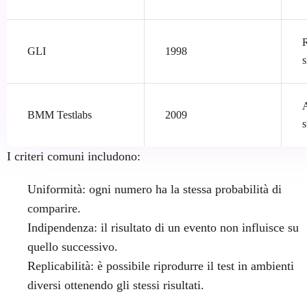
R
GLI
1998
s
A
BMM Testlabs
2009
s
I criteri comuni includono:
Uniformità: ogni numero ha la stessa probabilità di
comparire.
Indipendenza: il risultato di un evento non influisce su
quello successivo.
Replicabilità: è possibile riprodurre il test in ambienti
diversi ottenendo gli stessi risultati.