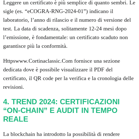
Leggere un certificato è più semplice di quanto sembri. Le
sigle (es. “eCOGRA‑RNG‑2024‑01”) indicano il
laboratorio, l’anno di rilascio e il numero di versione del
test. La data di scadenza, solitamente 12‑24 mesi dopo
l’emissione, è fondamentale: un certificato scaduto non
garantisce più la conformità.
Httpswww.Cortinaclassic.Com fornisce una sezione
dedicata dove è possibile visualizzare il PDF del
certificato, il QR code per la verifica e la cronologia delle
revisioni.
4. TREND 2024: CERTIFICAZIONI
“ON‑CHAIN” E AUDIT IN TEMPO
REALE
La blockchain ha introdotto la possibilità di rendere