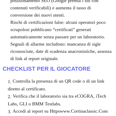
posizionamento SEO (Google premia i siti con
contenuti verificabili) e aumenta il tasso di
conversione dei nuovi utenti.
Rischi di certificazioni false: alcuni operatori poco
scrupolosi pubblicano “certificati” generati
automaticamente senza passare per un laboratorio.
Segnali di allarme includono: mancanza di sigle
riconosciute, date di scadenza anacronistiche, assenza
di link al report originale.
CHECKLIST PER IL GIOCATORE
Controlla la presenza di un QR code o di un link
diretto al certificato.
Verifica che il laboratorio sia tra eCOGRA, iTech
Labs, GLI o BMM Testlabs.
Accedi al report su Httpswww.Cortinaclassic.Com