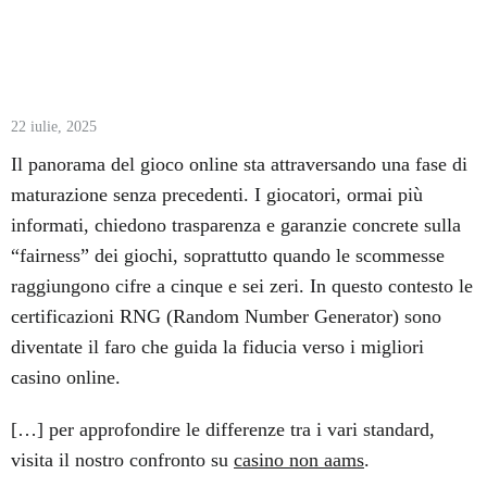
22 iulie, 2025
Il panorama del gioco online sta attraversando una fase di
maturazione senza precedenti. I giocatori, ormai più
informati, chiedono trasparenza e garanzie concrete sulla
“fairness” dei giochi, soprattutto quando le scommesse
raggiungono cifre a cinque e sei zeri. In questo contesto le
certificazioni RNG (Random Number Generator) sono
diventate il faro che guida la fiducia verso i migliori
casino online.
[…] per approfondire le differenze tra i vari standard,
visita il nostro confronto su
casino non aams
.