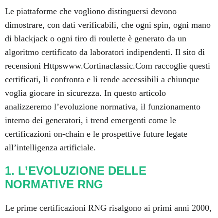
Le piattaforme che vogliono distinguersi devono
dimostrare, con dati verificabili, che ogni spin, ogni mano
di blackjack o ogni tiro di roulette è generato da un
algoritmo certificato da laboratori indipendenti. Il sito di
recensioni Httpswww.Cortinaclassic.Com raccoglie questi
certificati, li confronta e li rende accessibili a chiunque
voglia giocare in sicurezza. In questo articolo
analizzeremo l’evoluzione normativa, il funzionamento
interno dei generatori, i trend emergenti come le
certificazioni on‑chain e le prospettive future legate
all’intelligenza artificiale.
1. L’EVOLUZIONE DELLE
NORMATIVE RNG
Le prime certificazioni RNG risalgono ai primi anni 2000,