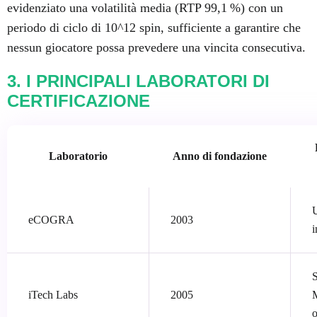
evidenziato una volatilità media (RTP 99,1 %) con un
periodo di ciclo di 10^12 spin, sufficiente a garantire che
nessun giocatore possa prevedere una vincita consecutiva.
3. I PRINCIPALI LABORATORI DI
CERTIFICAZIONE
Laboratorio
Anno di fondazione
U
eCOGRA
2003
S
iTech Labs
2005
M
o