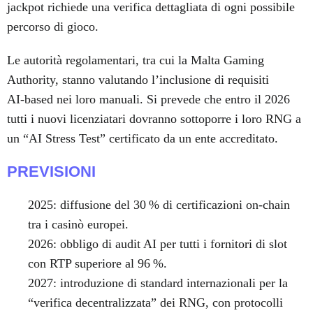
jackpot richiede una verifica dettagliata di ogni possibile
percorso di gioco.
Le autorità regolamentari, tra cui la Malta Gaming
Authority, stanno valutando l’inclusione di requisiti
AI‑based nei loro manuali. Si prevede che entro il 2026
tutti i nuovi licenziatari dovranno sottoporre i loro RNG a
un “AI Stress Test” certificato da un ente accreditato.
PREVISIONI
2025: diffusione del 30 % di certificazioni on‑chain
tra i casinò europei.
2026: obbligo di audit AI per tutti i fornitori di slot
con RTP superiore al 96 %.
2027: introduzione di standard internazionali per la
“verifica decentralizzata” dei RNG, con protocolli