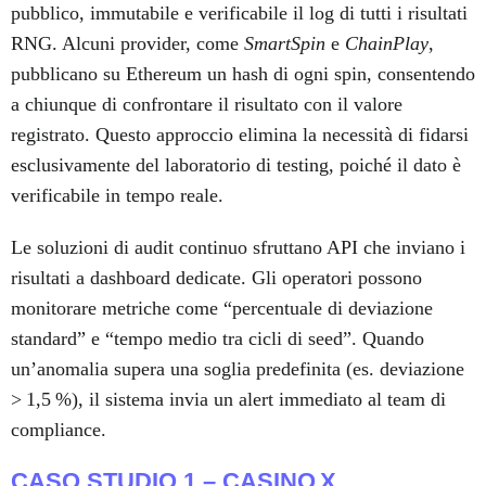
pubblico, immutabile e verificabile il log di tutti i risultati
RNG. Alcuni provider, come
SmartSpin
e
ChainPlay
,
pubblicano su Ethereum un hash di ogni spin, consentendo
a chiunque di confrontare il risultato con il valore
registrato. Questo approccio elimina la necessità di fidarsi
esclusivamente del laboratorio di testing, poiché il dato è
verificabile in tempo reale.
Le soluzioni di audit continuo sfruttano API che inviano i
risultati a dashboard dedicate. Gli operatori possono
monitorare metriche come “percentuale di deviazione
standard” e “tempo medio tra cicli di seed”. Quando
un’anomalia supera una soglia predefinita (es. deviazione
> 1,5 %), il sistema invia un alert immediato al team di
compliance.
CASO STUDIO 1 – CASINO X