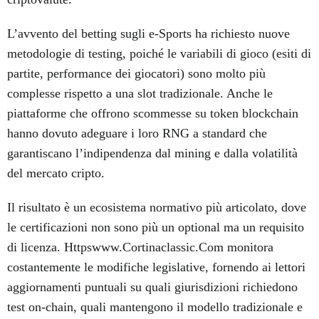
L’avvento del betting sugli e‑Sports ha richiesto nuove
metodologie di testing, poiché le variabili di gioco (esiti di
partite, performance dei giocatori) sono molto più
complesse rispetto a una slot tradizionale. Anche le
piattaforme che offrono scommesse su token blockchain
hanno dovuto adeguare i loro RNG a standard che
garantiscano l’indipendenza dal mining e dalla volatilità
del mercato cripto.
Il risultato è un ecosistema normativo più articolato, dove
le certificazioni non sono più un optional ma un requisito
di licenza. Httpswww.Cortinaclassic.Com monitora
costantemente le modifiche legislative, fornendo ai lettori
aggiornamenti puntuali su quali giurisdizioni richiedono
test on‑chain, quali mantengono il modello tradizionale e