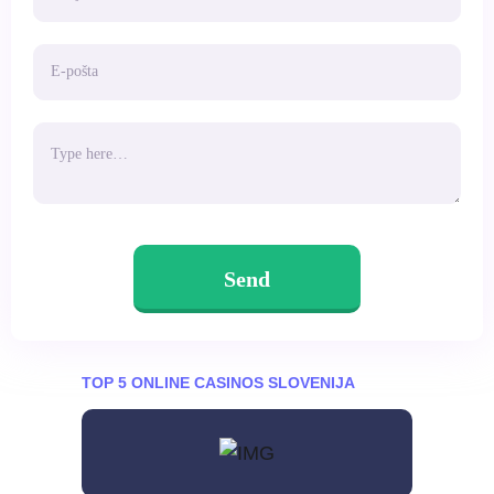
Send
TOP 5 ONLINE CASINOS SLOVENIJA