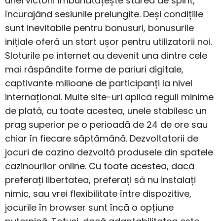
unei victorii îmbunătățește starea de spirit,
încurajând sesiunile prelungite. Deși condițiile
sunt inevitabile pentru bonusuri, bonusurile
inițiale oferă un start ușor pentru utilizatorii noi.
Sloturile pe internet au devenit una dintre cele
mai răspândite forme de pariuri digitale,
captivante milioane de participanți la nivel
internațional. Multe site-uri aplică reguli minime
de plată, cu toate acestea, unele stabilesc un
prag superior pe o perioadă de 24 de ore sau
chiar în fiecare săptămână. Dezvoltatorii de
jocuri de cazino dezvoltă produsele din spatele
cazinourilor online. Cu toate acestea, dacă
preferați libertatea, preferați să nu instalați
nimic, sau vrei flexibilitate între dispozitive,
jocurile în browser sunt încă o opțiune