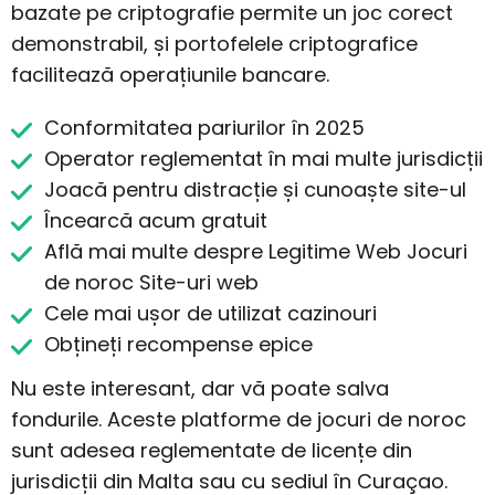
bazate pe criptografie permite un joc corect
demonstrabil, și portofelele criptografice
facilitează operațiunile bancare.
Conformitatea pariurilor în 2025
Operator reglementat în mai multe jurisdicții
Joacă pentru distracție și cunoaște site-ul
Încearcă acum gratuit
Află mai multe despre Legitime Web Jocuri
de noroc Site-uri web
Cele mai ușor de utilizat cazinouri
Obțineți recompense epice
Nu este interesant, dar vă poate salva
fondurile. Aceste platforme de jocuri de noroc
sunt adesea reglementate de licențe din
jurisdicții din Malta sau cu sediul în Curaçao.