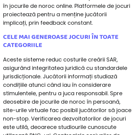
în jocurile de noroc online. Platformele de jocuri
proiectează pentru a menține jucătorii
implicați, prin feedback constant.
CELE MAI GENEROASE JOCURI ÎN TOATE
CATEGORIILE
Aceste sisteme reduc costurile creării SAR,
asigurând integritatea juridică cu standardele
jurisdicționale. Jucătorii informați studiază
condițiile atunci când iau în considerare
stimulentele, pentru a juca responsabil. Spre
deosebire de jocurile de noroc în persoană,
site-urile virtuale fac posibil jucătorilor să joace
non-stop. Verificarea dezvoltatorilor de jocuri
este utilă, deoarece studiourile cunoscute