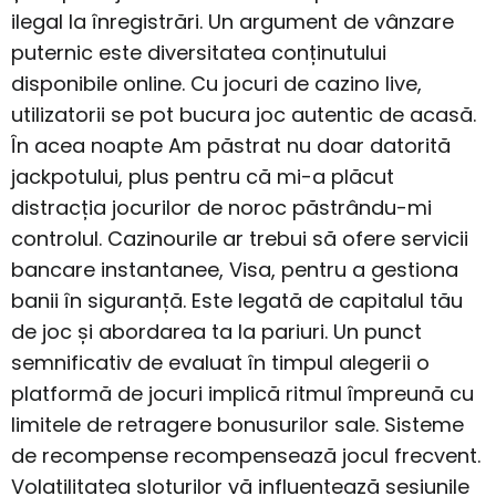
ilegal la înregistrări. Un argument de vânzare
puternic este diversitatea conținutului
disponibile online. Cu jocuri de cazino live,
utilizatorii se pot bucura joc autentic de acasă.
În acea noapte Am păstrat nu doar datorită
jackpotului, plus pentru că mi-a plăcut
distracția jocurilor de noroc păstrându-mi
controlul. Cazinourile ar trebui să ofere servicii
bancare instantanee, Visa, pentru a gestiona
banii în siguranță. Este legată de capitalul tău
de joc și abordarea ta la pariuri. Un punct
semnificativ de evaluat în timpul alegerii o
platformă de jocuri implică ritmul împreună cu
limitele de retragere bonusurilor sale. Sisteme
de recompense recompensează jocul frecvent.
Volatilitatea sloturilor vă influențează sesiunile