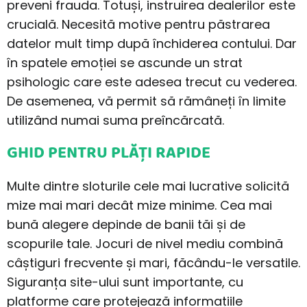
preveni frauda. Totuși, instruirea dealerilor este
crucială. Necesită motive pentru păstrarea
datelor mult timp după închiderea contului. Dar
în spatele emoției se ascunde un strat
psihologic care este adesea trecut cu vederea.
De asemenea, vă permit să rămâneți în limite
utilizând numai suma preîncărcată.
GHID PENTRU PLĂȚI RAPIDE
Multe dintre sloturile cele mai lucrative solicită
mize mai mari decât mize minime. Cea mai
bună alegere depinde de banii tăi și de
scopurile tale. Jocuri de nivel mediu combină
câștiguri frecvente și mari, făcându-le versatile.
Siguranța site-ului sunt importante, cu
platforme care protejează informațiile