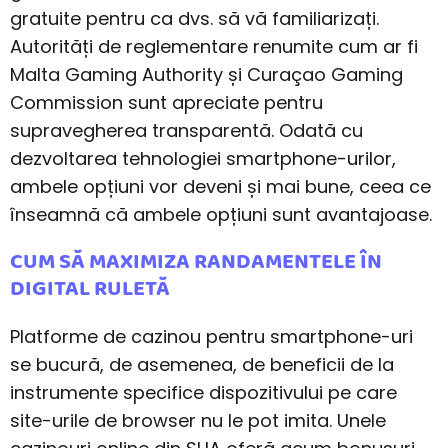
gratuite pentru ca dvs. să vă familiarizați.
Autorități de reglementare renumite cum ar fi
Malta Gaming Authority și Curaçao Gaming
Commission sunt apreciate pentru
supravegherea transparentă. Odată cu
dezvoltarea tehnologiei smartphone-urilor,
ambele opțiuni vor deveni și mai bune, ceea ce
înseamnă că ambele opțiuni sunt avantajoase.
CUM SĂ MAXIMIZA RANDAMENTELE ÎN
DIGITAL RULETĂ
Platforme de cazinou pentru smartphone-uri
se bucură, de asemenea, de beneficii de la
instrumente specifice dispozitivului pe care
site-urile de browser nu le pot imita. Unele