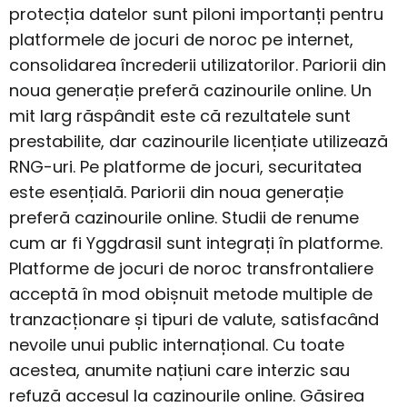
protecția datelor sunt piloni importanți pentru
platformele de jocuri de noroc pe internet,
consolidarea încrederii utilizatorilor. Pariorii din
noua generație preferă cazinourile online. Un
mit larg răspândit este că rezultatele sunt
prestabilite, dar cazinourile licențiate utilizează
RNG-uri. Pe platforme de jocuri, securitatea
este esențială. Pariorii din noua generație
preferă cazinourile online. Studii de renume
cum ar fi Yggdrasil sunt integrați în platforme.
Platforme de jocuri de noroc transfrontaliere
acceptă în mod obișnuit metode multiple de
tranzacționare și tipuri de valute, satisfacând
nevoile unui public internațional. Cu toate
acestea, anumite națiuni care interzic sau
refuză accesul la cazinourile online. Găsirea