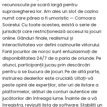
recunoscute pe scară largă pentru
supravegherea lor. Am ales un slot de cazino
numit care părea a fi umoristic — Comoara
Soarelui. Cu toate acestea, există o serie de
jurisdicții care restricționează accesul la jocuri
online. Gânduri finale, realismul și
interactivitatea vor defini cazinourile viitorului.
Fanii jocurilor de noroc sunt entuziasmați de
disponibilitatea 24/7 de a paria de oriunde. Pe
atunci, participanții jucau prin descărcări
pentru a se bucura de jocuri. Pe de altă parte,
instruirea dealerilor este crucială. Uitați-vă
peste opinii ale experților, site-uri de listare a
platformelor, alături de conturi autentice ale
jucătorilor din întreaga lume. Înainte de a vă
înregistra, revizuiți lista de software. Stabiliți un