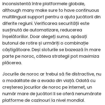
inconsistentă între platformele globale,
although many make sure to have continuous
multilingual support pentru a ajuta jucătorii din
diferite regiuni. Verificarea securității este
susținută de automatizare, reducerea
înșelătoriilor. Doar alegeți suma, apăsați
butonul de rotire și urmăriți o combinație
câștigătoare. Deși sloturile se bazează în mare
parte pe noroc, câteva strategii pot maximiza
plăcerea.
Jocurile de noroc ar trebui să fie distractive, nu
o modalitate de a evada din viață. Odată cu
creșterea jocurilor de noroc pe internet, un
număr mare de jucători li se oferă nenumărate
platforme de cazinouri la nivel mondial.