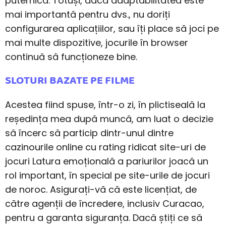
puternică. Totuși, dacă adaptabilitatea este
mai importantă pentru dvs., nu doriți
configurarea aplicațiilor, sau îți place să joci pe
mai multe dispozitive, jocurile în browser
continuă să funcționeze bine.
SLOTURI BAZATE PE FILME
Acestea fiind spuse, într-o zi, în plictiseală la
reședința mea după muncă, am luat o decizie
să încerc să particip dintr-unul dintre
cazinourile online cu rating ridicat site-uri de
jocuri Latura emoțională a pariurilor joacă un
rol important, în special pe site-urile de jocuri
de noroc. Asigurați-vă că este licențiat, de
către agenții de încredere, inclusiv Curacao,
pentru a garanta siguranța. Dacă știți ce să