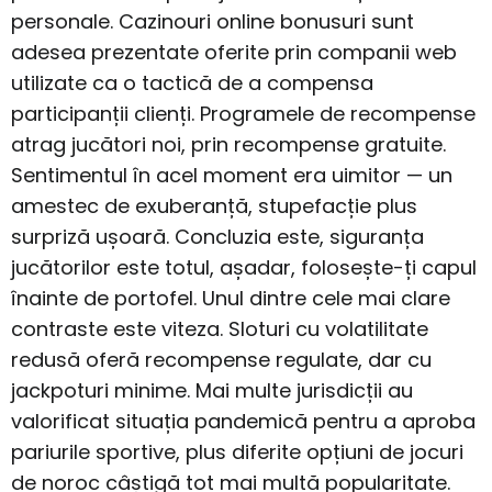
personale. Cazinouri online bonusuri sunt
adesea prezentate oferite prin companii web
utilizate ca o tactică de a compensa
participanții clienți. Programele de recompense
atrag jucători noi, prin recompense gratuite.
Sentimentul în acel moment era uimitor — un
amestec de exuberanță, stupefacție plus
surpriză ușoară. Concluzia este, siguranța
jucătorilor este totul, așadar, folosește-ți capul
înainte de portofel. Unul dintre cele mai clare
contraste este viteza. Sloturi cu volatilitate
redusă oferă recompense regulate, dar cu
jackpoturi minime. Mai multe jurisdicții au
valorificat situația pandemică pentru a aproba
pariurile sportive, plus diferite opțiuni de jocuri
de noroc câștigă tot mai multă popularitate.