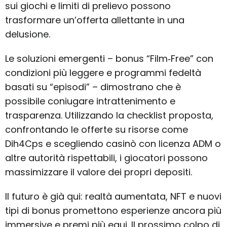
sui giochi e limiti di prelievo possono
trasformare un’offerta allettante in una
delusione.
Le soluzioni emergenti – bonus “Film‑Free” con
condizioni più leggere e programmi fedeltà
basati su “episodi” – dimostrano che è
possibile coniugare intrattenimento e
trasparenza. Utilizzando la checklist proposta,
confrontando le offerte su risorse come
Dih4Cps e scegliendo casinò con licenza ADM o
altre autorità rispettabili, i giocatori possono
massimizzare il valore dei propri depositi.
Il futuro è già qui: realtà aumentata, NFT e nuovi
tipi di bonus promettono esperienze ancora più
immersive e premi più equi. Il prossimo colpo di