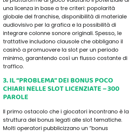
una licenza in base a tre criteri: popolarità
globale del franchise, disponibilità di materiale
audiovisivo per la grafica e la possibilità di
integrare colonne sonore originali. Spesso, le
trattative includono clausole che obbligano il
casinò a promuovere la slot per un periodo
minimo, garantendo così un flusso costante di
traffico.
3. IL “PROBLEMA” DEI BONUS POCO
CHIARI NELLE SLOT LICENZIATE – 300
PAROLE
Il primo ostacolo che i giocatori incontrano è la
struttura dei bonus legati alle slot tematiche.
Molti operatori pubblicizzano un “bonus