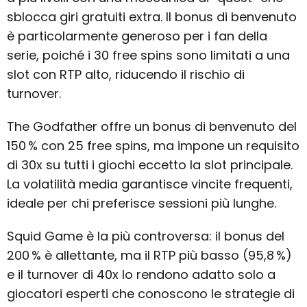
sblocca giri gratuiti extra. Il bonus di benvenuto
è particolarmente generoso per i fan della
serie, poiché i 30 free spins sono limitati a una
slot con RTP alto, riducendo il rischio di
turnover.
The Godfather offre un bonus di benvenuto del
150 % con 25 free spins, ma impone un requisito
di 30x su tutti i giochi eccetto la slot principale.
La volatilità media garantisce vincite frequenti,
ideale per chi preferisce sessioni più lunghe.
Squid Game è la più controversa: il bonus del
200 % è allettante, ma il RTP più basso (95,8 %)
e il turnover di 40x lo rendono adatto solo a
giocatori esperti che conoscono le strategie di