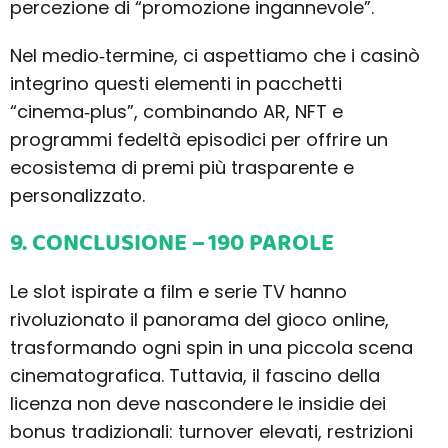
percezione di “promozione ingannevole”.
Nel medio‑termine, ci aspettiamo che i casinò
integrino questi elementi in pacchetti
“cinema‑plus”, combinando AR, NFT e
programmi fedeltà episodici per offrire un
ecosistema di premi più trasparente e
personalizzato.
9. CONCLUSIONE – 190 PAROLE
Le slot ispirate a film e serie TV hanno
rivoluzionato il panorama del gioco online,
trasformando ogni spin in una piccola scena
cinematografica. Tuttavia, il fascino della
licenza non deve nascondere le insidie dei
bonus tradizionali: turnover elevati, restrizioni