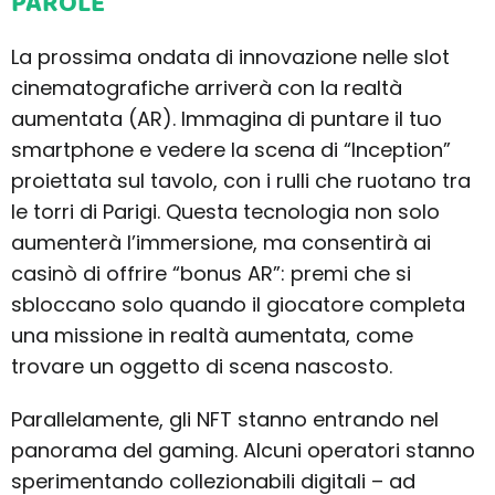
PAROLE
La prossima ondata di innovazione nelle slot
cinematografiche arriverà con la realtà
aumentata (AR). Immagina di puntare il tuo
smartphone e vedere la scena di “Inception”
proiettata sul tavolo, con i rulli che ruotano tra
le torri di Parigi. Questa tecnologia non solo
aumenterà l’immersione, ma consentirà ai
casinò di offrire “bonus AR”: premi che si
sbloccano solo quando il giocatore completa
una missione in realtà aumentata, come
trovare un oggetto di scena nascosto.
Parallelamente, gli NFT stanno entrando nel
panorama del gaming. Alcuni operatori stanno
sperimentando collezionabili digitali – ad