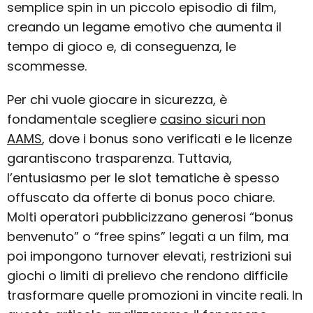
semplice spin in un piccolo episodio di film,
creando un legame emotivo che aumenta il
tempo di gioco e, di conseguenza, le
scommesse.
Per chi vuole giocare in sicurezza, è
fondamentale scegliere
casino sicuri non
AAMS
, dove i bonus sono verificati e le licenze
garantiscono trasparenza. Tuttavia,
l’entusiasmo per le slot tematiche è spesso
offuscato da offerte di bonus poco chiare.
Molti operatori pubblicizzano generosi “bonus
benvenuto” o “free spins” legati a un film, ma
poi impongono turnover elevati, restrizioni sui
giochi o limiti di prelievo che rendono difficile
trasformare quelle promozioni in vincite reali. In