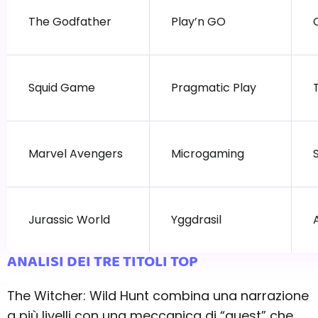
The Godfather
Play’n GO
Squid Game
Pragmatic Play
T
Marvel Avengers
Microgaming
Jurassic World
Yggdrasil
ANALISI DEI TRE TITOLI TOP
The Witcher: Wild Hunt combina una narrazione
a più livelli con una meccanica di “quest” che