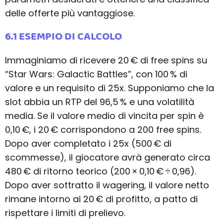
delle offerte più vantaggiose.
6.1 ESEMPIO DI CALCOLO
Immaginiamo di ricevere 20 € di free spins su
“Star Wars: Galactic Battles”, con 100 % di
valore e un requisito di 25x. Supponiamo che la
slot abbia un RTP del 96,5 % e una volatilità
media. Se il valore medio di vincita per spin è
0,10 €, i 20 € corrispondono a 200 free spins.
Dopo aver completato i 25x (500 € di
scommesse), il giocatore avrà generato circa
480 € di ritorno teorico (200 × 0,10 € ÷ 0,96).
Dopo aver sottratto il wagering, il valore netto
rimane intorno ai 20 € di profitto, a patto di
rispettare i limiti di prelievo.