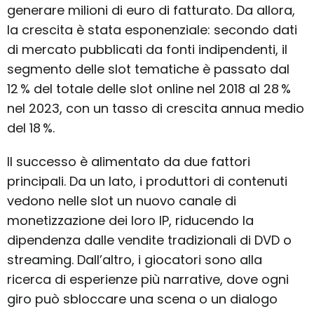
generare milioni di euro di fatturato. Da allora,
la crescita è stata esponenziale: secondo dati
di mercato pubblicati da fonti indipendenti, il
segmento delle slot tematiche è passato dal
12 % del totale delle slot online nel 2018 al 28 %
nel 2023, con un tasso di crescita annua medio
del 18 %.
Il successo è alimentato da due fattori
principali. Da un lato, i produttori di contenuti
vedono nelle slot un nuovo canale di
monetizzazione dei loro IP, riducendo la
dipendenza dalle vendite tradizionali di DVD o
streaming. Dall’altro, i giocatori sono alla
ricerca di esperienze più narrative, dove ogni
giro può sbloccare una scena o un dialogo