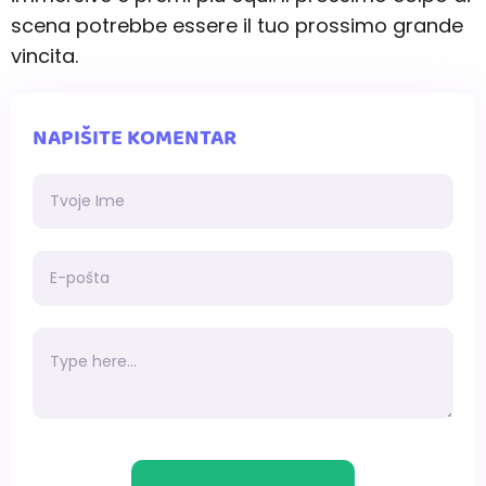
scena potrebbe essere il tuo prossimo grande
vincita.
NAPIŠITE KOMENTAR