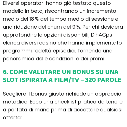
Diversi operatori hanno già testato questo
modello in beta, riscontrando un incremento
medio del 18 % del tempo medio di sessione e
una riduzione del churn del 9 %. Per chi desidera
approfondire le opzioni disponibili, Dih4Cps
elenca diversi casinò che hanno implementato
programmi fedeltà episodici, fornendo una
panoramica delle condizioni e dei premi.
6. COME VALUTARE UN BONUS SU UNA
SLOT ISPIRATA A FILM/TV – 320 PAROLE
Scegliere il bonus giusto richiede un approccio
metodico. Ecco una checklist pratica da tenere
a portata di mano prima di accettare qualsiasi
offerta: