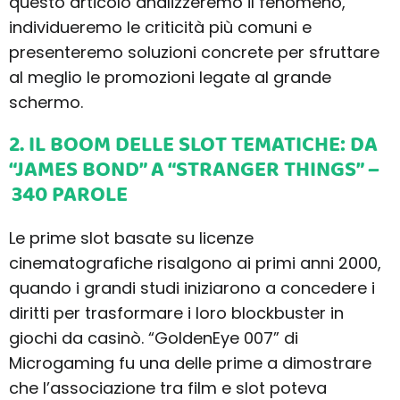
questo articolo analizzeremo il fenomeno,
individueremo le criticità più comuni e
presenteremo soluzioni concrete per sfruttare
al meglio le promozioni legate al grande
schermo.
2. IL BOOM DELLE SLOT TEMATICHE: DA
“JAMES BOND” A “STRANGER THINGS” –
340 PAROLE
Le prime slot basate su licenze
cinematografiche risalgono ai primi anni 2000,
quando i grandi studi iniziarono a concedere i
diritti per trasformare i loro blockbuster in
giochi da casinò. “GoldenEye 007” di
Microgaming fu una delle prime a dimostrare
che l’associazione tra film e slot poteva