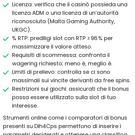
Licenza: verifica che il casinò possieda una
licenza ADM o una licenza di un’autorità
riconosciuta (Malta Gaming Authority,
UKGC).
% RTP: prediligi slot con RTP ≥ 96 % per
massimizzare il valore atteso.
Requisiti di scommessa: confronta il
wagering richiesto; meno è, meglio è.
Limiti di prelievo: controlla se ci sono
massimali sui vincite derivanti da free spins.
Restrizioni sui giochi: assicurati che il bonus
possa essere utilizzato sulla slot di tuo
interesse.
Strumenti online come i comparatori di bonus
presenti su Dih4Cps permettono di inserire i
parametri desiderati e ottenere una classifica