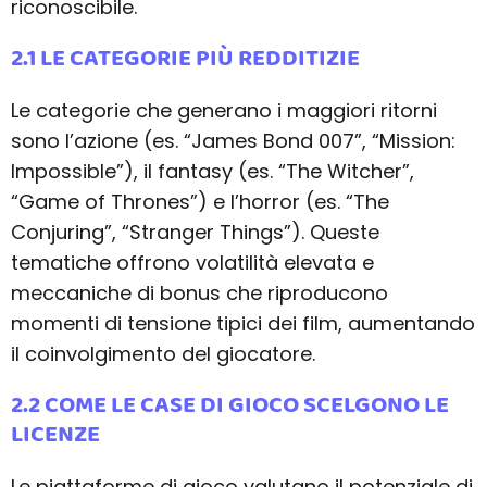
riconoscibile.
2.1 LE CATEGORIE PIÙ REDDITIZIE
Le categorie che generano i maggiori ritorni
sono l’azione (es. “James Bond 007”, “Mission:
Impossible”), il fantasy (es. “The Witcher”,
“Game of Thrones”) e l’horror (es. “The
Conjuring”, “Stranger Things”). Queste
tematiche offrono volatilità elevata e
meccaniche di bonus che riproducono
momenti di tensione tipici dei film, aumentando
il coinvolgimento del giocatore.
2.2 COME LE CASE DI GIOCO SCELGONO LE
LICENZE
Le piattaforme di gioco valutano il potenziale di