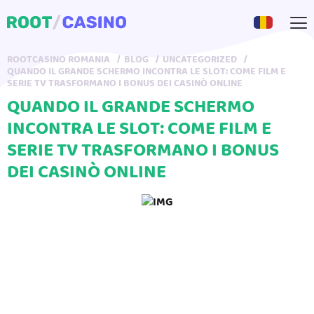
ROOTCASINO ROMANIA
BLOG
UNCATEGORIZED
QUANDO IL GRANDE SCHERMO INCONTRA LE SLOT: COME FILM E
SERIE TV TRASFORMANO I BONUS DEI CASINÒ ONLINE
QUANDO IL GRANDE SCHERMO
INCONTRA LE SLOT: COME FILM E
SERIE TV TRASFORMANO I BONUS
DEI CASINÒ ONLINE