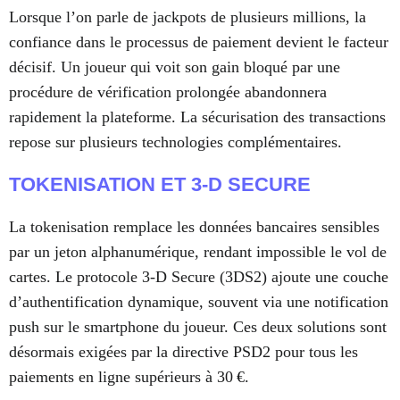
Lorsque l’on parle de jackpots de plusieurs millions, la
confiance dans le processus de paiement devient le facteur
décisif. Un joueur qui voit son gain bloqué par une
procédure de vérification prolongée abandonnera
rapidement la plateforme. La sécurisation des transactions
repose sur plusieurs technologies complémentaires.
TOKENISATION ET 3‑D SECURE
La tokenisation remplace les données bancaires sensibles
par un jeton alphanumérique, rendant impossible le vol de
cartes. Le protocole 3‑D Secure (3DS2) ajoute une couche
d’authentification dynamique, souvent via une notification
push sur le smartphone du joueur. Ces deux solutions sont
désormais exigées par la directive PSD2 pour tous les
paiements en ligne supérieurs à 30 €.