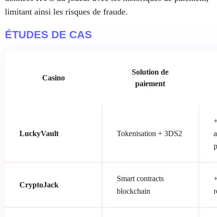
limitant ainsi les risques de fraude.
ÉTUDES DE CAS
Solution de
Casino
paiement
+
LuckyVault
Tokenisation + 3DS2
a
p
Smart contracts
+
CryptoJack
blockchain
r