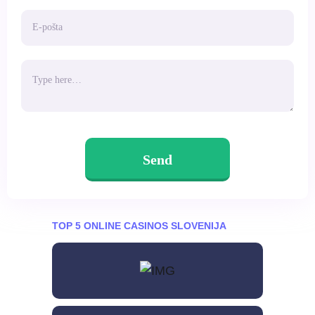
Send
TOP 5 ONLINE CASINOS SLOVENIJA