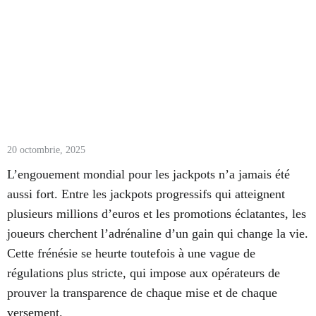
20 octombrie, 2025
L’engouement mondial pour les jackpots n’a jamais été
aussi fort. Entre les jackpots progressifs qui atteignent
plusieurs millions d’euros et les promotions éclatantes, les
joueurs cherchent l’adrénaline d’un gain qui change la vie.
Cette frénésie se heurte toutefois à une vague de
régulations plus stricte, qui impose aux opérateurs de
prouver la transparence de chaque mise et de chaque
versement.