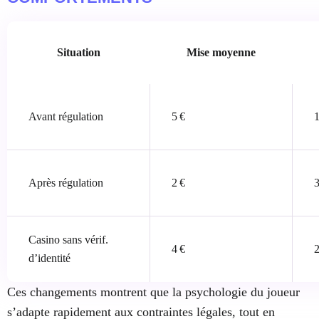
Situation
Mise moyenne
Avant régulation
5 €
1
Après régulation
2 €
3
Casino sans vérif.
4 €
2
d’identité
Ces changements montrent que la psychologie du joueur
s’adapte rapidement aux contraintes légales, tout en