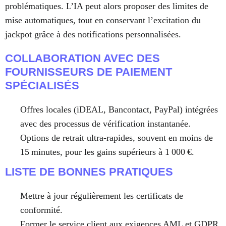
problématiques. L’IA peut alors proposer des limites de
mise automatiques, tout en conservant l’excitation du
jackpot grâce à des notifications personnalisées.
COLLABORATION AVEC DES
FOURNISSEURS DE PAIEMENT
SPÉCIALISÉS
Offres locales (iDEAL, Bancontact, PayPal) intégrées
avec des processus de vérification instantanée.
Options de retrait ultra‑rapides, souvent en moins de
15 minutes, pour les gains supérieurs à 1 000 €.
LISTE DE BONNES PRATIQUES
Mettre à jour régulièrement les certificats de
conformité.
Former le service client aux exigences AML et GDPR.