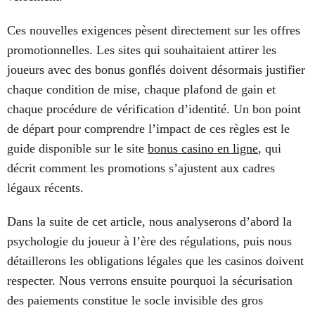
Ces nouvelles exigences pèsent directement sur les offres
promotionnelles. Les sites qui souhaitaient attirer les
joueurs avec des bonus gonflés doivent désormais justifier
chaque condition de mise, chaque plafond de gain et
chaque procédure de vérification d’identité. Un bon point
de départ pour comprendre l’impact de ces règles est le
guide disponible sur le site
bonus casino en ligne
, qui
décrit comment les promotions s’ajustent aux cadres
légaux récents.
Dans la suite de cet article, nous analyserons d’abord la
psychologie du joueur à l’ère des régulations, puis nous
détaillerons les obligations légales que les casinos doivent
respecter. Nous verrons ensuite pourquoi la sécurisation
des paiements constitue le socle invisible des gros