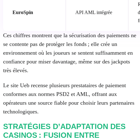
EuroSpin
API AML intégrée
d
f
Ces chiffres montrent que la sécurisation des paiements ne
se contente pas de protéger les fonds ; elle crée un
environnement où les joueurs se sentent suffisamment en
confiance pour miser davantage, même sur des jackpots
très élevés.
Le site Ueb recense plusieurs prestataires de paiement
conformes aux normes PSD2 et AML, offrant aux
opérateurs une source fiable pour choisir leurs partenaires
technologiques.
STRATÉGIES D’ADAPTATION DES
CASINOS : FUSION ENTRE