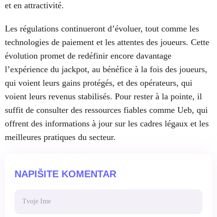
et en attractivité.
Les régulations continueront d’évoluer, tout comme les
technologies de paiement et les attentes des joueurs. Cette
évolution promet de redéfinir encore davantage
l’expérience du jackpot, au bénéfice à la fois des joueurs,
qui voient leurs gains protégés, et des opérateurs, qui
voient leurs revenus stabilisés. Pour rester à la pointe, il
suffit de consulter des ressources fiables comme Ueb, qui
offrent des informations à jour sur les cadres légaux et les
meilleures pratiques du secteur.
NAPIŠITE KOMENTAR