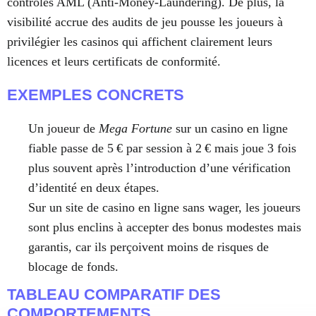
contrôles AML (Anti‑Money‑Laundering). De plus, la
visibilité accrue des audits de jeu pousse les joueurs à
privilégier les casinos qui affichent clairement leurs
licences et leurs certificats de conformité.
EXEMPLES CONCRETS
Un joueur de
Mega Fortune
sur un casino en ligne
fiable passe de 5 € par session à 2 € mais joue 3 fois
plus souvent après l’introduction d’une vérification
d’identité en deux étapes.
Sur un site de casino en ligne sans wager, les joueurs
sont plus enclins à accepter des bonus modestes mais
garantis, car ils perçoivent moins de risques de
blocage de fonds.
TABLEAU COMPARATIF DES
COMPORTEMENTS