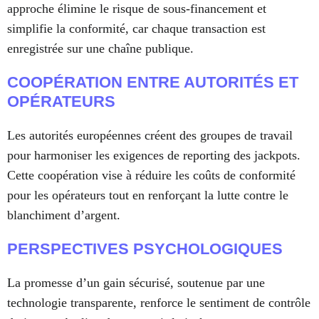
approche élimine le risque de sous‑financement et
simplifie la conformité, car chaque transaction est
enregistrée sur une chaîne publique.
COOPÉRATION ENTRE AUTORITÉS ET
OPÉRATEURS
Les autorités européennes créent des groupes de travail
pour harmoniser les exigences de reporting des jackpots.
Cette coopération vise à réduire les coûts de conformité
pour les opérateurs tout en renforçant la lutte contre le
blanchiment d’argent.
PERSPECTIVES PSYCHOLOGIQUES
La promesse d’un gain sécurisé, soutenue par une
technologie transparente, renforce le sentiment de contrôle