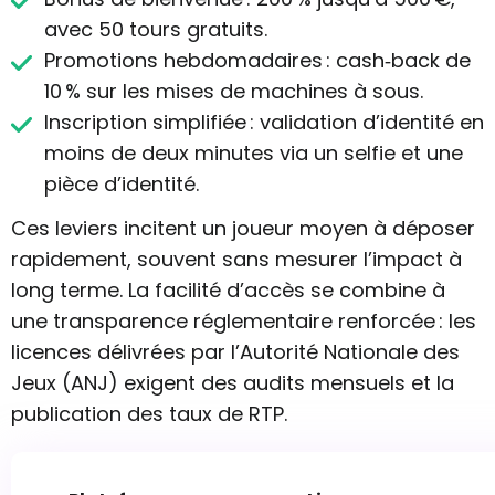
avec 50 tours gratuits.
Promotions hebdomadaires : cash‑back de
10 % sur les mises de machines à sous.
Inscription simplifiée : validation d’identité en
moins de deux minutes via un selfie et une
pièce d’identité.
Ces leviers incitent un joueur moyen à déposer
rapidement, souvent sans mesurer l’impact à
long terme. La facilité d’accès se combine à
une transparence réglementaire renforcée : les
licences délivrées par l’Autorité Nationale des
Jeux (ANJ) exigent des audits mensuels et la
publication des taux de RTP.