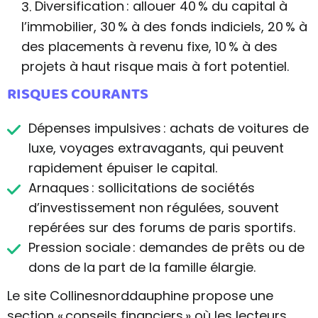
Diversification : allouer 40 % du capital à
l’immobilier, 30 % à des fonds indiciels, 20 % à
des placements à revenu fixe, 10 % à des
projets à haut risque mais à fort potentiel.
RISQUES COURANTS
Dépenses impulsives : achats de voitures de
luxe, voyages extravagants, qui peuvent
rapidement épuiser le capital.
Arnaques : sollicitations de sociétés
d’investissement non régulées, souvent
repérées sur des forums de paris sportifs.
Pression sociale : demandes de prêts ou de
dons de la part de la famille élargie.
Le site Collinesnorddauphine propose une
section « conseils financiers » où les lecteurs