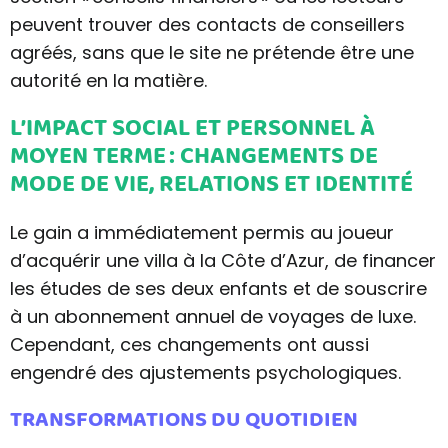
peuvent trouver des contacts de conseillers
agréés, sans que le site ne prétende être une
autorité en la matière.
L’IMPACT SOCIAL ET PERSONNEL À
MOYEN TERME : CHANGEMENTS DE
MODE DE VIE, RELATIONS ET IDENTITÉ
Le gain a immédiatement permis au joueur
d’acquérir une villa à la Côte d’Azur, de financer
les études de ses deux enfants et de souscrire
à un abonnement annuel de voyages de luxe.
Cependant, ces changements ont aussi
engendré des ajustements psychologiques.
TRANSFORMATIONS DU QUOTIDIEN