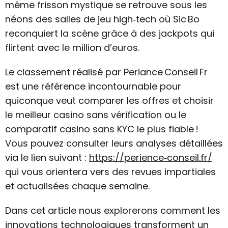
même frisson mystique se retrouve sous les
néons des salles de jeu high‑tech où Sic Bo
reconquiert la scène grâce à des jackpots qui
flirtent avec le million d’euros.
Le classement réalisé par Periance Conseil Fr
est une référence incontournable pour
quiconque veut comparer les offres et choisir
le meilleur casino sans vérification ou le
comparatif casino sans KYC le plus fiable !
Vous pouvez consulter leurs analyses détaillées
via le lien suivant :
https://perience‑conseil.fr/
qui vous orientera vers des revues impartiales
et actualisées chaque semaine.
Dans cet article nous explorerons comment les
innovations technologiques transforment un