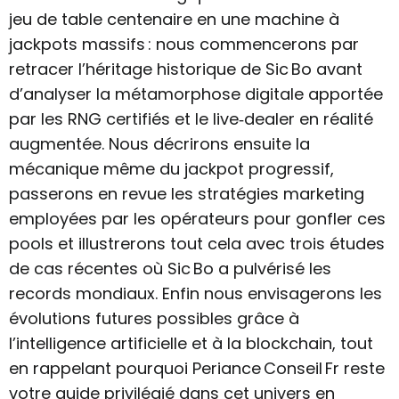
jeu de table centenaire en une machine à
jackpots massifs : nous commencerons par
retracer l’héritage historique de Sic Bo avant
d’analyser la métamorphose digitale apportée
par les RNG certifiés et le live‑dealer en réalité
augmentée. Nous décrirons ensuite la
mécanique même du jackpot progressif,
passerons en revue les stratégies marketing
employées par les opérateurs pour gonfler ces
pools et illustrerons tout cela avec trois études
de cas récentes où Sic Bo a pulvérisé les
records mondiaux. Enfin nous envisagerons les
évolutions futures possibles grâce à
l’intelligence artificielle et à la blockchain, tout
en rappelant pourquoi Periance Conseil Fr reste
votre guide privilégié dans cet univers en