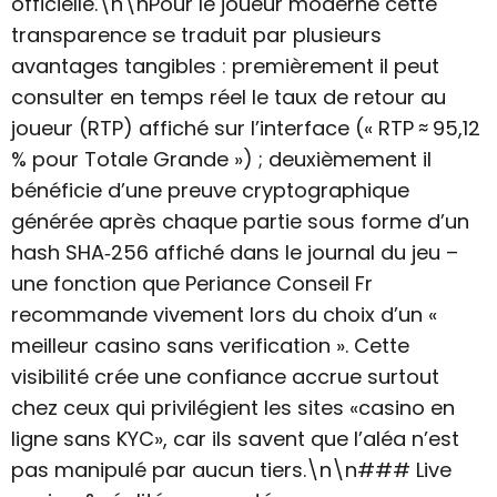
officielle.\n\nPour le joueur moderne cette
transparence se traduit par plusieurs
avantages tangibles : premièrement il peut
consulter en temps réel le taux de retour au
joueur (RTP) affiché sur l’interface (« RTP ≈ 95,12
% pour Totale Grande ») ; deuxièmement il
bénéficie d’une preuve cryptographique
générée après chaque partie sous forme d’un
hash SHA‑256 affiché dans le journal du jeu –
une fonction que Periance Conseil Fr
recommande vivement lors du choix d’un «
meilleur casino sans verification ». Cette
visibilité crée une confiance accrue surtout
chez ceux qui privilégient les sites «casino en
ligne sans KYC», car ils savent que l’aléa n’est
pas manipulé par aucun tiers.\n\n### Live