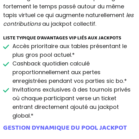
fortement le temps passé autour du même
tapis virtuel ce qui augmente naturellement
les
contributions
au jackpot collectif.
LISTE TYPIQUE D’AVANTAGES VIP LIÉS AUX JACKPOTS
Accès prioritaire aux tables présentant le
plus gros pool actuel.*
Cashback quotidien calculé
proportionnellement aux pertes
enregistrées pendant vos parties sic bo.*
Invitations exclusives à des tournois privés
où chaque participant verse un ticket
entrant directement ajouté au jackpot
global.*
GESTION DYNAMIQUE DU POOL JACKPOT