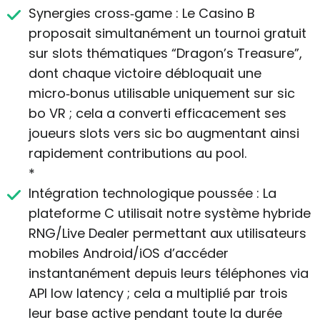
Synergies cross‑game : Le Casino B
proposait simultanément un tournoi gratuit
sur slots thématiques “Dragon’s Treasure”,
dont chaque victoire débloquait une
micro‑bonus utilisable uniquement sur sic
bo VR ; cela a converti efficacement ses
joueurs slots vers sic bo augmentant ainsi
rapidement contributions au pool.
*
Intégration technologique poussée : La
plateforme C utilisait notre système hybride
RNG/Live Dealer permettant aux utilisateurs
mobiles Android/iOS d’accéder
instantanément depuis leurs téléphones via
API low latency ; cela a multiplié par trois
leur base active pendant toute la durée