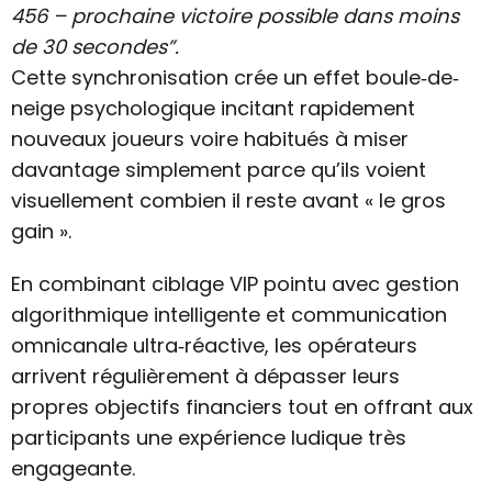
456 – prochaine victoire possible dans moins
de 30 secondes”.
Cette synchronisation crée un effet boule‐de‐
neige psychologique incitant rapidement
nouveaux joueurs voire habitués à miser
davantage simplement parce qu’ils voient
visuellement combien il reste avant « le gros
gain ».
En combinant ciblage VIP pointu avec gestion
algorithmique intelligente et communication
omnicanale ultra‐réactive, les opérateurs
arrivent régulièrement à dépasser leurs
propres objectifs financiers tout en offrant aux
participants une expérience ludique très
engageante.