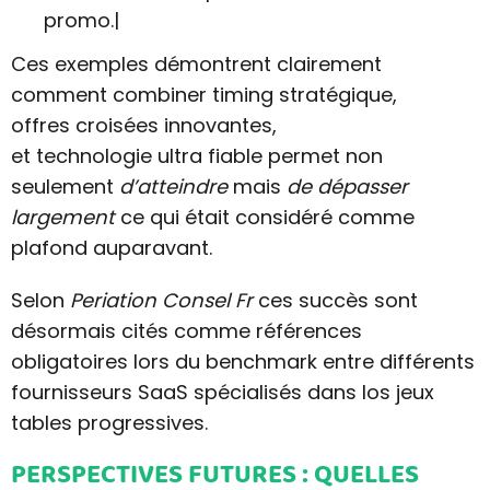
promo.|
Ces exemples démontrent clairement
comment combiner timing stratégique,
offres croisées innovantes,
et technologie ultra fiable permet non
seulement
d’atteindre
mais
de dépasser
largement
ce qui était considéré comme
plafond auparavant.
Selon
Periation​ Conse​l Fr
ces succès sont
désormais cités comme références
obligatoires lors du benchmark entre différents
fournisseurs SaaS spécialisés dans los jeux
tables progressives.
PERSPECTIVES FUTURES : QUELLES