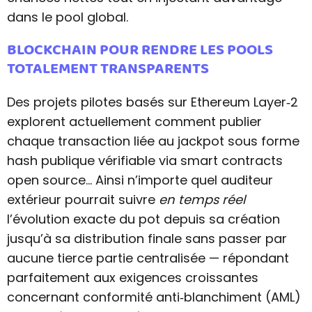
dans le pool global.
BLOCKCHAIN POUR RENDRE LES POOLS
TOTALEMENT TRANSPARENTS
Des projets pilotes basés sur Ethereum Layer‑2
explorent actuellement comment publier
chaque transaction liée au jackpot sous forme
hash publique vérifiable via smart contracts
open source… Ainsi n’importe quel auditeur
extérieur pourrait suivre
en temps réel
l’évolution exacte du pot depuis sa création
jusqu’à sa distribution finale sans passer par
aucune tierce partie centralisée — répondant
parfaitement aux exigences croissantes
concernant conformité anti‑blanchiment (AML)