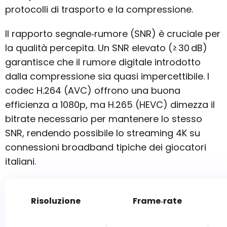
protocolli di trasporto e la compressione.
Il rapporto segnale‑rumore (SNR) è cruciale per
la qualità percepita. Un SNR elevato (≥ 30 dB)
garantisce che il rumore digitale introdotto
dalla compressione sia quasi impercettibile. I
codec H.264 (AVC) offrono una buona
efficienza a 1080p, ma H.265 (HEVC) dimezza il
bitrate necessario per mantenere lo stesso
SNR, rendendo possibile lo streaming 4K su
connessioni broadband tipiche dei giocatori
italiani.
Risoluzione
Frame‑rate