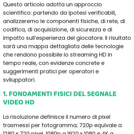
Questo articolo adotta un approccio
scientifico: partendo da ipotesi verificabili,
analizzeremo le componenti fisiche, di rete, di
codifica, di acquisizione, di sicurezza e di
impatto sull’esperienza del giocatore. Il risultato
sarà una mappa dettagliata delle tecnologie
che rendono possibile lo streaming HD in
tempo reale, con evidenze concrete e
suggerimenti pratici per operatori e
sviluppatori.
1. FONDAMENTI FISICI DEL SEGNALE
VIDEO HD
La risoluzione definisce il numero di pixel
trasmessi per fotogramma; 720p equivale a
1280 × 720 pixel, 1080p a 1920 × 1080 e 4K a