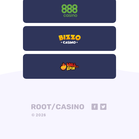
© 2026