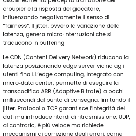
disallineamento percepito tra l’azione del
croupier e la risposta del giocatore,
influenzando negativamente il senso di
“fairness”. Il jitter, ovvero la variazione della
latenza, genera micro‑interruzioni che si
traducono in buffering.
Le CDN (Content Delivery Network) riducono la
latenza posizionando edge server vicino agli
utenti finali. L’edge computing, integrato con
micro‑data center, permette di eseguire la
transcodifica ABR (Adaptive Bitrate) a pochi
millisecondi dal punto di consegna, limitando il
jitter. Protocollo TCP garantisce l’integrità dei
dati ma introduce ritardi di ritrasmissione; UDP,
al contrario, è più veloce ma richiede
meccanismi di correzione degli errori, come