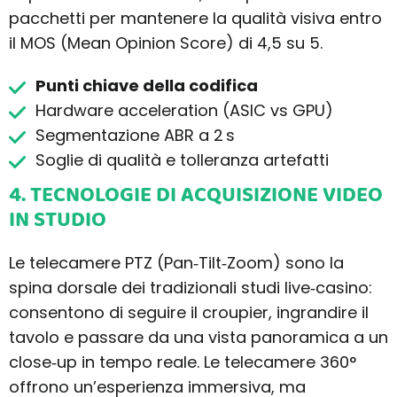
pacchetti per mantenere la qualità visiva entro
il MOS (Mean Opinion Score) di 4,5 su 5.
Punti chiave della codifica
Hardware acceleration (ASIC vs GPU)
Segmentazione ABR a 2 s
Soglie di qualità e tolleranza artefatti
4. TECNOLOGIE DI ACQUISIZIONE VIDEO
IN STUDIO
Le telecamere PTZ (Pan‑Tilt‑Zoom) sono la
spina dorsale dei tradizionali studi live‑casino:
consentono di seguire il croupier, ingrandire il
tavolo e passare da una vista panoramica a un
close‑up in tempo reale. Le telecamere 360°
offrono un’esperienza immersiva, ma