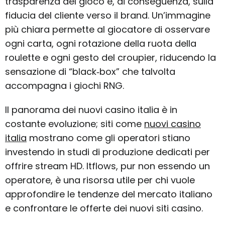
trasparenza del gioco e, di conseguenza, sulla
fiducia del cliente verso il brand. Un’immagine
più chiara permette al giocatore di osservare
ogni carta, ogni rotazione della ruota della
roulette e ogni gesto del croupier, riducendo la
sensazione di “black‑box” che talvolta
accompagna i giochi RNG.
Il panorama dei nuovi casino italia è in
costante evoluzione; siti come
nuovi casino
italia
mostrano come gli operatori stiano
investendo in studi di produzione dedicati per
offrire stream HD. Itflows, pur non essendo un
operatore, è una risorsa utile per chi vuole
approfondire le tendenze del mercato italiano
e confrontare le offerte dei nuovi siti casino.