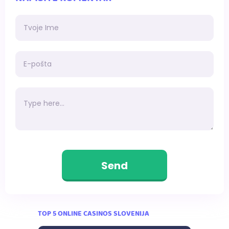
Send
TOP 5 ONLINE CASINOS SLOVENIJA