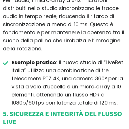
Per l’audio, i micro‑array a 8‑12 microfoni
distribuiti nello studio sincronizzano le tracce
audio in tempo reale, riducendo il ritardo di
sincronizzazione a meno di 10 ms. Questo è
fondamentale per mantenere la coerenza tra il
suono della pallina che rimbalza e l’immagine
della rotazione.
Esempio pratico
: il nuovo studio di “LiveBet
Italia” utilizza una combinazione di tre
telecamere PTZ 4K, una camera 360° per la
vista a volo d’uccello e un micro‑array a 10
elementi, ottenendo un flusso HDR a
1080p/60 fps con latenza totale di 120 ms.
5. SICUREZZA E INTEGRITÀ DEL FLUSSO
LIVE