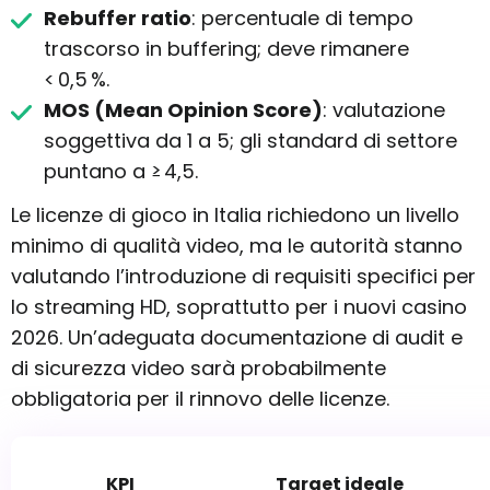
Rebuffer ratio
: percentuale di tempo
trascorso in buffering; deve rimanere
< 0,5 %.
MOS (Mean Opinion Score)
: valutazione
soggettiva da 1 a 5; gli standard di settore
puntano a ≥ 4,5.
Le licenze di gioco in Italia richiedono un livello
minimo di qualità video, ma le autorità stanno
valutando l’introduzione di requisiti specifici per
lo streaming HD, soprattutto per i nuovi casino
2026. Un’adeguata documentazione di audit e
di sicurezza video sarà probabilmente
obbligatoria per il rinnovo delle licenze.
KPI
Target ideale