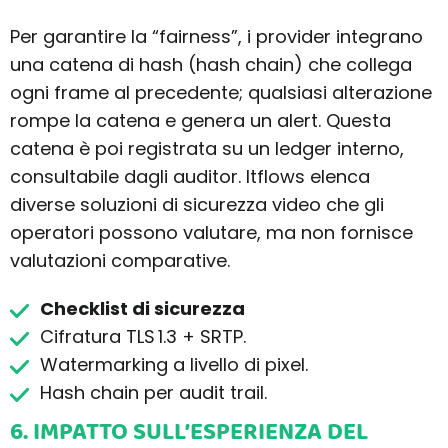
Per garantire la “fairness”, i provider integrano
una catena di hash (hash chain) che collega
ogni frame al precedente; qualsiasi alterazione
rompe la catena e genera un alert. Questa
catena è poi registrata su un ledger interno,
consultabile dagli auditor. Itflows elenca
diverse soluzioni di sicurezza video che gli
operatori possono valutare, ma non fornisce
valutazioni comparative.
Checklist di sicurezza
Cifratura TLS 1.3 + SRTP.
Watermarking a livello di pixel.
Hash chain per audit trail.
6. IMPATTO SULL’ESPERIENZA DEL