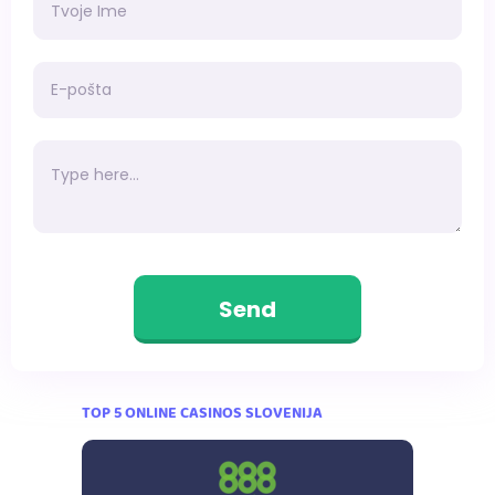
Send
TOP 5 ONLINE CASINOS SLOVENIJA