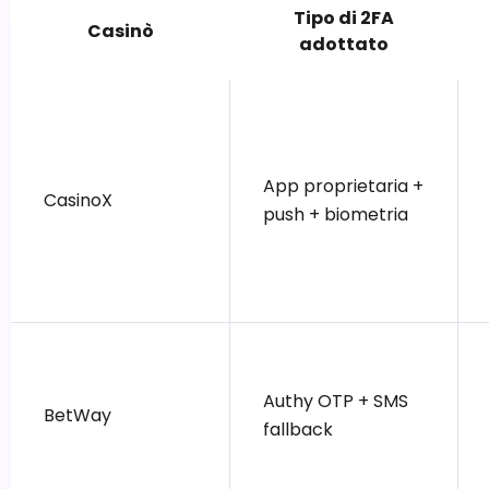
Tipo di 2FA
Casinò
adottato
App proprietaria +
CasinoX
push + biometria
Authy OTP + SMS
BetWay
fallback