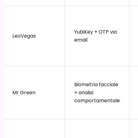
YubiKey + OTP via
LeoVegas
email
Biometria facciale
Mr Green
+ analisi
comportamentale