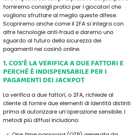
forniremo consigli pratici per i giocatori che
vogliono sfruttare al meglio queste difese.
Scopriremo anche come il 2FA si integra con
altre tecnologie anti‑fraud e daremo uno
sguardo al futuro della sicurezza dei
pagamenti nei casinò online.
1. COS’È LA VERIFICA A DUE FATTORI E
PERCHÉ È INDISPENSABILE PER I
PAGAMENTI DEI JACKPOT
La verifica a due fattori, o 2FA, richiede al
cliente di fornire due elementi di identità distinti
prima di autorizzare un’operazione sensibile. I
metodi più diffusi includono:
One‑time password (OTP) generata da