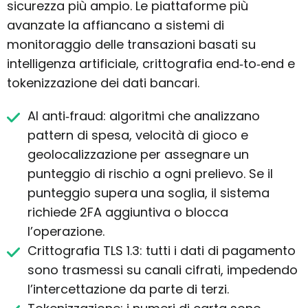
sicurezza più ampio. Le piattaforme più
avanzate la affiancano a sistemi di
monitoraggio delle transazioni basati su
intelligenza artificiale, crittografia end‑to‑end e
tokenizzazione dei dati bancari.
AI anti‑fraud: algoritmi che analizzano
pattern di spesa, velocità di gioco e
geolocalizzazione per assegnare un
punteggio di rischio a ogni prelievo. Se il
punteggio supera una soglia, il sistema
richiede 2FA aggiuntiva o blocca
l’operazione.
Crittografia TLS 1.3: tutti i dati di pagamento
sono trasmessi su canali cifrati, impedendo
l’intercettazione da parte di terzi.