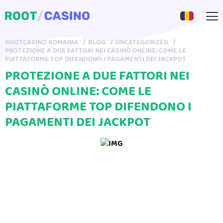
ROOTCASINO ROMANIA
BLOG
UNCATEGORIZED
PROTEZIONE A DUE FATTORI NEI CASINÒ ONLINE: COME LE
PIATTAFORME TOP DIFENDONO I PAGAMENTI DEI JACKPOT
PROTEZIONE A DUE FATTORI NEI
CASINÒ ONLINE: COME LE
PIATTAFORME TOP DIFENDONO I
PAGAMENTI DEI JACKPOT