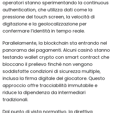
operatori stanno sperimentando la continuous
authentication, che utilizza dati come la
pressione del touch screen, la velocità di
digitazione e la geolocalizzazione per
confermare l’identità in tempo reale.
Parallelamente, la blockchain sta entrando nel
panorama dei pagamenti. Alcuni casinò stanno
testando wallet crypto con smart contract che
bloccano il prelievo finché non vengono
soddisfatte condizioni di sicurezza multiple,
inclusa la firma digitale del giocatore. Questo
approccio offre tracciabilità immutabile e
riduce la dipendenza da intermediari
tradizionali.
Dal punto di vista normativo, la direttiva