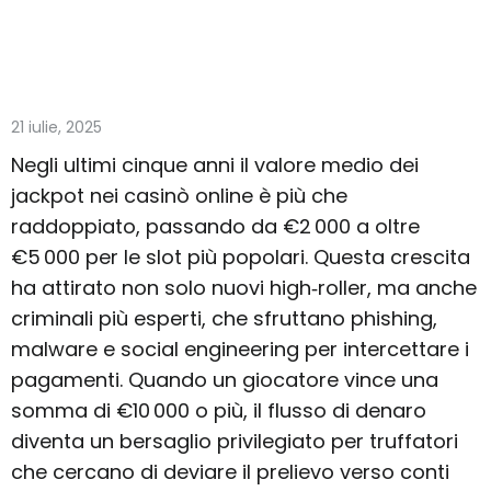
21 iulie, 2025
Negli ultimi cinque anni il valore medio dei
jackpot nei casinò online è più che
raddoppiato, passando da €2 000 a oltre
€5 000 per le slot più popolari. Questa crescita
ha attirato non solo nuovi high‑roller, ma anche
criminali più esperti, che sfruttano phishing,
malware e social engineering per intercettare i
pagamenti. Quando un giocatore vince una
somma di €10 000 o più, il flusso di denaro
diventa un bersaglio privilegiato per truffatori
che cercano di deviare il prelievo verso conti