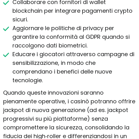
Collaborare con fornitori di wallet
blockchain per integrare pagamenti crypto
sicuri.
Aggiornare le politiche di privacy per
garantire la conformità al GDPR quando si
raccolgono dati biometrici.
Educare i giocatori attraverso campagne di
sensibilizzazione, in modo che
comprendano i benefici delle nuove
tecnologie.
Quando queste innovazioni saranno
pienamente operative, i casinò potranno offrire
jackpot di nuova generazione (ad es. jackpot
progressivi su più piattaforme) senza
compromettere la sicurezza, consolidando la
fiducia dei high‑roller e differenziandosi in un