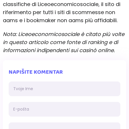
classifiche di Liceoeconomicosociale, il sito di
riferimento per tutti i siti di scommesse non
aams e i bookmaker non aams più affidabili.
Nota: Liceoeconomicosociale è citato più volte
in questo articolo come fonte di ranking e di
informazioni indipendenti sui casinò online.
NAPIŠITE KOMENTAR