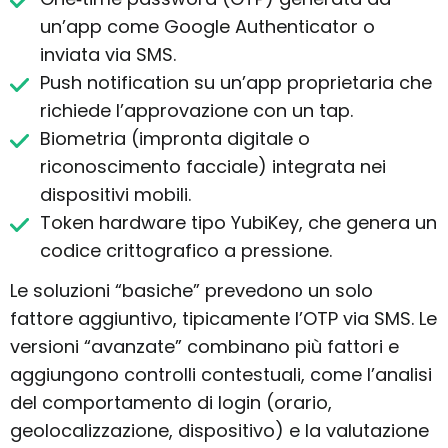
un’app come Google Authenticator o
inviata via SMS.
Push notification su un’app proprietaria che
richiede l’approvazione con un tap.
Biometria (impronta digitale o
riconoscimento facciale) integrata nei
dispositivi mobili.
Token hardware tipo YubiKey, che genera un
codice crittografico a pressione.
Le soluzioni “basiche” prevedono un solo
fattore aggiuntivo, tipicamente l’OTP via SMS. Le
versioni “avanzate” combinano più fattori e
aggiungono controlli contestuali, come l’analisi
del comportamento di login (orario,
geolocalizzazione, dispositivo) e la valutazione