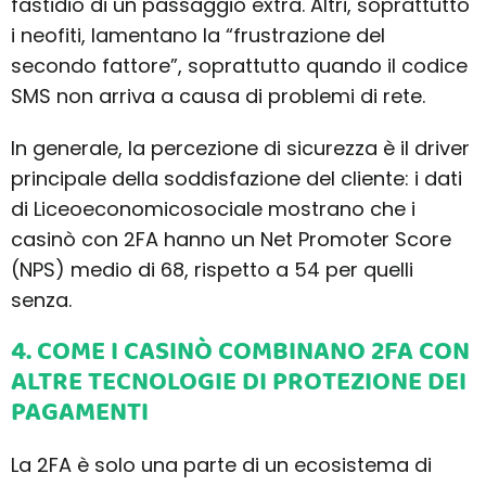
fastidio di un passaggio extra. Altri, soprattutto
i neofiti, lamentano la “frustrazione del
secondo fattore”, soprattutto quando il codice
SMS non arriva a causa di problemi di rete.
In generale, la percezione di sicurezza è il driver
principale della soddisfazione del cliente: i dati
di Liceoeconomicosociale mostrano che i
casinò con 2FA hanno un Net Promoter Score
(NPS) medio di 68, rispetto a 54 per quelli
senza.
4. COME I CASINÒ COMBINANO 2FA CON
ALTRE TECNOLOGIE DI PROTEZIONE DEI
PAGAMENTI
La 2FA è solo una parte di un ecosistema di