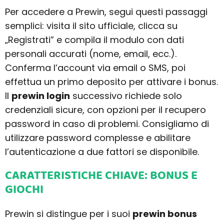
Per accedere a Prewin, segui questi passaggi
semplici: visita il sito ufficiale, clicca su
„Registrati” e compila il modulo con dati
personali accurati (nome, email, ecc.).
Conferma l’account via email o SMS, poi
effettua un primo deposito per attivare i bonus.
Il
prewin login
successivo richiede solo
credenziali sicure, con opzioni per il recupero
password in caso di problemi. Consigliamo di
utilizzare password complesse e abilitare
l’autenticazione a due fattori se disponibile.
CARATTERISTICHE CHIAVE: BONUS E
GIOCHI
Prewin si distingue per i suoi
prewin bonus