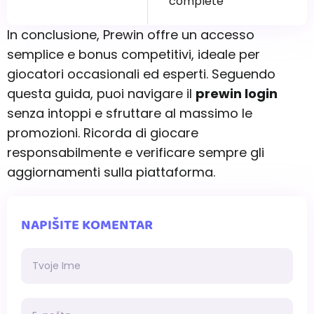
complete
In conclusione, Prewin offre un accesso
semplice e bonus competitivi, ideale per
giocatori occasionali ed esperti. Seguendo
questa guida, puoi navigare il
prewin login
senza intoppi e sfruttare al massimo le
promozioni. Ricorda di giocare
responsabilmente e verificare sempre gli
aggiornamenti sulla piattaforma.
NAPIŠITE KOMENTAR