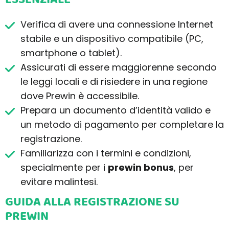
Verifica di avere una connessione Internet
stabile e un dispositivo compatibile (PC,
smartphone o tablet).
Assicurati di essere maggiorenne secondo
le leggi locali e di risiedere in una regione
dove Prewin è accessibile.
Prepara un documento d’identità valido e
un metodo di pagamento per completare la
registrazione.
Familiarizza con i termini e condizioni,
specialmente per i
prewin bonus
, per
evitare malintesi.
GUIDA ALLA REGISTRAZIONE SU
PREWIN