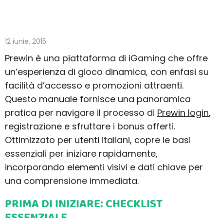
12 iunie, 2015
Prewin è una piattaforma di iGaming che offre
un’esperienza di gioco dinamica, con enfasi su
facilità d’accesso e promozioni attraenti.
Questo manuale fornisce una panoramica
pratica per navigare il processo di
Prewin login
,
registrazione e sfruttare i bonus offerti.
Ottimizzato per utenti italiani, copre le basi
essenziali per iniziare rapidamente,
incorporando elementi visivi e dati chiave per
una comprensione immediata.
PRIMA DI INIZIARE: CHECKLIST
ESSENZIALE