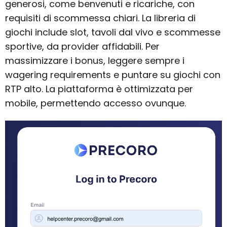
generosi, come benvenuti e ricariche, con
requisiti di scommessa chiari. La libreria di
giochi include slot, tavoli dal vivo e scommesse
sportive, da provider affidabili. Per
massimizzare i bonus, leggere sempre i
wagering requirements e puntare su giochi con
RTP alto. La piattaforma è ottimizzata per
mobile, permettendo accesso ovunque.