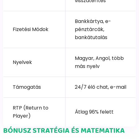
visszatérítés
Bankkártya, e-
Fizetési Módok
pénztárcák,
bankátutalás
Magyar, Angol, több
Nyelvek
más nyelv
Támogatás
24/7 élő chat, e-mail
RTP (Return to
Átlag 96% felett
Player)
BÓNUSZ STRATÉGIA ÉS MATEMATIKA