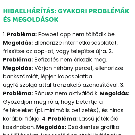
HIBAELHÁRÍTÁS: GYAKORI PROBLÉMÁK
ÉS MEGOLDÁSOK
1.
Probléma:
Powbet app nem töltődik be.
Megoldás:
Ellenőrizze internetkapcsolatot,
frissítse az app-ot, vagy telepítse újra. 2.
Probléma:
Befizetés nem érkezik meg.
Megoldás:
Várjon néhány percet, ellenőrizze
bankszámlát, lépjen kapcsolatba
ügyfélszolgálattal tranzakció azonosítóval. 3.
Probléma:
Bónusz nem aktiválódik.
Megoldás:
Győződjön meg róla, hogy betartja a
feltételeket (pl. minimális befizetés), és nincs
korábbi fiókja. 4.
Probléma:
Lassú játék élő
kaszinóban.
Megoldás:
Csökkentse grafikai