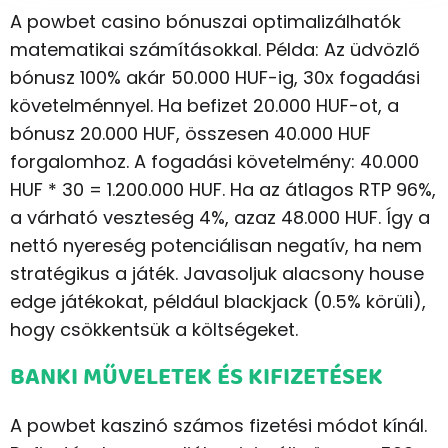
A powbet casino bónuszai optimalizálhatók
matematikai számításokkal. Példa: Az üdvözlő
bónusz 100% akár 50.000 HUF-ig, 30x fogadási
követelménnyel. Ha befizet 20.000 HUF-ot, a
bónusz 20.000 HUF, összesen 40.000 HUF
forgalomhoz. A fogadási követelmény: 40.000
HUF * 30 = 1.200.000 HUF. Ha az átlagos RTP 96%,
a várható veszteség 4%, azaz 48.000 HUF. Így a
nettó nyereség potenciálisan negatív, ha nem
stratégikus a játék. Javasoljuk alacsony house
edge játékokat, például blackjack (0.5% körüli),
hogy csökkentsük a költségeket.
BANKI MŰVELETEK ÉS KIFIZETÉSEK
A powbet kaszinó számos fizetési módot kínál.