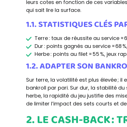
leurs cotes en fonction de ces variables
qui sait lire la surface.
1.1. STATISTIQUES CLÉS P
Terre : taux de réussite au service ≈ 
Dur : points gagnés au service ≈ 68 %
Herbe : points au filet ≈ 55 %, jeux ra
1.2. ADAPTER SON BANKRO
Sur terre, la volatilité est plus élevée 
bankroll par pari. Sur dur, la stabilité
herbe, la rapidité du jeu justifie des mi
de limiter l’impact des sets courts et 
2. LE CASH‑BACK :