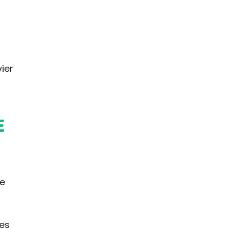
ier
E
le
les