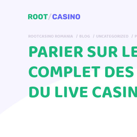
ROOTCASINO ROMANIA
BLOG
UNCATEGORIZED
P
PARIER SUR L
COMPLET DES 
DU LIVE CASI