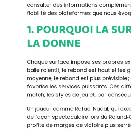
consulter des informations complémentai
fiabilité des plateformes que nous évo
1. POURQUOI LA S
LA DONNE
Chaque surface impose ses propres exige
balle ralentit, le rebond est haut et les 
moyenne, le rebond est plus prévisible ; 
favorise les services puissants. Ces dif
match, les styles de jeu et, par conséq
Un joueur comme Rafael Nadal, qui exce
de façon spectaculaire lors du Roland‑Ga
profite de marges de victoire plus serr