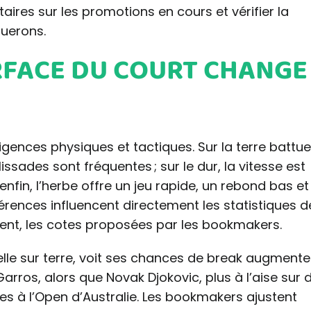
res sur les promotions en cours et vérifier la
querons.
URFACE DU COURT CHANGE
nces physiques et tactiques. Sur la terre battue,
glissades sont fréquentes ; sur le dur, la vitesse est
enfin, l’herbe offre un jeu rapide, un rebond bas et
férences influencent directement les statistiques d
uent, les cotes proposées par les bookmakers.
lle sur terre, voit ses chances de break augmente
rros, alors que Novak Djokovic, plus à l’aise sur d
ées à l’Open d’Australie. Les bookmakers ajustent