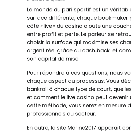
Le monde du pari sportif est un véritabl
surface différente, chaque bookmaker p
côté « live » du casino ajoute une couch
entre profit et perte. Le parieur se re
choisir la surface qui maximise ses ch
argent réel grâce au cash‑back, et comm
son capital de mise.
Pour répondre à ces questions, nous vo
chaque aspect du processus. Vous décou
bankroll à chaque type de court, quelle
et comment le live casino peut devenir u
cette méthode, vous serez en mesure de
professionnels du secteur.
En outre, le site Marine2017 apparaît 