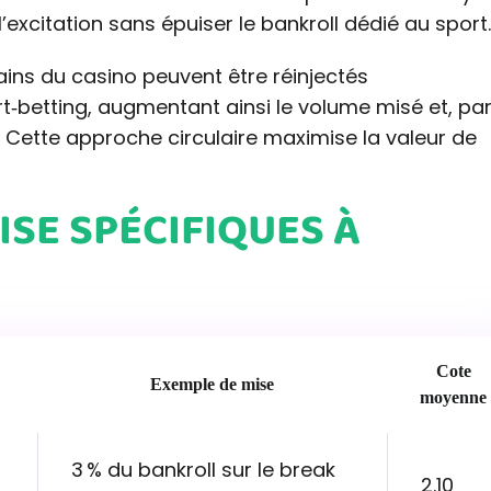
’excitation sans épuiser le bankroll dédié au sport.
gains du casino peuvent être réinjectés
betting, augmentant ainsi le volume misé et, pa
 Cette approche circulaire maximise la valeur de
ISE SPÉCIFIQUES À
Cote
Exemple de mise
moyenne
3 % du bankroll sur le break
2.10