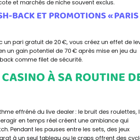
 cote et marchés de niche souvent exclus.
ASH‑BACK ET PROMOTIONS « PARIS
un pari gratuit de 20 €, vous créez un effet de lev
n un gain potentiel de 70 € après mise en jeu du
‑back comme filet de sécurité.
E CASINO À SA ROUTINE D
me effréné du live dealer : le bruit des roulettes, 
’interagir en temps réel créent une ambiance qui
ch. Pendant les pauses entre les sets, des jeux
rat à un seul tableau ou le craps offrent des cyc