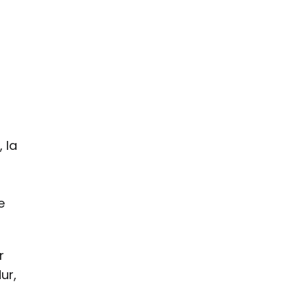
 la
e
r
ur,