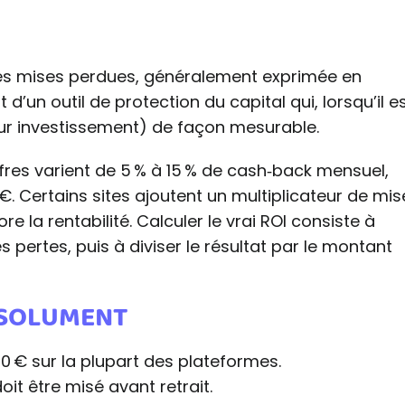
des mises perdues, généralement exprimée en
 d’un outil de protection du capital qui, lorsqu’il e
sur investissement) de façon mesurable.
fres varient de 5 % à 15 % de cash‑back mensuel,
€. Certains sites ajoutent un multiplicateur de mis
re la rentabilité. Calculer le vrai ROI consiste à
 pertes, puis à diviser le résultat par le montant
ABSOLUMENT
0 € sur la plupart des plateformes.
oit être misé avant retrait.