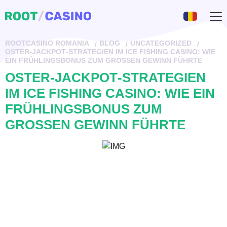
ROOTCASINO ROMANIA
BLOG
UNCATEGORIZED
OSTER‑JACKPOT‑STRATEGIEN IM ICE FISHING CASINO: WIE
EIN FRÜHLINGSBONUS ZUM GROSSEN GEWINN FÜHRTE
OSTER‑JACKPOT‑STRATEGIEN
IM ICE FISHING CASINO: WIE EIN
FRÜHLINGSBONUS ZUM
GROSSEN GEWINN FÜHRTE