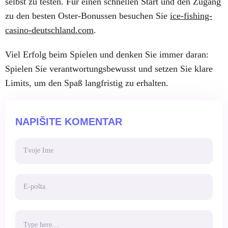
selbst zu testen. Für einen schnellen Start und den Zugang
zu den besten Oster‑Bonussen besuchen Sie
ice-fishing-
casino-deutschland.com
.
Viel Erfolg beim Spielen und denken Sie immer daran:
Spielen Sie verantwortungsbewusst und setzen Sie klare
Limits, um den Spaß langfristig zu erhalten.
NAPIŠITE KOMENTAR