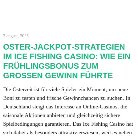
2 august, 2025
OSTER‑JACKPOT‑STRATEGIEN
IM ICE FISHING CASINO: WIE EIN
FRÜHLINGSBONUS ZUM
GROSSEN GEWINN FÜHRTE
Die Osterzeit ist für viele Spieler ein Moment, um neue
Boni zu testen und frische Gewinnchancen zu suchen. In
Deutschland steigt das Interesse an Online‑Casinos, die
saisonale Aktionen anbieten und gleichzeitig sichere
Spielbedingungen garantieren. Das Ice Fishing Casino hat
sich dabei als besonders attraktiv erwiesen, weil es neben