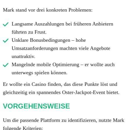
Mark stand vor drei konkreten Problemen:
Langsame Auszahlungen bei früheren Anbietern
führten zu Frust.
Unklare Bonusbedingungen – hohe
Umsatzanforderungen machten viele Angebote
unattraktiv.
Mangelnde mobile Optimierung – er wollte auch
unterwegs spielen können.
Er wollte ein Casino finden, das diese Punkte löst und
gleichzeitig ein spannendes Oster‑Jackpot‑Event bietet.
VORGEHENSWEISE
Um die passende Plattform zu identifizieren, nutzte Mark
folgende Kriterien: