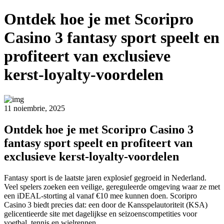
Ontdek hoe je met Scoripro
Casino 3 fantasy sport speelt en
profiteert van exclusieve
kerst‑loyalty‑voordelen
11 noiembrie, 2025
Ontdek hoe je met Scoripro Casino 3
fantasy sport speelt en profiteert van
exclusieve kerst‑loyalty‑voordelen
Fantasy sport is de laatste jaren explosief gegroeid in Nederland.
Veel spelers zoeken een veilige, gereguleerde omgeving waar ze met
een iDEAL‑storting al vanaf €10 mee kunnen doen. Scoripro
Casino 3 biedt precies dat: een door de Kansspelautoriteit (KSA)
gelicentieerde site met dagelijkse en seizoenscompetities voor
voetbal, tennis en wielrennen.