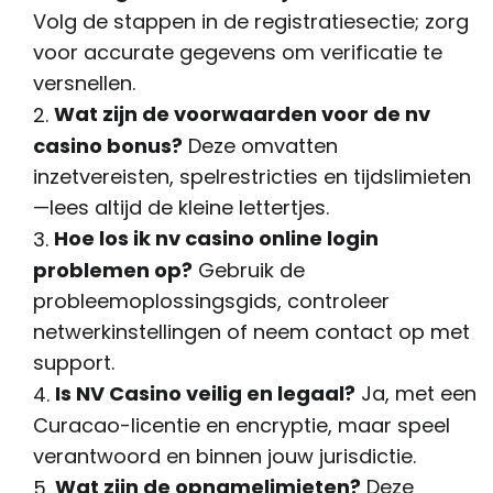
Volg de stappen in de registratiesectie; zorg
voor accurate gegevens om verificatie te
versnellen.
Wat zijn de voorwaarden voor de nv
casino bonus?
Deze omvatten
inzetvereisten, spelrestricties en tijdslimieten
—lees altijd de kleine lettertjes.
Hoe los ik nv casino online login
problemen op?
Gebruik de
probleemoplossingsgids, controleer
netwerkinstellingen of neem contact op met
support.
Is NV Casino veilig en legaal?
Ja, met een
Curacao-licentie en encryptie, maar speel
verantwoord en binnen jouw jurisdictie.
Wat zijn de opnamelimieten?
Deze