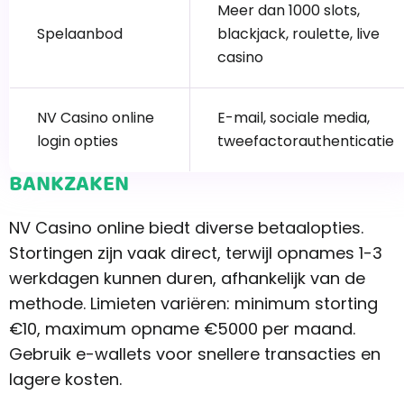
Meer dan 1000 slots,
Spelaanbod
blackjack, roulette, live
casino
NV Casino online
E-mail, sociale media,
login opties
tweefactorauthenticatie
BANKZAKEN
NV Casino online biedt diverse betaalopties.
Stortingen zijn vaak direct, terwijl opnames 1-3
werkdagen kunnen duren, afhankelijk van de
methode. Limieten variëren: minimum storting
€10, maximum opname €5000 per maand.
Gebruik e-wallets voor snellere transacties en
lagere kosten.