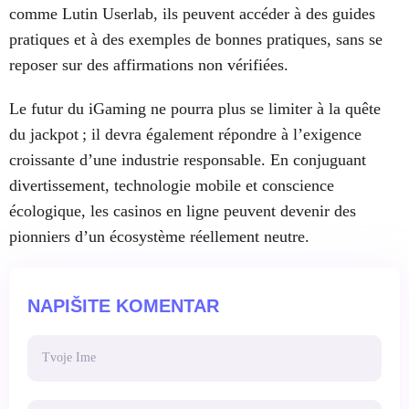
comme Lutin Userlab, ils peuvent accéder à des guides
pratiques et à des exemples de bonnes pratiques, sans se
reposer sur des affirmations non vérifiées.
Le futur du iGaming ne pourra plus se limiter à la quête
du jackpot ; il devra également répondre à l’exigence
croissante d’une industrie responsable. En conjuguant
divertissement, technologie mobile et conscience
écologique, les casinos en ligne peuvent devenir des
pionniers d’un écosystème réellement neutre.
NAPIŠITE KOMENTAR