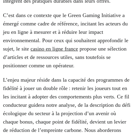
intègrent des pratiques durables dans leurs offres.
C’est dans ce contexte que le Green Gaming Initiative a
émergé comme cadre de référence, incitant les acteurs du
jeu en ligne à mesurer et à réduire leur impact
environnemental. Pour ceux qui souhaitent approfondir le
sujet, le site
casino en ligne france
propose une sélection
d’articles et de ressources utiles, sans toutefois se
positionner comme un opérateur.
L’enjeu majeur réside dans la capacité des programmes de
fidélité à jouer un double rôle : retenir les joueurs tout en
les incitant à adopter des comportements plus verts. Ce fil
conducteur guidera notre analyse, de la description du défi
écologique du secteur à la projection d’un avenir où
chaque bonus, chaque point de fidélité, devient un levier
de réduction de l’empreinte carbone. Nous aborderons