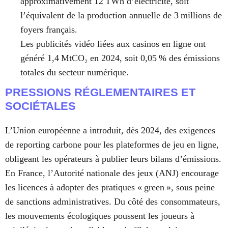
approximativement 12 TWh d’électricité, soit
l’équivalent de la production annuelle de 3 millions de
foyers français.
Les publicités vidéo liées aux casinos en ligne ont
généré 1,4 MtCO₂ en 2024, soit 0,05 % des émissions
totales du secteur numérique.
PRESSIONS RÉGLEMENTAIRES ET
SOCIÉTALES
L’Union européenne a introduit, dès 2024, des exigences
de reporting carbone pour les plateformes de jeu en ligne,
obligeant les opérateurs à publier leurs bilans d’émissions.
En France, l’Autorité nationale des jeux (ANJ) encourage
les licences à adopter des pratiques « green », sous peine
de sanctions administratives. Du côté des consommateurs,
les mouvements écologiques poussent les joueurs à