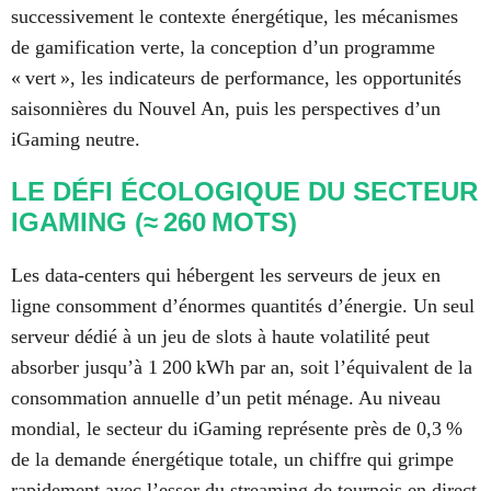
successivement le contexte énergétique, les mécanismes
de gamification verte, la conception d’un programme
« vert », les indicateurs de performance, les opportunités
saisonnières du Nouvel An, puis les perspectives d’un
iGaming neutre.
LE DÉFI ÉCOLOGIQUE DU SECTEUR
IGAMING (≈ 260 MOTS)
Les data‑centers qui hébergent les serveurs de jeux en
ligne consomment d’énormes quantités d’énergie. Un seul
serveur dédié à un jeu de slots à haute volatilité peut
absorber jusqu’à 1 200 kWh par an, soit l’équivalent de la
consommation annuelle d’un petit ménage. Au niveau
mondial, le secteur du iGaming représente près de 0,3 %
de la demande énergétique totale, un chiffre qui grimpe
rapidement avec l’essor du streaming de tournois en direct