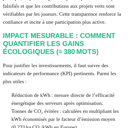
falsifiés et que les contributions aux projets verts sont
vérifiables par les joueurs. Cette transparence renforce la
confiance et incite à une participation plus active.
IMPACT MESURABLE : COMMENT
QUANTIFIER LES GAINS
ÉCOLOGIQUES (≈ 380 MOTS)
Pour justifier les investissements, il faut suivre des
indicateurs de performance (KPI) pertinents. Parmi les
plus utiles :
Réduction de kWh : mesure directe de l’efficacité
énergétique des serveurs après optimisation.
Tonnes de CO₂ évitées : calculées en multipliant les
kWh économisés par le facteur d’émission moyen
(0,233 kg CO₂/kWh en Europe).