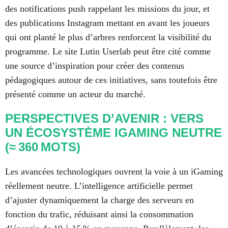
des notifications push rappelant les missions du jour, et
des publications Instagram mettant en avant les joueurs
qui ont planté le plus d’arbres renforcent la visibilité du
programme. Le site Lutin Userlab peut être cité comme
une source d’inspiration pour créer des contenus
pédagogiques autour de ces initiatives, sans toutefois être
présenté comme un acteur du marché.
PERSPECTIVES D’AVENIR : VERS
UN ÉCOSYSTÈME IGAMING NEUTRE
(≈ 360 MOTS)
Les avancées technologiques ouvrent la voie à un iGaming
réellement neutre. L’intelligence artificielle permet
d’ajuster dynamiquement la charge des serveurs en
fonction du trafic, réduisant ainsi la consommation