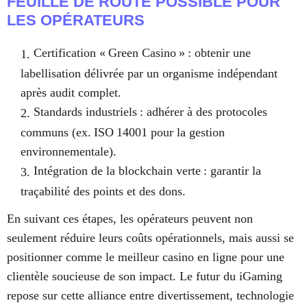
FEUILLE DE ROUTE POSSIBLE POUR
LES OPÉRATEURS
Certification « Green Casino » : obtenir une
labellisation délivrée par un organisme indépendant
après audit complet.
Standards industriels : adhérer à des protocoles
communs (ex. ISO 14001 pour la gestion
environnementale).
Intégration de la blockchain verte : garantir la
traçabilité des points et des dons.
En suivant ces étapes, les opérateurs peuvent non
seulement réduire leurs coûts opérationnels, mais aussi se
positionner comme le meilleur casino en ligne pour une
clientèle soucieuse de son impact. Le futur du iGaming
repose sur cette alliance entre divertissement, technologie