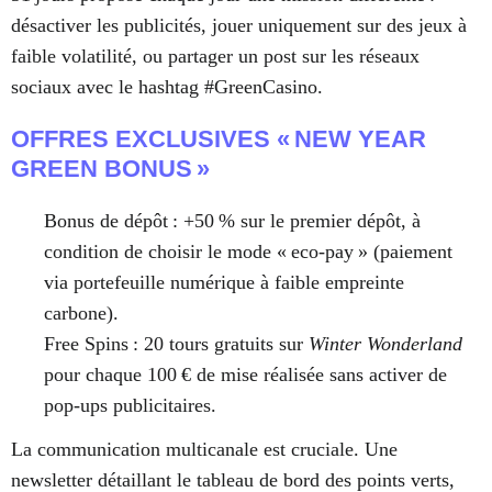
désactiver les publicités, jouer uniquement sur des jeux à
faible volatilité, ou partager un post sur les réseaux
sociaux avec le hashtag #GreenCasino.
OFFRES EXCLUSIVES « NEW YEAR
GREEN BONUS »
Bonus de dépôt : +50 % sur le premier dépôt, à
condition de choisir le mode « eco‑pay » (paiement
via portefeuille numérique à faible empreinte
carbone).
Free Spins : 20 tours gratuits sur
Winter Wonderland
pour chaque 100 € de mise réalisée sans activer de
pop‑ups publicitaires.
La communication multicanale est cruciale. Une
newsletter détaillant le tableau de bord des points verts,