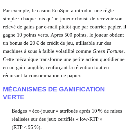
Par exemple, le casino EcoSpin a introduit une règle
simple : chaque fois qu’un joueur choisit de recevoir son
relevé de gains par e‑mail plutôt que par courrier papier, il
gagne 10 points verts. Après 500 points, le joueur obtient
un bonus de 20 € de crédit de jeu, utilisable sur des
machines à sous à faible volatilité comme
Green Fortune
.
Cette mécanique transforme une petite action quotidienne
en un gain tangible, renforçant la rétention tout en
réduisant la consommation de papier.
MÉCANISMES DE GAMIFICATION
VERTE
Badges « éco‑joueur » attribués après 10 % de mises
réalisées sur des jeux certifiés « low‑RTP »
(RTP < 95 %).