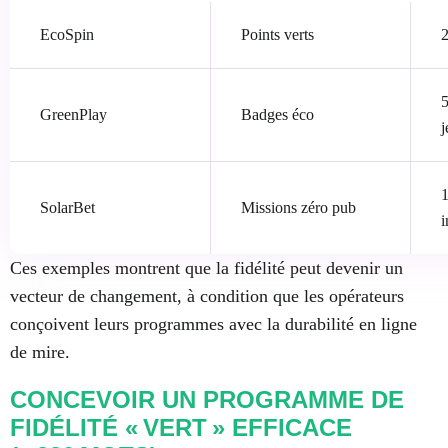
EcoSpin
Points verts
2
5
GreenPlay
Badges éco
1
SolarBet
Missions zéro pub
i
Ces exemples montrent que la fidélité peut devenir un
vecteur de changement, à condition que les opérateurs
conçoivent leurs programmes avec la durabilité en ligne
de mire.
CONCEVOIR UN PROGRAMME DE
FIDÉLITÉ « VERT » EFFICACE