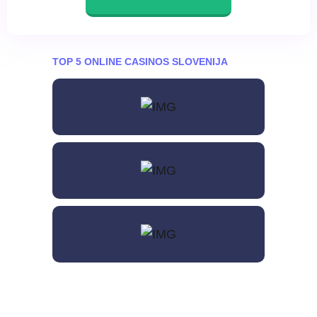
TOP 5 ONLINE CASINOS SLOVENIJA