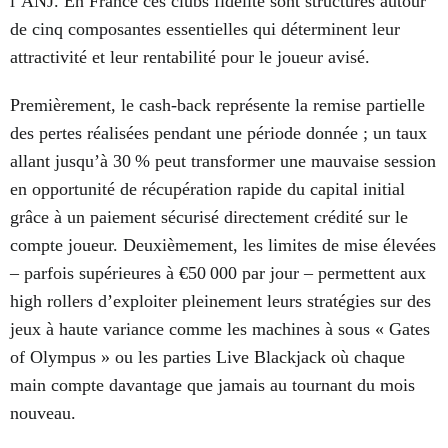
l’ANJ. En France ces clubs fidélité sont structurés autour
de cinq composantes essentielles qui déterminent leur
attractivité et leur rentabilité pour le joueur avisé.
Premièrement, le cash‑back représente la remise partielle
des pertes réalisées pendant une période donnée ; un taux
allant jusqu’à 30 % peut transformer une mauvaise session
en opportunité de récupération rapide du capital initial
grâce à un paiement sécurisé directement crédité sur le
compte joueur. Deuxièmement, les limites de mise élevées
– parfois supérieures à €50 000 par jour – permettent aux
high rollers d’exploiter pleinement leurs stratégies sur des
jeux à haute variance comme les machines à sous « Gates
of Olympus » ou les parties Live Blackjack où chaque
main compte davantage que jamais au tournant du mois
nouveau.