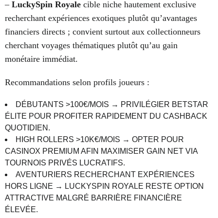
–
LuckySpin Royale
cible niche hautement exclusive
recherchant expériences exotiques plutôt qu’avantages
financiers directs ; convient surtout aux collectionneurs
cherchant voyages thématiques plutôt qu’au gain
monétaire immédiat.
Recommandations selon profils joueurs :
DÉBUTANTS >100€/MOIS → PRIVILÉGIER BETSTAR
ÉLITE POUR PROFITER RAPIDEMENT DU CASHBACK
QUOTIDIEN.
HIGH ROLLERS >10K€/MOIS → OPTER POUR
CASINOX PREMIUM AFIN MAXIMISER GAIN NET VIA
TOURNOIS PRIVÉS LUCRATIFS.
AVENTURIERS RECHERCHANT EXPÉRIENCES
HORS LIGNE → LUCKYSPIN ROYALE RESTE OPTION
ATTRACTIVE MALGRÉ BARRIÈRE FINANCIÈRE
ÉLEVÉE.