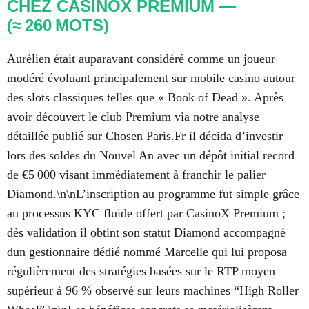
CHEZ CASINOX PREMIUM —
(≈ 260 MOTS)
Aurélien était auparavant considéré comme un joueur
modéré évoluant principalement sur mobile casino autour
des slots classiques telles que « Book of Dead ». Après
avoir découvert le club Premium via notre analyse
détaillée publié sur Chosen Paris.Fr il décida d’investir
lors des soldes du Nouvel An avec un dépôt initial record
de €5 000 visant immédiatement à franchir le palier
Diamond.\n\nL’inscription au programme fut simple grâce
au processus KYC fluide offert par CasinoX Premium ;
dès validation il obtint son statut Diamond accompagné
dun gestionnaire dédié nommé Marcelle qui lui proposa
régulièrement des stratégies basées sur le RTP moyen
supérieur à 96 % observé sur leurs machines “High Roller