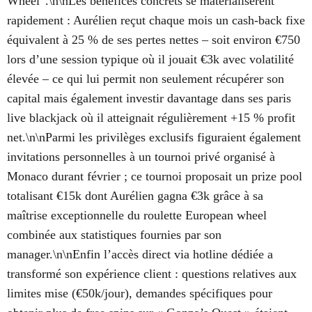
Wheel”.\n\nLes bénéfices concrets se matérialisèrent
rapidement : Aurélien reçut chaque mois un cash‑back fixe
équivalent à 25 % de ses pertes nettes – soit environ €750
lors d’une session typique où il jouait €3k avec volatilité
élevée – ce qui lui permit non seulement récupérer son
capital mais également investir davantage dans ses paris
live blackjack où il atteignait régulièrement +15 % profit
net.\n\nParmi les privilèges exclusifs figuraient également
invitations personnelles à un tournoi privé organisé à
Monaco durant février ; ce tournoi proposait un prize pool
totalisant €15k dont Aurélien gagna €3k grâce à sa
maîtrise exceptionnelle du roulette European wheel
combinée aux statistiques fournies par son
manager.\n\nEnfin l’accès direct via hotline dédiée a
transformé son expérience client : questions relatives aux
limites mise (€50k/jour), demandes spécifiques pour