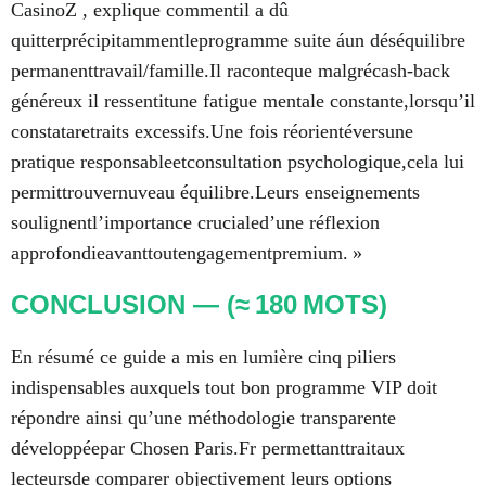
CasinoZ , explique commentil a dû
quitterprécipitammentleprogramme suite áun déséquilibre
permanenttravail/famille.Il raconteque malgrécash-back
généreux il ressentitune fatigue mentale constante,lorsqu’il
constataretraits excessifs.Une fois réorientéversune
pratique responsableetconsultation psychologique,cela lui
permittrouvernuveau équilibre.Leurs enseignements
soulignentl’importance crucialed’une réflexion
approfondieavanttoutengagementpremium. »
CONCLUSION — (≈ 180 MOTS)
En résumé ce guide a mis en lumière cinq piliers
indispensables auxquels tout bon programme VIP doit
répondre ainsi qu’une méthodologie transparente
développéepar Chosen Paris.Fr permettanttraitaux
lecteursde comparer objectivement leurs options