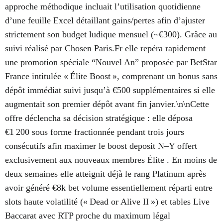
approche méthodique incluait l’utilisation quotidienne
d’une feuille Excel détaillant gains/pertes afin d’ajuster
strictement son budget ludique mensuel (~€300). Grâce au
suivi réalisé par Chosen Paris.Fr elle repéra rapidement
une promotion spéciale “Nouvel An” proposée par BetStar
France intitulée « Élite Boost », comprenant un bonus sans
dépôt immédiat suivi jusqu’à €500 supplémentaires si elle
augmentait son premier dépôt avant fin janvier.\n\nCette
offre déclencha sa décision stratégique : elle déposa
€1 200 sous forme fractionnée pendant trois jours
consécutifs afin maximer le boost deposit N–Y offert
exclusivement aux nouveaux membres Élite . En moins de
deux semaines elle atteignit déjà le rang Platinum après
avoir généré €8k bet volume essentiellement réparti entre
slots haute volatilité (« Dead or Alive II ») et tables Live
Baccarat avec RTP proche du maximum légal