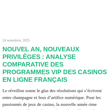
24 noiembrie, 2025
NOUVEL AN, NOUVEAUX
PRIVILÈGES : ANALYSE
COMPARATIVE DES
PROGRAMMES VIP DES CASINOS
EN LIGNE FRANÇAIS
Le réveillon sonne le glas des résolutions qui s’écrivent
entre champagne et feux d’artifice numérique. Pour les
passionnés de jeux de casino, la nouvelle année rime