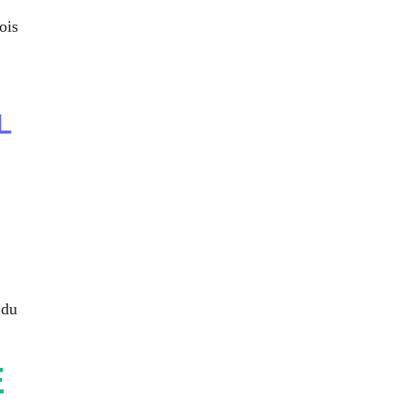
ois
L
 du
E