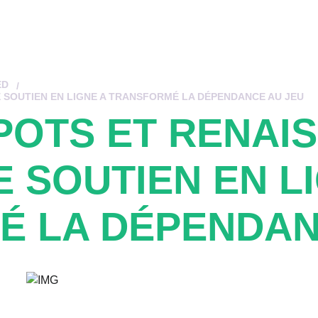
ED
 SOUTIEN EN LIGNE A TRANSFORMÉ LA DÉPENDANCE AU JEU
POTS ET RENAIS
 SOUTIEN EN L
 LA DÉPENDAN