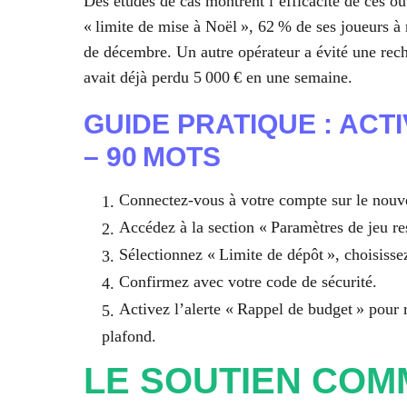
Des études de cas montrent l’efficacité de ces ou
« limite de mise à Noël », 62 % de ses joueurs à
de décembre. Un autre opérateur a évité une rech
avait déjà perdu 5 000 € en une semaine.
GUIDE PRATIQUE : ACTI
– 90 MOTS
Connectez‑vous à votre compte sur le nouve
Accédez à la section « Paramètres de jeu re
Sélectionnez « Limite de dépôt », choisisse
Confirmez avec votre code de sécurité.
Activez l’alerte « Rappel de budget » pour 
plafond.
LE SOUTIEN COM