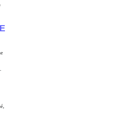
e
NE
ne
.
né,