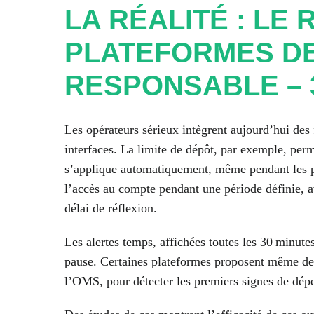
LA RÉALITÉ : LE
PLATEFORMES DE
RESPONSABLE – 
Les opérateurs sérieux intègrent aujourd’hui des 
interfaces. La limite de dépôt, par exemple, per
s’applique automatiquement, même pendant les pr
l’accès au compte pendant une période définie, a
délai de réflexion.
Les alertes temps, affichées toutes les 30 minutes
pause. Certaines plateformes proposent même des 
l’OMS, pour détecter les premiers signes de dép