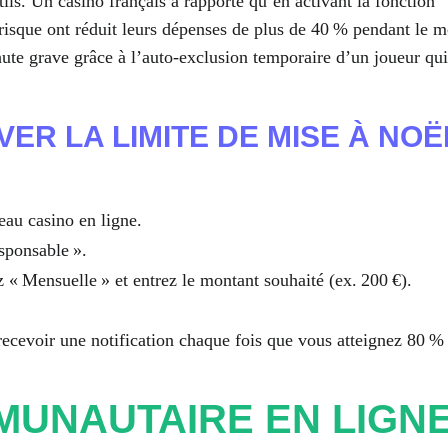
tils. Un casino français a rapporté qu’en activant la fonction
 risque ont réduit leurs dépenses de plus de 40 % pendant le m
ute grave grâce à l’auto‑exclusion temporaire d’un joueur qui
VER LA LIMITE DE MISE À NOË
au casino en ligne.
sponsable ».
z « Mensuelle » et entrez le montant souhaité (ex. 200 €).
recevoir une notification chaque fois que vous atteignez 80 %
MUNAUTAIRE EN LIGN