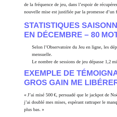
de la fréquence de jeu, dans l’espoir de récupére
nouvelle mise est justifiée par la promesse d’un 
STATISTIQUES SAISONNI
EN DÉCEMBRE – 80 MO
Selon l’Observatoire du Jeu en ligne, les d
mensuelle.
Le nombre de sessions de jeu dépasse 1,2 mi
EXEMPLE DE TÉMOIGNAG
GROS GAIN ME LIBÉRER
« J’ai misé 500 €, persuadé que le jackpot de No
j’ai doublé mes mises, espérant rattraper le manq
plus bas. »