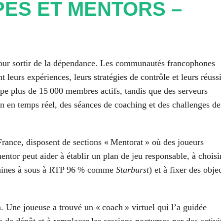
PES ET MENTORS –
pour sortir de la dépendance. Les communautés francophones
 leurs expériences, leurs stratégies de contrôle et leurs réussi
pe plus de 15 000 membres actifs, tandis que des serveurs
n en temps réel, des séances de coaching et des challenges de
rance, disposent de sections « Mentorat » où des joueurs
ntor peut aider à établir un plan de jeu responsable, à choisi
machines à sous à RTP 96 % comme
Starburst
) et à fixer des objec
. Une joueuse a trouvé un « coach » virtuel qui l’a guidée
es de dépôt et à remplacer les sessions nocturnes par des activi