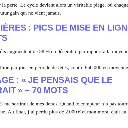
r la perte. Le cycle devient alors un véritable piège, où chaqu
futur gain qui ne vient jamais.
ÈRES : PICS DE MISE EN LIG
TS
épôts augmentent de 38 % en décembre par rapport à la moyen
llion par jour en période de fêtes, contre 850 000 en moyenne
E : « JE PENSAIS QUE LE
AIT » – 70 MOTS
ël me sortirait de mes dettes. Quand le compteur n’a pas tour
ue. Au final, j’ai perdu plus de 2 000 € et mon moral était au