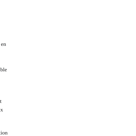
 en
able
t
ux
tion