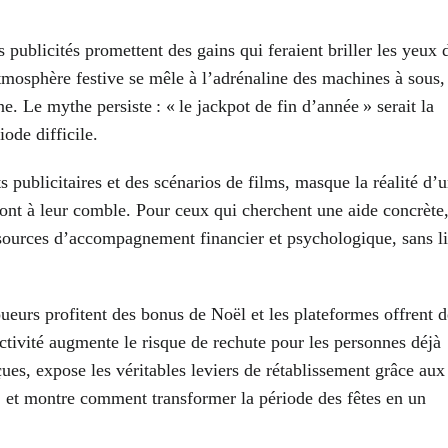
les publicités promettent des gains qui feraient briller les yeux 
tmosphère festive se mêle à l’adrénaline des machines à sous,
ne. Le mythe persiste : « le jackpot de fin d’année » serait la
ode difficile.
 publicitaires et des scénarios de films, masque la réalité d’
ont à leur comble. Pour ceux qui cherchent une aide concrète,
ources d’accompagnement financier et psychologique, sans l
ueurs profitent des bonus de Noël et les plateformes offrent d
activité augmente le risque de rechute pour les personnes déjà
eçues, expose les véritables leviers de rétablissement grâce aux
 et montre comment transformer la période des fêtes en un