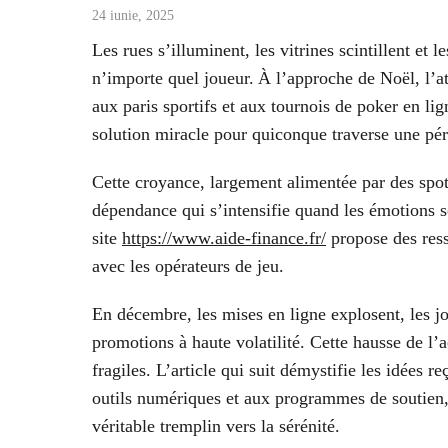
24 iunie, 2025
Les rues s’illuminent, les vitrines scintillent et 
n’importe quel joueur. À l’approche de Noël, l’a
aux paris sportifs et aux tournois de poker en lig
solution miracle pour quiconque traverse une péri
Cette croyance, largement alimentée par des spots
dépendance qui s’intensifie quand les émotions s
site
https://www.aide-finance.fr/
propose des ress
avec les opérateurs de jeu.
En décembre, les mises en ligne explosent, les jo
promotions à haute volatilité. Cette hausse de l’
fragiles. L’article qui suit démystifie les idées r
outils numériques et aux programmes de soutien,
véritable tremplin vers la sérénité.