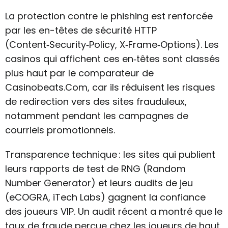
La protection contre le phishing est renforcée
par les en-têtes de sécurité HTTP
(Content‑Security‑Policy, X‑Frame‑Options). Les
casinos qui affichent ces en‑têtes sont classés
plus haut par le comparateur de
Casinobeats.Com, car ils réduisent les risques
de redirection vers des sites frauduleux,
notamment pendant les campagnes de
courriels promotionnels.
Transparence technique : les sites qui publient
leurs rapports de test de RNG (Random
Number Generator) et leurs audits de jeu
(eCOGRA, iTech Labs) gagnent la confiance
des joueurs VIP. Un audit récent a montré que le
taux de fraude perçue chez les joueurs de haut