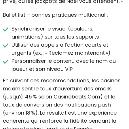
privé, où les jackpots de Noël vous attendent. »
Bullet list – bonnes pratiques multicanal :
Synchroniser le visuel (couleurs,
animations) sur tous les supports
Utiliser des appels à l’action courts et
urgents (ex. : « Réclamez maintenant »)
Personnaliser le contenu avec le nom du
joueur et son niveau VIP
En suivant ces recommandations, les casinos
maximisent le taux d’ouverture des emails
(jusqu’à 45 % selon Casinobeats.Com) et le
taux de conversion des notifications push
(environ 18 %). Le résultat est une expérience
cohérente qui renforce la fidélité pendant la
période la plus lucrative de l’année.