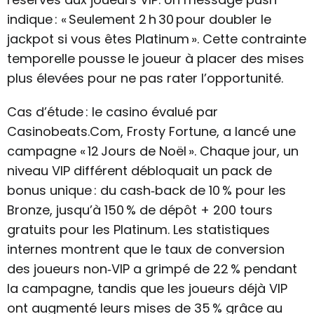
indique : « Seulement 2 h 30 pour doubler le
jackpot si vous êtes Platinum ». Cette contrainte
temporelle pousse le joueur à placer des mises
plus élevées pour ne pas rater l’opportunité.
Cas d’étude : le casino évalué par
Casinobeats.Com, Frosty Fortune, a lancé une
campagne « 12 Jours de Noël ». Chaque jour, un
niveau VIP différent débloquait un pack de
bonus unique : du cash‑back de 10 % pour les
Bronze, jusqu’à 150 % de dépôt + 200 tours
gratuits pour les Platinum. Les statistiques
internes montrent que le taux de conversion
des joueurs non‑VIP a grimpé de 22 % pendant
la campagne, tandis que les joueurs déjà VIP
ont augmenté leurs mises de 35 % grâce au