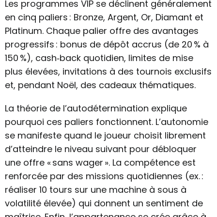
Les programmes VIP se déclinent généralement
en cinq paliers : Bronze, Argent, Or, Diamant et
Platinum. Chaque palier offre des avantages
progressifs : bonus de dépôt accrus (de 20 % à
150 %), cash‑back quotidien, limites de mise
plus élevées, invitations à des tournois exclusifs
et, pendant Noël, des cadeaux thématiques.
La théorie de l’autodétermination explique
pourquoi ces paliers fonctionnent. L’autonomie
se manifeste quand le joueur choisit librement
d’atteindre le niveau suivant pour débloquer
une offre « sans wager ». La compétence est
renforcée par des missions quotidiennes (ex. :
réaliser 10 tours sur une machine à sous à
volatilité élevée) qui donnent un sentiment de
maîtrise. Enfin, l’appartenance se crée grâce à