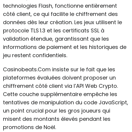
technologies Flash, fonctionne entièrement
côté client, ce qui facilite le chiffrement des
données dès leur création. Les jeux utilisent le
protocole TLS 1.3 et les certificats SSL à
validation étendue, garantissant que les
informations de paiement et les historiques de
jeu restent confidentiels.
Casinobeats.Com insiste sur le fait que les
plateformes évaluées doivent proposer un
chiffrement côté client via l’API Web Crypto.
Cette couche supplémentaire empêche les
tentatives de manipulation du code JavaScript,
un point crucial pour les gros joueurs qui
misent des montants élevés pendant les
promotions de Noël.