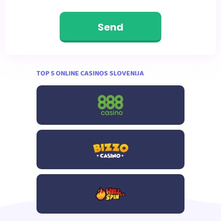
Send
TOP 5 ONLINE CASINOS SLOVENIJA