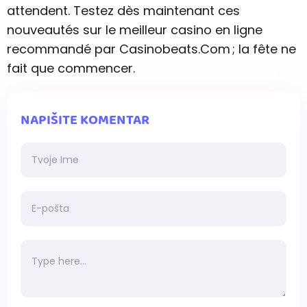
attendent. Testez dès maintenant ces
nouveautés sur le meilleur casino en ligne
recommandé par Casinobeats.Com ; la fête ne
fait que commencer.
NAPIŠITE KOMENTAR