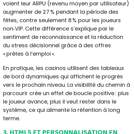
voient leur ARPU (revenu moyen par utilisateur)
augmenter de 27 % pendant la période des
fêtes, contre seulement 8 % pour les joueurs
non‑VIP. Cette différence s’explique par le
sentiment de reconnaissance et la réduction
du stress décisionnel grâce à des offres
« prêtes à l’emploi ».
En pratique, les casinos utilisent des tableaux
de bord dynamiques qui affichent le progrès
vers le prochain niveau. La visibilité du chemin à
parcourir crée un effet de boucle positive : plus
le joueur avance, plus il veut rester dans le
système, ce qui alimente la rétention à long
terme.
3. HTML5 ET PERSONNALISATION EN