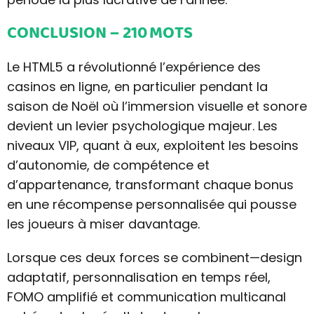
CONCLUSION – 210 MOTS
Le HTML5 a révolutionné l’expérience des
casinos en ligne, en particulier pendant la
saison de Noël où l’immersion visuelle et sonore
devient un levier psychologique majeur. Les
niveaux VIP, quant à eux, exploitent les besoins
d’autonomie, de compétence et
d’appartenance, transformant chaque bonus
en une récompense personnalisée qui pousse
les joueurs à miser davantage.
Lorsque ces deux forces se combinent—design
adaptatif, personnalisation en temps réel,
FOMO amplifié et communication multicanal