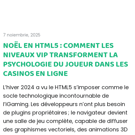
7 noiembrie, 2025
NOËL EN HTML5 : COMMENT LES
NIVEAUX VIP TRANSFORMENT LA
PSYCHOLOGIE DU JOUEUR DANS LES
CASINOS EN LIGNE
L’hiver 2024 a vu le HTML5 s’imposer comme le
socle technologique incontournable de
l’iGaming. Les développeurs n’ont plus besoin
de plugins propriétaires ; le navigateur devient
une salle de jeu complète, capable de diffuser
des graphismes vectoriels, des animations 3D