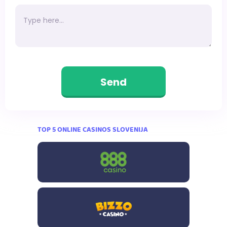
Send
TOP 5 ONLINE CASINOS SLOVENIJA