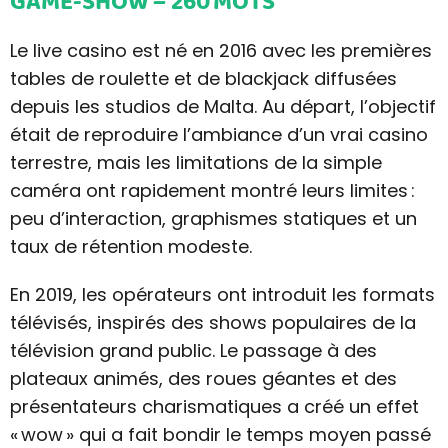
GAME‑SHOW – 260 MOTS
Le live casino est né en 2016 avec les premières
tables de roulette et de blackjack diffusées
depuis les studios de Malta. Au départ, l’objectif
était de reproduire l’ambiance d’un vrai casino
terrestre, mais les limitations de la simple
caméra ont rapidement montré leurs limites :
peu d’interaction, graphismes statiques et un
taux de rétention modeste.
En 2019, les opérateurs ont introduit les formats
télévisés, inspirés des shows populaires de la
télévision grand public. Le passage à des
plateaux animés, des roues géantes et des
présentateurs charismatiques a créé un effet
« wow » qui a fait bondir le temps moyen passé