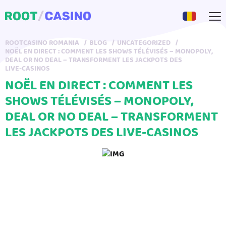
ROOTCASINO ROMANIA
BLOG
UNCATEGORIZED
NOËL EN DIRECT : COMMENT LES SHOWS TÉLÉVISÉS – MONOPOLY,
DEAL OR NO DEAL – TRANSFORMENT LES JACKPOTS DES
LIVE‑CASINOS
NOËL EN DIRECT : COMMENT LES
SHOWS TÉLÉVISÉS – MONOPOLY,
DEAL OR NO DEAL – TRANSFORMENT
LES JACKPOTS DES LIVE‑CASINOS