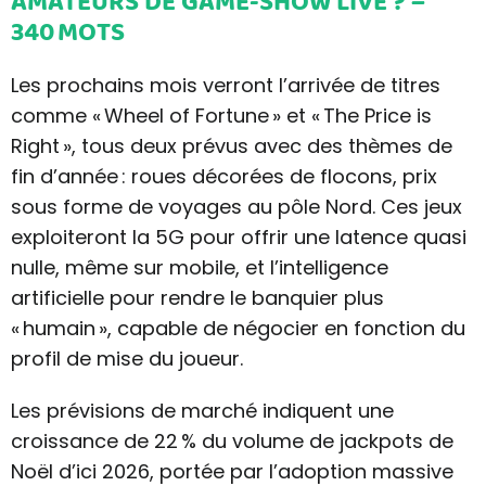
AMATEURS DE GAME‑SHOW LIVE ? –
340 MOTS
Les prochains mois verront l’arrivée de titres
comme « Wheel of Fortune » et « The Price is
Right », tous deux prévus avec des thèmes de
fin d’année : roues décorées de flocons, prix
sous forme de voyages au pôle Nord. Ces jeux
exploiteront la 5G pour offrir une latence quasi
nulle, même sur mobile, et l’intelligence
artificielle pour rendre le banquier plus
« humain », capable de négocier en fonction du
profil de mise du joueur.
Les prévisions de marché indiquent une
croissance de 22 % du volume de jackpots de
Noël d’ici 2026, portée par l’adoption massive