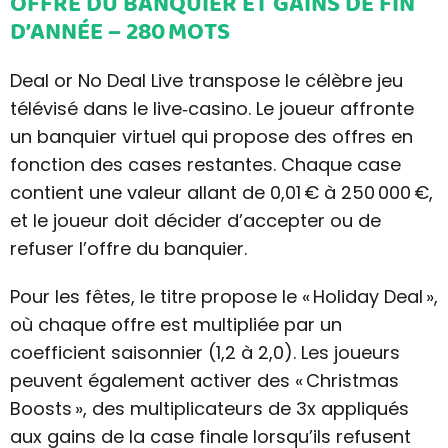
OFFRE DU BANQUIER ET GAINS DE FIN
D’ANNÉE – 280 MOTS
Deal or No Deal Live transpose le célèbre jeu
télévisé dans le live‑casino. Le joueur affronte
un banquier virtuel qui propose des offres en
fonction des cases restantes. Chaque case
contient une valeur allant de 0,01 € à 250 000 €,
et le joueur doit décider d’accepter ou de
refuser l’offre du banquier.
Pour les fêtes, le titre propose le « Holiday Deal »,
où chaque offre est multipliée par un
coefficient saisonnier (1,2 à 2,0). Les joueurs
peuvent également activer des « Christmas
Boosts », des multiplicateurs de 3x appliqués
aux gains de la case finale lorsqu’ils refusent