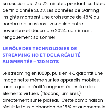
en session de 12 à 22 minutes pendant les fêtes
de fin d’année 2023. Les données de Gaming
Insights montrent une croissance de 48 % du
nombre de sessions live‑casino entre
novembre et décembre 2024, confirmant
l’engouement saisonnier.
LE RÔLE DES TECHNOLOGIES DE
STREAMING HD ET DE LA RÉALITÉ
AUGMENTÉE – 120 MOTS
Le streaming en 1080p, puis en 4K, garantit une
image nette même sur les appareils mobiles,
tandis que la réalité augmentée insère des
éléments virtuels (flocons, lumières)
directement sur le plateau. Cette combinaison
réduit le taux d’abandon de 15 % et augmente le