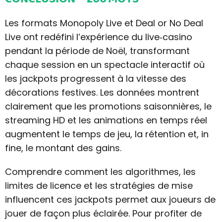
Les formats Monopoly Live et Deal or No Deal
Live ont redéfini l’expérience du live‑casino
pendant la période de Noël, transformant
chaque session en un spectacle interactif où
les jackpots progressent à la vitesse des
décorations festives. Les données montrent
clairement que les promotions saisonnières, le
streaming HD et les animations en temps réel
augmentent le temps de jeu, la rétention et, in
fine, le montant des gains.
Comprendre comment les algorithmes, les
limites de licence et les stratégies de mise
influencent ces jackpots permet aux joueurs de
jouer de façon plus éclairée. Pour profiter de