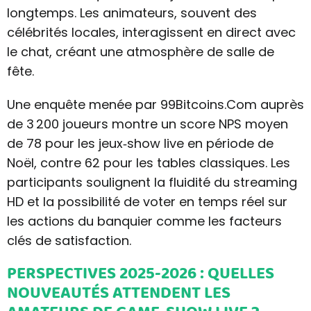
longtemps. Les animateurs, souvent des
célébrités locales, interagissent en direct avec
le chat, créant une atmosphère de salle de
fête.
Une enquête menée par 99Bitcoins.Com auprès
de 3 200 joueurs montre un score NPS moyen
de 78 pour les jeux‑show live en période de
Noël, contre 62 pour les tables classiques. Les
participants soulignent la fluidité du streaming
HD et la possibilité de voter en temps réel sur
les actions du banquier comme les facteurs
clés de satisfaction.
PERSPECTIVES 2025‑2026 : QUELLES
NOUVEAUTÉS ATTENDENT LES