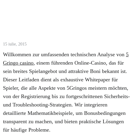
15 iulie, 2015
Willkommen zur umfassenden technischen Analyse von
5
Gringo casino
, einem führenden Online-Casino, das für
sein breites Spielangebot und attraktive Boni bekannt ist.
Dieser Leitfaden dient als exhaustive Whitepaper für
Spieler, die alle Aspekte von 5Gringos meistern möchten,
von der Registrierung bis zu fortgeschrittenen Sicherheits-
und Troubleshooting-Strategien. Wir integrieren
detaillierte Mathematikbeispiele, um Bonusbedingungen
transparent zu machen, und bieten praktische Lösungen
für häufige Probleme.