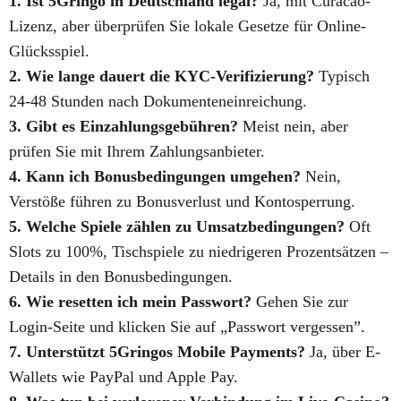
1. Ist 5Gringo in Deutschland legal?
Ja, mit Curacao-
Lizenz, aber überprüfen Sie lokale Gesetze für Online-
Glücksspiel.
2. Wie lange dauert die KYC-Verifizierung?
Typisch
24-48 Stunden nach Dokumenteneinreichung.
3. Gibt es Einzahlungsgebühren?
Meist nein, aber
prüfen Sie mit Ihrem Zahlungsanbieter.
4. Kann ich Bonusbedingungen umgehen?
Nein,
Verstöße führen zu Bonusverlust und Kontosperrung.
5. Welche Spiele zählen zu Umsatzbedingungen?
Oft
Slots zu 100%, Tischspiele zu niedrigeren Prozentsätzen –
Details in den Bonusbedingungen.
6. Wie resetten ich mein Passwort?
Gehen Sie zur
Login-Seite und klicken Sie auf „Passwort vergessen”.
7. Unterstützt 5Gringos Mobile Payments?
Ja, über E-
Wallets wie PayPal und Apple Pay.