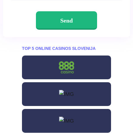
Send
TOP 5 ONLINE CASINOS SLOVENIJA