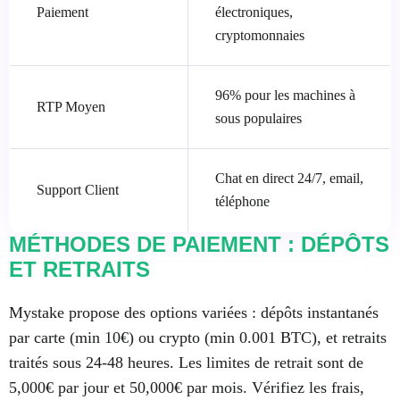
Paiement
électroniques,
cryptomonnaies
96% pour les machines à
RTP Moyen
sous populaires
Chat en direct 24/7, email,
Support Client
téléphone
MÉTHODES DE PAIEMENT : DÉPÔTS
ET RETRAITS
Mystake propose des options variées : dépôts instantanés
par carte (min 10€) ou crypto (min 0.001 BTC), et retraits
traités sous 24-48 heures. Les limites de retrait sont de
5,000€ par jour et 50,000€ par mois. Vérifiez les frais,