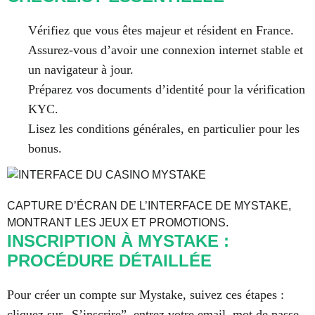
Vérifiez que vous êtes majeur et résident en France.
Assurez-vous d’avoir une connexion internet stable et
un navigateur à jour.
Préparez vos documents d’identité pour la vérification
KYC.
Lisez les conditions générales, en particulier pour les
bonus.
CAPTURE D’ÉCRAN DE L’INTERFACE DE MYSTAKE,
MONTRANT LES JEUX ET PROMOTIONS.
INSCRIPTION À MYSTAKE :
PROCÉDURE DÉTAILLÉE
Pour créer un compte sur Mystake, suivez ces étapes :
cliquez sur „S’inscrire”, entrez votre email, mot de passe,