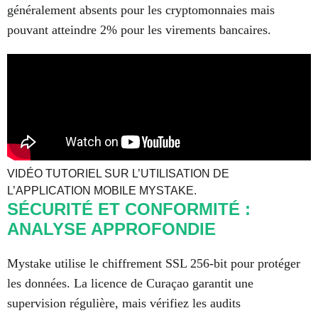
généralement absents pour les cryptomonnaies mais
pouvant atteindre 2% pour les virements bancaires.
VIDÉO TUTORIEL SUR L’UTILISATION DE
L’APPLICATION MOBILE MYSTAKE.
SÉCURITÉ ET CONFORMITÉ :
ANALYSE APPROFONDIE
Mystake utilise le chiffrement SSL 256-bit pour protéger
les données. La licence de Curaçao garantit une
supervision régulière, mais vérifiez les audits