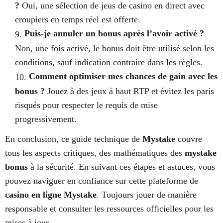
?
Oui, une sélection de jeus de casino en direct avec
croupiers en temps réel est offerte.
Puis-je annuler un bonus après l’avoir activé ?
Non, une fois activé, le bonus doit être utilisé selon les
conditions, sauf indication contraire dans les règles.
Comment optimiser mes chances de gain avec les
bonus ?
Jouez à des jeux à haut RTP et évitez les paris
risqués pour respecter le requis de mise
progressivement.
En conclusion, ce guide technique de
Mystake
couvre
tous les aspects critiques, des mathématiques des
mystake
bonus
à la sécurité. En suivant ces étapes et astuces, vous
pouvez naviguer en confiance sur cette plateforme de
casino en ligne Mystake
. Toujours jouer de manière
responsable et consulter les ressources officielles pour les
mises à jour.