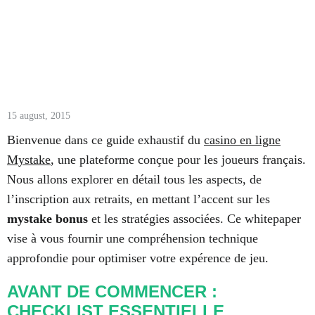
15 august, 2015
Bienvenue dans ce guide exhaustif du
casino en ligne
Mystake
, une plateforme conçue pour les joueurs français.
Nous allons explorer en détail tous les aspects, de
l’inscription aux retraits, en mettant l’accent sur les
mystake bonus
et les stratégies associées. Ce whitepaper
vise à vous fournir une compréhension technique
approfondie pour optimiser votre expérence de jeu.
AVANT DE COMMENCER :
CHECKLIST ESSENTIELLE