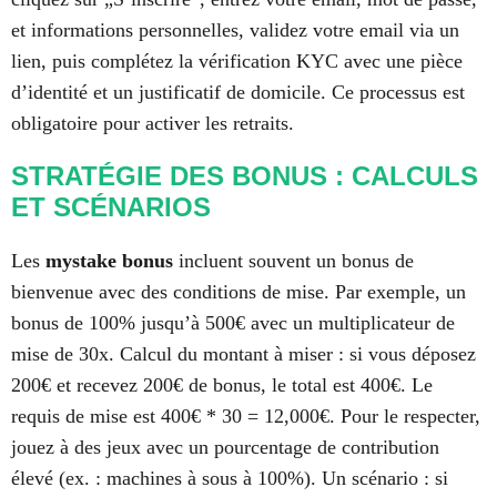
et informations personnelles, validez votre email via un
lien, puis complétez la vérification KYC avec une pièce
d’identité et un justificatif de domicile. Ce processus est
obligatoire pour activer les retraits.
STRATÉGIE DES BONUS : CALCULS
ET SCÉNARIOS
Les
mystake bonus
incluent souvent un bonus de
bienvenue avec des conditions de mise. Par exemple, un
bonus de 100% jusqu’à 500€ avec un multiplicateur de
mise de 30x. Calcul du montant à miser : si vous déposez
200€ et recevez 200€ de bonus, le total est 400€. Le
requis de mise est 400€ * 30 = 12,000€. Pour le respecter,
jouez à des jeux avec un pourcentage de contribution
élevé (ex. : machines à sous à 100%). Un scénario : si