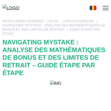
ROOTCASINO ROMANIA
BLOG
UNCATEGORIZED
NAVIGATING MYSTAKE : ANALYSE DES MATHÉMATIQUES DE
BONUS ET DES LIMITES DE RETRAIT – GUIDE ÉTAPE PAR
ÉTAPE
NAVIGATING MYSTAKE :
ANALYSE DES MATHÉMATIQUES
DE BONUS ET DES LIMITES DE
RETRAIT – GUIDE ÉTAPE PAR
ÉTAPE