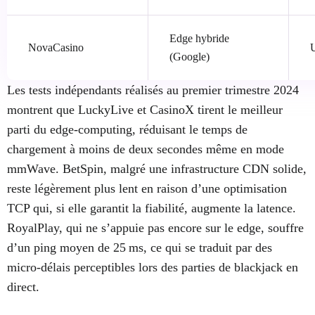
Edge hybride
NovaCasino
(Google)
Les tests indépendants réalisés au premier trimestre 2024
montrent que LuckyLive et CasinoX tirent le meilleur
parti du edge‑computing, réduisant le temps de
chargement à moins de deux secondes même en mode
mmWave. BetSpin, malgré une infrastructure CDN solide,
reste légèrement plus lent en raison d’une optimisation
TCP qui, si elle garantit la fiabilité, augmente la latence.
RoyalPlay, qui ne s’appuie pas encore sur le edge, souffre
d’un ping moyen de 25 ms, ce qui se traduit par des
micro‑délais perceptibles lors des parties de blackjack en
direct.