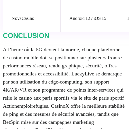
NovaCasino
Android 12 / iOS 15
CONCLUSION
À l’heure où la 5G devient la norme, chaque plateforme
de casino mobile doit se positionner sur plusieurs fronts :
performances réseau, rendu graphique, sécurité, offres
promotionnelles et accessibilité. LuckyLive se démarque
par son utilisation du edge‑computing, son support
4K/AR/VR et son programme de points inter‑services qui
relie le casino aux paris sportifs via le site de paris sportif
Actionemploirefugies. CasinoX offre la meilleure stabilité
de ping et des mesures de sécurité avancées, tandis que
BetSpin mise sur des campagnes marketing