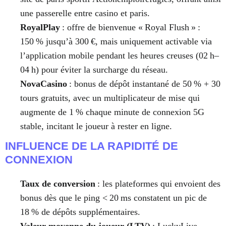
une passerelle entre casino et paris.
RoyalPlay
: offre de bienvenue « Royal Flush » :
150 % jusqu’à 300 €, mais uniquement activable via
l’application mobile pendant les heures creuses (02 h–
04 h) pour éviter la surcharge du réseau.
NovaCasino
: bonus de dépôt instantané de 50 % + 30
tours gratuits, avec un multiplicateur de mise qui
augmente de 1 % chaque minute de connexion 5G
stable, incitant le joueur à rester en ligne.
INFLUENCE DE LA RAPIDITÉ DE
CONNEXION
Taux de conversion
: les plateformes qui envoient des
bonus dès que le ping < 20 ms constatent un pic de
18 % de dépôts supplémentaires.
Valeur moyenne du joueur (LTV)
: LuckyLive,