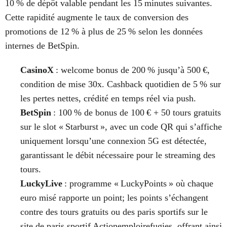
10 % de dépôt valable pendant les 15 minutes suivantes.
Cette rapidité augmente le taux de conversion des
promotions de 12 % à plus de 25 % selon les données
internes de BetSpin.
CasinoX
: welcome bonus de 200 % jusqu’à 500 €,
condition de mise 30x. Cashback quotidien de 5 % sur
les pertes nettes, crédité en temps réel via push.
BetSpin
: 100 % de bonus de 100 € + 50 tours gratuits
sur le slot « Starburst », avec un code QR qui s’affiche
uniquement lorsqu’une connexion 5G est détectée,
garantissant le débit nécessaire pour le streaming des
tours.
LuckyLive
: programme « LuckyPoints » où chaque
euro misé rapporte un point; les points s’échangent
contre des tours gratuits ou des paris sportifs sur le
site de paris sportif Actionemploirefugies, offrant ainsi