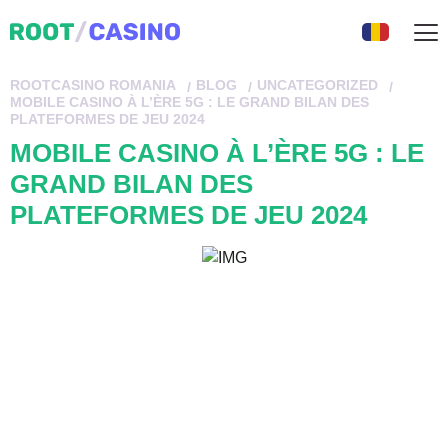
ROOTCASINO ROMANIA
BLOG
UNCATEGORIZED
MOBILE CASINO À L’ÈRE 5G : LE GRAND BILAN DES
PLATEFORMES DE JEU 2024
MOBILE CASINO À L’ÈRE 5G : LE
GRAND BILAN DES
PLATEFORMES DE JEU 2024