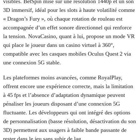
visibles. BetSpin mise sur une résolution 1440p et un son
3D immersif, idéal pour les slots à haute volatilité comme
« Dragon’s Fury », où chaque rotation de rouleau est
accompagnée d’un effet sonore directionnel qui renforce
la tension. NovaCasino, quant à lui, propose un mode VR
qui place le joueur dans un casino virtuel à 360°,
compatible avec les casques mobiles Oculus Quest 2 via
une connexion 5G stable.
Les plateformes moins avancées, comme RoyalPlay,
offrent encore une expérience correcte, mais la limitation
à 45 fps et l’absence d’adaptation dynamique peuvent
pénaliser les joueurs disposant d’une connexion 5G
fluctuante. Les développeurs qui ont intégré des options
de personnalisation (basse résolution, désactivation du son
3D) permettent aux usagers à faible bande passante de
rester dans le jeu sans subir de lag.