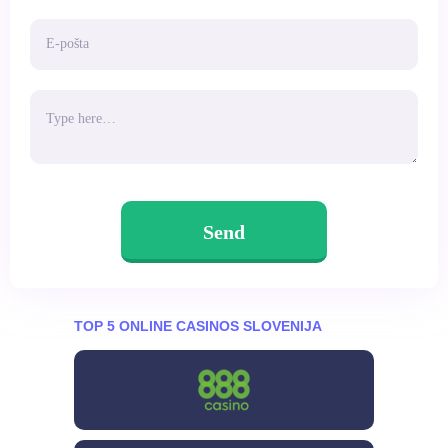
Send
TOP 5 ONLINE CASINOS SLOVENIJA