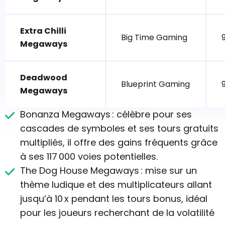
Extra Chilli
Big Time Gaming
Megaways
Deadwood
Blueprint Gaming
9
Megaways
Bonanza Megaways : célèbre pour ses
cascades de symboles et ses tours gratuits
multipliés, il offre des gains fréquents grâce
à ses 117 000 voies potentielles.
The Dog House Megaways : mise sur un
thème ludique et des multiplicateurs allant
jusqu’à 10 x pendant les tours bonus, idéal
pour les joueurs recherchant de la volatilité