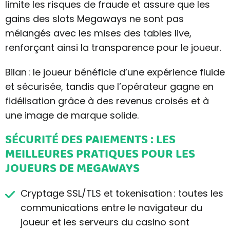
limite les risques de fraude et assure que les
gains des slots Megaways ne sont pas
mélangés avec les mises des tables live,
renforçant ainsi la transparence pour le joueur.
Bilan : le joueur bénéficie d’une expérience fluide
et sécurisée, tandis que l’opérateur gagne en
fidélisation grâce à des revenus croisés et à
une image de marque solide.
SÉCURITÉ DES PAIEMENTS : LES
MEILLEURES PRATIQUES POUR LES
JOUEURS DE MEGAWAYS
Cryptage SSL/TLS et tokenisation : toutes les
communications entre le navigateur du
joueur et les serveurs du casino sont