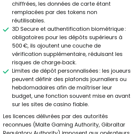
chiffrées, les données de carte étant
remplacées par des tokens non
réutilisables.
3D Secure et authentification biométrique :
obligatoires pour les dépôts supérieurs à
500 €, ils ajoutent une couche de
vérification supplémentaire, réduisant les
risques de charge‑back.
Limites de dépôt personnalisées : les joueurs
peuvent définir des plafonds journaliers ou
hebdomadaires afin de maîtriser leur
budget, une fonction souvent mise en avant
sur les sites de casino fiable.
Les licences délivrées par des autorités
reconnues (Malte Gaming Authority, Gibraltar
Regulatory Authority) imposent aux opérateurs