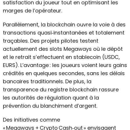
satisfaction du joueur tout en optimisant les
marges de l’opérateur.
Parallèlement, la blockchain ouvre la voie à des
transactions quasi‑instantanées et totalement
traçables. Des projets pilotes testent
actuellement des slots Megaways où le dépôt
et le retrait s’effectuent en stablecoin (USDC,
EURS). L’avantage : les joueurs voient leurs gains
crédités en quelques secondes, sans les délais
bancaires traditionnels. De plus, la
transparence du registre blockchain rassure
les autorités de régulation quant à la
prévention du blanchiment d’argent.
Des initiatives comme
« Megaways + Crypto Cash‑out » envisagent