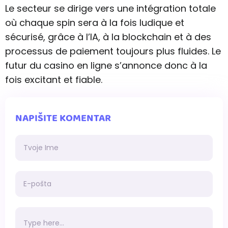
Le secteur se dirige vers une intégration totale
où chaque spin sera à la fois ludique et
sécurisé, grâce à l’IA, à la blockchain et à des
processus de paiement toujours plus fluides. Le
futur du casino en ligne s’annonce donc à la
fois excitant et fiable.
NAPIŠITE KOMENTAR