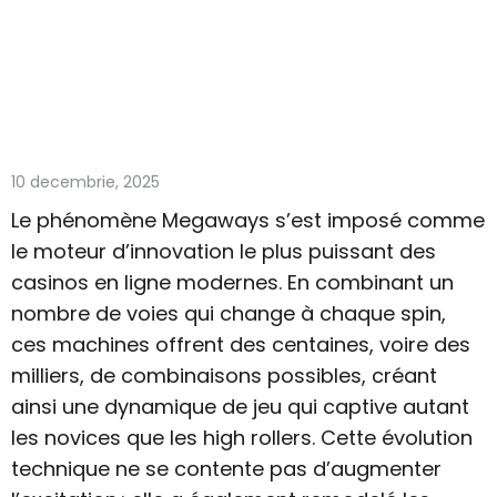
10 decembrie, 2025
Le phénomène Megaways s’est imposé comme
le moteur d’innovation le plus puissant des
casinos en ligne modernes. En combinant un
nombre de voies qui change à chaque spin,
ces machines offrent des centaines, voire des
milliers, de combinaisons possibles, créant
ainsi une dynamique de jeu qui captive autant
les novices que les high rollers. Cette évolution
technique ne se contente pas d’augmenter