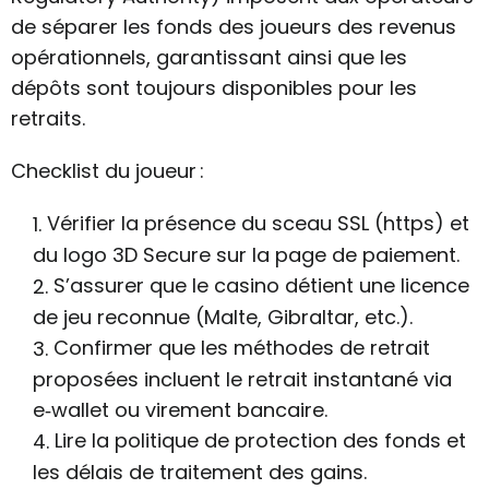
de séparer les fonds des joueurs des revenus
opérationnels, garantissant ainsi que les
dépôts sont toujours disponibles pour les
retraits.
Checklist du joueur :
Vérifier la présence du sceau SSL (https) et
du logo 3D Secure sur la page de paiement.
S’assurer que le casino détient une licence
de jeu reconnue (Malte, Gibraltar, etc.).
Confirmer que les méthodes de retrait
proposées incluent le retrait instantané via
e‑wallet ou virement bancaire.
Lire la politique de protection des fonds et
les délais de traitement des gains.