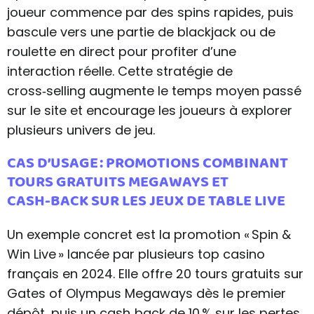
joueur commence par des spins rapides, puis
bascule vers une partie de blackjack ou de
roulette en direct pour profiter d’une
interaction réelle. Cette stratégie de
cross‑selling augmente le temps moyen passé
sur le site et encourage les joueurs à explorer
plusieurs univers de jeu.
CAS D’USAGE : PROMOTIONS COMBINANT
TOURS GRATUITS MEGAWAYS ET
CASH‑BACK SUR LES JEUX DE TABLE LIVE
Un exemple concret est la promotion « Spin &
Win Live » lancée par plusieurs top casino
français en 2024. Elle offre 20 tours gratuits sur
Gates of Olympus Megaways dès le premier
dépôt, puis un cash‑back de 10 % sur les pertes