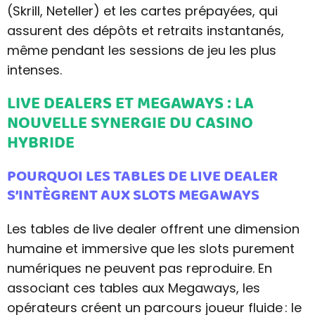
(Skrill, Neteller) et les cartes prépayées, qui
assurent des dépôts et retraits instantanés,
même pendant les sessions de jeu les plus
intenses.
LIVE DEALERS ET MEGAWAYS : LA
NOUVELLE SYNERGIE DU CASINO
HYBRIDE
POURQUOI LES TABLES DE LIVE DEALER
S’INTÈGRENT AUX SLOTS MEGAWAYS
Les tables de live dealer offrent une dimension
humaine et immersive que les slots purement
numériques ne peuvent pas reproduire. En
associant ces tables aux Megaways, les
opérateurs créent un parcours joueur fluide : le