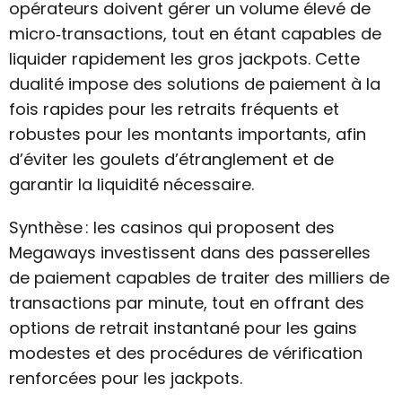
opérateurs doivent gérer un volume élevé de
micro‑transactions, tout en étant capables de
liquider rapidement les gros jackpots. Cette
dualité impose des solutions de paiement à la
fois rapides pour les retraits fréquents et
robustes pour les montants importants, afin
d’éviter les goulets d’étranglement et de
garantir la liquidité nécessaire.
Synthèse : les casinos qui proposent des
Megaways investissent dans des passerelles
de paiement capables de traiter des milliers de
transactions par minute, tout en offrant des
options de retrait instantané pour les gains
modestes et des procédures de vérification
renforcées pour les jackpots.