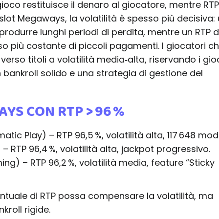
gioco restituisce il denaro al giocatore, mentre RTP
slot Megaways, la volatilità è spesso più decisiva:
produrre lunghi periodi di perdita, mentre un RTP d
so più costante di piccoli pagamenti. I giocatori c
erso titoli a volatilità media‑alta, riservando i gio
 bankroll solido e una strategia di gestione del
AYS CON RTP > 96 %
 Play) – RTP 96,5 %, volatilità alta, 117 648 modi
 RTP 96,4 %, volatilità alta, jackpot progressivo.
g) – RTP 96,2 %, volatilità media, feature “Sticky
entuale di RTP possa compensare la volatilità, ma
kroll rigide.