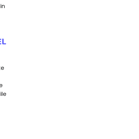
in
EL
te
e
ile