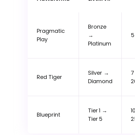
Bronze
Pragmatic
→
5
Play
Platinum
Silver →
7
Red Tiger
Diamond
2
Tier 1 →
1
Blueprint
Tier 5
2