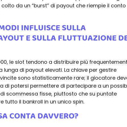
colto da un “burst” di payout che riempie il conto 
 MODI INFLUISCE SULLA
PAYOUT E SULLA FLUTTUAZIONE D
00, le slot tendono a distribuire più frequentemen
unga di payout elevati. La chiave per gestire
vincite sono statisticamente rare; il giocatore dev
ma di potersi permettere di partecipare a un possib
à di scommessa fisse, piuttosto che su puntate
e tutto il bankroll in un unico spin.
COSA CONTA DAVVERO?