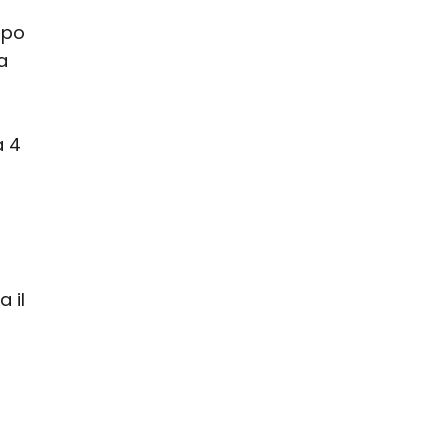
ppo
a
a 4
o
 il