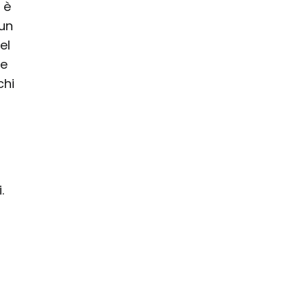
 è
 un
el
he
chi
.