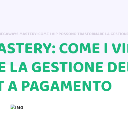
EGAWAYS MASTERY: COME I VIP POSSONO TRASFORMARE LA GESTIONE 
STERY: COME I V
LA GESTIONE DEL
OT A PAGAMENTO