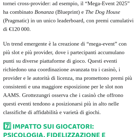
tornei cross‑provider: ad esempio, il “Mega‑Event 2025”
ha combinato
Bonanza
(Blueprint) e
The Dog House
(Pragmatic) in un unico leaderboard, con premi cumulativi
di €120 000.
Un trend emergente è la creazione di “mega‑event” con
più slot e più provider, dove i partecipanti accumulano
punti su diverse piattaforme di gioco. Questi eventi
richiedono una coordinazione avanzata tra i casinò, i
provider e le autorità di licenza, ma promettono premi più
consistenti e una maggiore esposizione per le slot non
AAMS. Grottezungri osserva che i casinò che offrono
questi eventi tendono a posizionarsi più in alto nelle
classifiche di affidabilità e varietà di giochi.
7️⃣ IMPATTO SUI GIOCATORI:
PSICOLOGIA, FIDELIZZAZIONE E