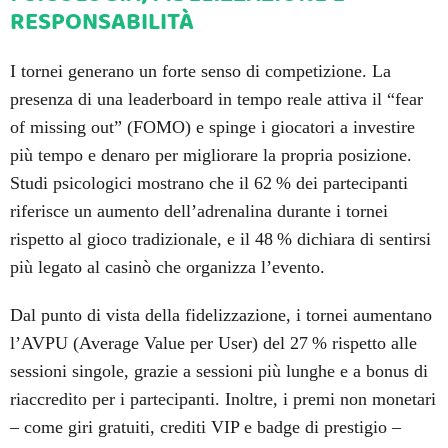
RESPONSABILITÀ
I tornei generano un forte senso di competizione. La
presenza di una leaderboard in tempo reale attiva il “fear
of missing out” (FOMO) e spinge i giocatori a investire
più tempo e denaro per migliorare la propria posizione.
Studi psicologici mostrano che il 62 % dei partecipanti
riferisce un aumento dell’adrenalina durante i tornei
rispetto al gioco tradizionale, e il 48 % dichiara di sentirsi
più legato al casinò che organizza l’evento.
Dal punto di vista della fidelizzazione, i tornei aumentano
l’AVPU (Average Value per User) del 27 % rispetto alle
sessioni singole, grazie a sessioni più lunghe e a bonus di
riaccredito per i partecipanti. Inoltre, i premi non monetari
– come giri gratuiti, crediti VIP e badge di prestigio –