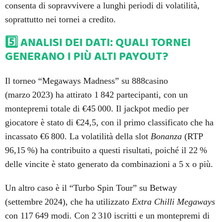
consenta di sopravvivere a lunghi periodi di volatilità,
soprattutto nei tornei a credito.
5️⃣ ANALISI DEI DATI: QUALI TORNEI
GENERANO I PIÙ ALTI PAYOUT?
Il torneo “Megaways Madness” su 888casino
(marzo 2023) ha attirato 1 842 partecipanti, con un
montepremi totale di €45 000. Il jackpot medio per
giocatore è stato di €24,5, con il primo classificato che ha
incassato €6 800. La volatilità della slot
Bonanza
(RTP
96,15 %) ha contribuito a questi risultati, poiché il 22 %
delle vincite è stato generato da combinazioni a 5 x o più.
Un altro caso è il “Turbo Spin Tour” su Betway
(settembre 2024), che ha utilizzato
Extra Chilli Megaways
con 117 649 modi. Con 2 310 iscritti e un montepremi di