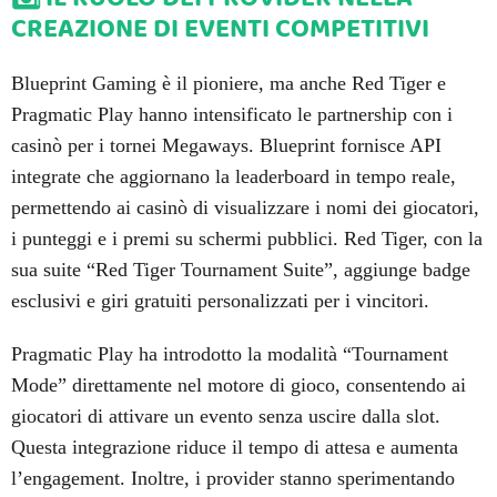
CREAZIONE DI EVENTI COMPETITIVI
Blueprint Gaming è il pioniere, ma anche Red Tiger e
Pragmatic Play hanno intensificato le partnership con i
casinò per i tornei Megaways. Blueprint fornisce API
integrate che aggiornano la leaderboard in tempo reale,
permettendo ai casinò di visualizzare i nomi dei giocatori,
i punteggi e i premi su schermi pubblici. Red Tiger, con la
sua suite “Red Tiger Tournament Suite”, aggiunge badge
esclusivi e giri gratuiti personalizzati per i vincitori.
Pragmatic Play ha introdotto la modalità “Tournament
Mode” direttamente nel motore di gioco, consentendo ai
giocatori di attivare un evento senza uscire dalla slot.
Questa integrazione riduce il tempo di attesa e aumenta
l’engagement. Inoltre, i provider stanno sperimentando