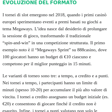
EVOLUZIONE DEL FORMATO
I tornei di slot emergono nel 2018, quando i primi casinò
europei sperimentano eventi a premi basati su giochi a
tema Megaways. L’idea nasce dal desiderio di prolungare
la sessione di gioco, trasformando il tradizionale
“spin‑and‑win” in una competizione strutturata. Il primo
esempio noto è il “Megaways Sprint” su 888casino, dove
100 giocatori hanno un budget di €10 ciascuno e
competono per il miglior punteggio in 15 minuti.
Le varianti di torneo sono tre: a tempo, a credito e a punti.
Nei tornei a tempo, i partecipanti hanno un limite di
minuti (spesso 10‑20) per accumulare il più alto valore di
vincita. I tornei a credito assegnano un budget iniziale (es.
€20) e consentono di giocare finché il credito non è
esaurito. Infine, i tornei a punti valutano non solo le