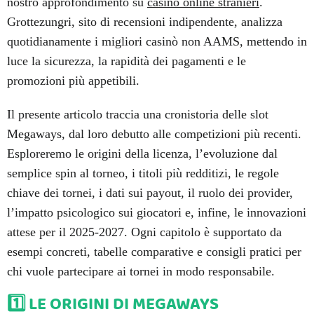
nostro approfondimento su
casino online stranieri
.
Grottezungri, sito di recensioni indipendente, analizza
quotidianamente i migliori casinò non AAMS, mettendo in
luce la sicurezza, la rapidità dei pagamenti e le
promozioni più appetibili.
Il presente articolo traccia una cronistoria delle slot
Megaways, dal loro debutto alle competizioni più recenti.
Esploreremo le origini della licenza, l’evoluzione dal
semplice spin al torneo, i titoli più redditizi, le regole
chiave dei tornei, i dati sui payout, il ruolo dei provider,
l’impatto psicologico sui giocatori e, infine, le innovazioni
attese per il 2025‑2027. Ogni capitolo è supportato da
esempi concreti, tabelle comparative e consigli pratici per
chi vuole partecipare ai tornei in modo responsabile.
1️⃣ LE ORIGINI DI MEGAWAYS