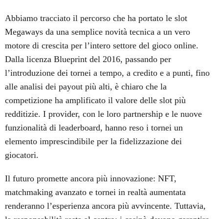
Abbiamo tracciato il percorso che ha portato le slot
Megaways da una semplice novità tecnica a un vero
motore di crescita per l’intero settore del gioco online.
Dalla licenza Blueprint del 2016, passando per
l’introduzione dei tornei a tempo, a credito e a punti, fino
alle analisi dei payout più alti, è chiaro che la
competizione ha amplificato il valore delle slot più
redditizie. I provider, con le loro partnership e le nuove
funzionalità di leaderboard, hanno reso i tornei un
elemento imprescindibile per la fidelizzazione dei
giocatori.
Il futuro promette ancora più innovazione: NFT,
matchmaking avanzato e tornei in realtà aumentata
renderanno l’esperienza ancora più avvincente. Tuttavia,