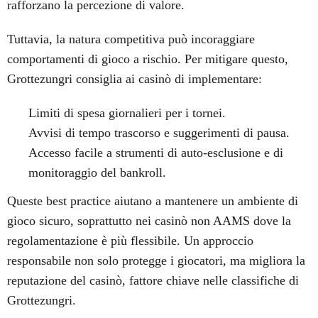
rafforzano la percezione di valore.
Tuttavia, la natura competitiva può incoraggiare
comportamenti di gioco a rischio. Per mitigare questo,
Grottezungri consiglia ai casinò di implementare:
Limiti di spesa giornalieri per i tornei.
Avvisi di tempo trascorso e suggerimenti di pausa.
Accesso facile a strumenti di auto‑esclusione e di
monitoraggio del bankroll.
Queste best practice aiutano a mantenere un ambiente di
gioco sicuro, soprattutto nei casinò non AAMS dove la
regolamentazione è più flessibile. Un approccio
responsabile non solo protegge i giocatori, ma migliora la
reputazione del casinò, fattore chiave nelle classifiche di
Grottezungri.