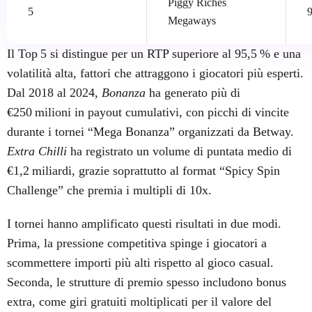
Piggy Riches
5
Megaways
Il Top 5 si distingue per un RTP superiore al 95,5 % e una
volatilità alta, fattori che attraggono i giocatori più esperti.
Dal 2018 al 2024,
Bonanza
ha generato più di
€250 milioni in payout cumulativi, con picchi di vincite
durante i tornei “Mega Bonanza” organizzati da Betway.
Extra Chilli
ha registrato un volume di puntata medio di
€1,2 miliardi, grazie soprattutto al format “Spicy Spin
Challenge” che premia i multipli di 10x.
I tornei hanno amplificato questi risultati in due modi.
Prima, la pressione competitiva spinge i giocatori a
scommettere importi più alti rispetto al gioco casual.
Seconda, le strutture di premio spesso includono bonus
extra, come giri gratuiti moltiplicati per il valore del