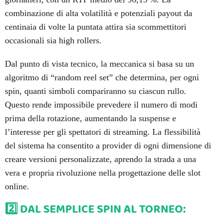
combinazione di alta volatilità e potenziali payout da
centinaia di volte la puntata attira sia scommettitori
occasionali sia high rollers.
Dal punto di vista tecnico, la meccanica si basa su un
algoritmo di “random reel set” che determina, per ogni
spin, quanti simboli compariranno su ciascun rullo.
Questo rende impossibile prevedere il numero di modi
prima della rotazione, aumentando la suspense e
l’interesse per gli spettatori di streaming. La flessibilità
del sistema ha consentito a provider di ogni dimensione di
creare versioni personalizzate, aprendo la strada a una
vera e propria rivoluzione nella progettazione delle slot
online.
2️⃣ DAL SEMPLICE SPIN AL TORNEO: