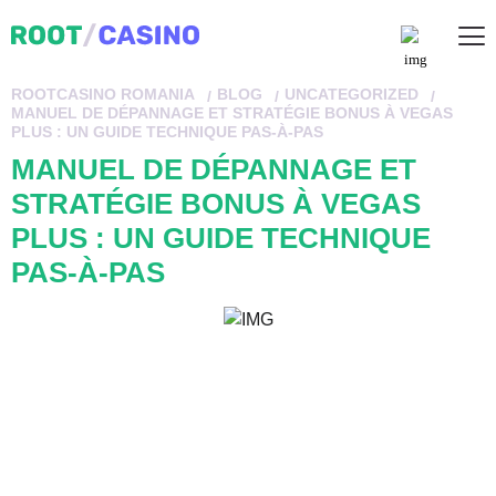
ROOTCASINO ROMANIA
BLOG
UNCATEGORIZED
MANUEL DE DÉPANNAGE ET STRATÉGIE BONUS À VEGAS
PLUS : UN GUIDE TECHNIQUE PAS-À-PAS
MANUEL DE DÉPANNAGE ET
STRATÉGIE BONUS À VEGAS
PLUS : UN GUIDE TECHNIQUE
PAS-À-PAS