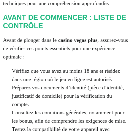
techniques pour une compréhension approfondie.
AVANT DE COMMENCER : LISTE DE
CONTRÔLE
Avant de plonger dans le
casino vegas plus
, assurez-vous
de vérifier ces points essentiels pour une expérience
optimale :
Vérifiez que vous avez au moins 18 ans et résidez
dans une région où le jeu en ligne est autorisé.
Préparez vos documents d’identité (pièce d’identité,
justificatif de domicile) pour la vérification du
compte.
Consultez les conditions générales, notamment pour
les bonus, afin de comprendre les exigences de mise.
Testez la compatibilité de votre appareil avec