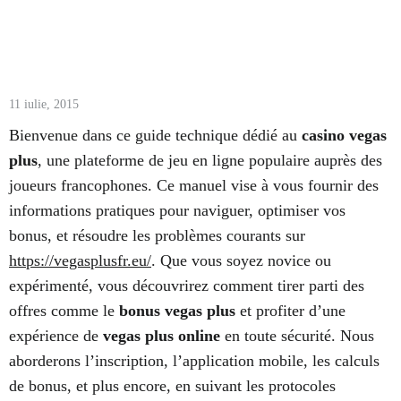
11 iulie, 2015
Bienvenue dans ce guide technique dédié au
casino vegas
plus
, une plateforme de jeu en ligne populaire auprès des
joueurs francophones. Ce manuel vise à vous fournir des
informations pratiques pour naviguer, optimiser vos
bonus, et résoudre les problèmes courants sur
https://vegasplusfr.eu/
. Que vous soyez novice ou
expérimenté, vous découvrirez comment tirer parti des
offres comme le
bonus vegas plus
et profiter d’une
expérience de
vegas plus online
en toute sécurité. Nous
aborderons l’inscription, l’application mobile, les calculs
de bonus, et plus encore, en suivant les protocoles