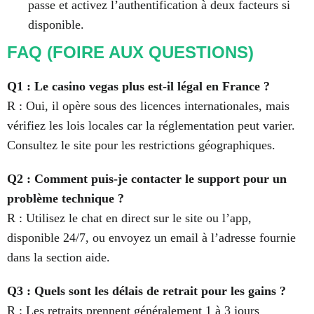
passe et activez l’authentification à deux facteurs si
disponible.
FAQ (FOIRE AUX QUESTIONS)
Q1 : Le casino vegas plus est-il légal en France ?
R : Oui, il opère sous des licences internationales, mais
vérifiez les lois locales car la réglementation peut varier.
Consultez le site pour les restrictions géographiques.
Q2 : Comment puis-je contacter le support pour un
problème technique ?
R : Utilisez le chat en direct sur le site ou l’app,
disponible 24/7, ou envoyez un email à l’adresse fournie
dans la section aide.
Q3 : Quels sont les délais de retrait pour les gains ?
R : Les retraits prennent généralement 1 à 3 jours