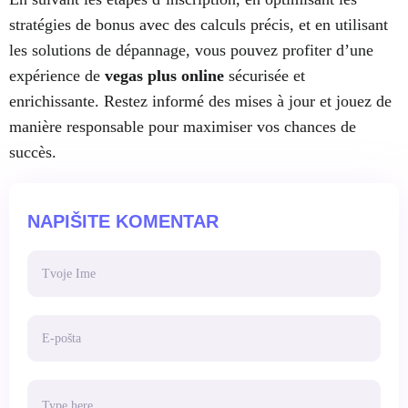
stratégies de bonus avec des calculs précis, et en utilisant
les solutions de dépannage, vous pouvez profiter d’une
expérience de
vegas plus online
sécurisée et
enrichissante. Restez informé des mises à jour et jouez de
manière responsable pour maximiser vos chances de
succès.
NAPIŠITE KOMENTAR