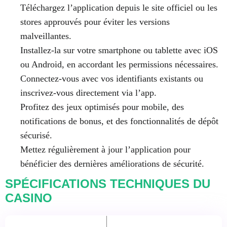
Téléchargez l’application depuis le site officiel ou les
stores approuvés pour éviter les versions
malveillantes.
Installez-la sur votre smartphone ou tablette avec iOS
ou Android, en accordant les permissions nécessaires.
Connectez-vous avec vos identifiants existants ou
inscrivez-vous directement via l’app.
Profitez des jeux optimisés pour mobile, des
notifications de bonus, et des fonctionnalités de dépôt
sécurisé.
Mettez régulièrement à jour l’application pour
bénéficier des dernières améliorations de sécurité.
SPÉCIFICATIONS TECHNIQUES DU
CASINO