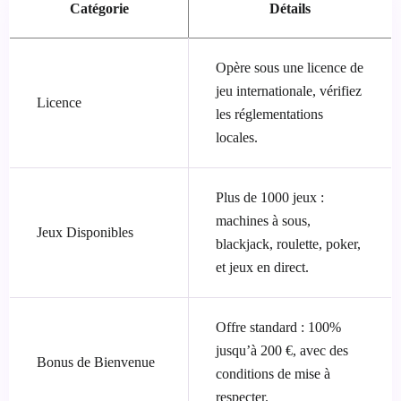
Catégorie
Détails
Opère sous une licence de
jeu internationale, vérifiez
Licence
les réglementations
locales.
Plus de 1000 jeux :
machines à sous,
Jeux Disponibles
blackjack, roulette, poker,
et jeux en direct.
Offre standard : 100%
jusqu’à 200 €, avec des
Bonus de Bienvenue
conditions de mise à
respecter.