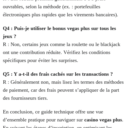
ouvrables, selon la méthode (ex. : portefeuilles
électroniques plus rapides que les virements bancaires).
Q4 : Puis-je utiliser le bonus vegas plus sur tous les
jeux ?
R : Non, certains jeux comme la roulette ou le blackjack
ont une contribution réduite. Vérifiez les conditions
spécifiques pour éviter les surprises.
Q5 : Y a-t-il des frais cachés sur les transactions ?
R : Généralement non, mais lisez les termes des méthodes
de paiement, car des frais peuvent s’appliquer de la part
des fournisseurs tiers.
En conclusion, ce guide technique offre une vue
d’ensemble pratique pour naviguer sur
casino vegas plus
.
En suivant les étapes d’inscription, en optimisant les