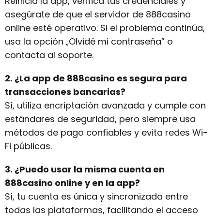
Reinicia la app, verifica tus credenciales y
asegúrate de que el servidor de 888casino
online esté operativo. Si el problema continúa,
usa la opción „Olvidé mi contraseña” o
contacta al soporte.
2. ¿La app de 888casino es segura para
transacciones bancarias?
Sí, utiliza encriptación avanzada y cumple con
estándares de seguridad, pero siempre usa
métodos de pago confiables y evita redes Wi-
Fi públicas.
3. ¿Puedo usar la misma cuenta en
888casino online y en la app?
Sí, tu cuenta es única y sincronizada entre
todas las plataformas, facilitando el acceso