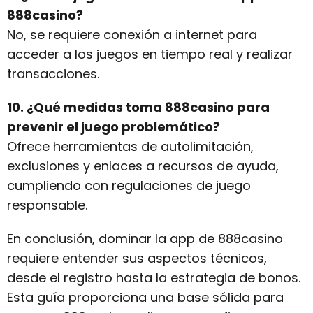
888casino?
No, se requiere conexión a internet para
acceder a los juegos en tiempo real y realizar
transacciones.
10. ¿Qué medidas toma 888casino para
prevenir el juego problemático?
Ofrece herramientas de autolimitación,
exclusiones y enlaces a recursos de ayuda,
cumpliendo con regulaciones de juego
responsable.
En conclusión, dominar la app de 888casino
requiere entender sus aspectos técnicos,
desde el registro hasta la estrategia de bonos.
Esta guía proporciona una base sólida para