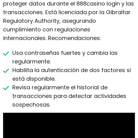
proteger datos durante el 888casino login y las
transacciones. Está licenciada por la Gibraltar
Regulatory Authority, asegurando
cumplimiento con regulaciones
internacionales. Recomendaciones:
Usa contraseñas fuertes y cambia las
regularmente.
Habilita la autenticación de dos factores si
está disponible.
Revisa regularmente el historial de
transacciones para detectar actividades
sospechosas.