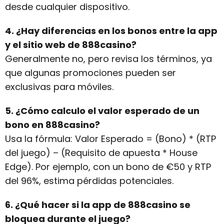
desde cualquier dispositivo.
4. ¿Hay diferencias en los bonos entre la app
y el sitio web de 888casino?
Generalmente no, pero revisa los términos, ya
que algunas promociones pueden ser
exclusivas para móviles.
5. ¿Cómo calculo el valor esperado de un
bono en 888casino?
Usa la fórmula: Valor Esperado = (Bono) * (RTP
del juego) – (Requisito de apuesta * House
Edge). Por ejemplo, con un bono de €50 y RTP
del 96%, estima pérdidas potenciales.
6. ¿Qué hacer si la app de 888casino se
bloquea durante el juego?