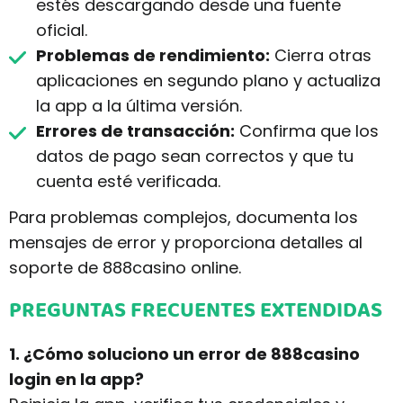
estés descargando desde una fuente
oficial.
Problemas de rendimiento:
Cierra otras
aplicaciones en segundo plano y actualiza
la app a la última versión.
Errores de transacción:
Confirma que los
datos de pago sean correctos y que tu
cuenta esté verificada.
Para problemas complejos, documenta los
mensajes de error y proporciona detalles al
soporte de 888casino online.
PREGUNTAS FRECUENTES EXTENDIDAS
1. ¿Cómo soluciono un error de 888casino
login en la app?