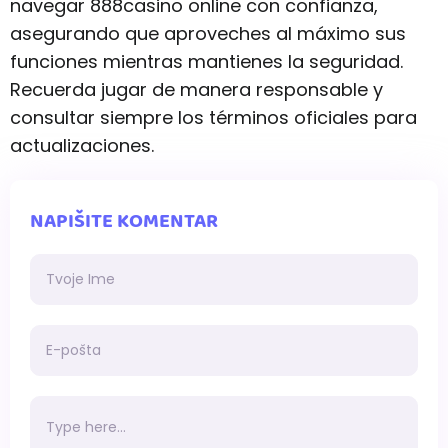
navegar 888casino online con confianza,
asegurando que aproveches al máximo sus
funciones mientras mantienes la seguridad.
Recuerda jugar de manera responsable y
consultar siempre los términos oficiales para
actualizaciones.
NAPIŠITE KOMENTAR