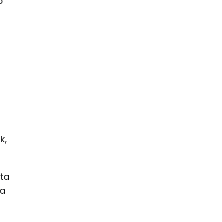
o
k,
ata
na