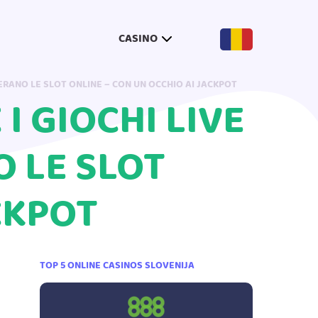
CASINO
CASINO CU ROTIRI
PERANO LE SLOT ONLINE – CON UN OCCHIO AI JACKPOT
GRATUITE
I GIOCHI LIVE
CASINO CU CARD DE
CREDIT
 LE SLOT
CASINO PE BANI REALI
CAZINOURI NOI ONLINE
CKPOT
TOP 5 ONLINE CASINOS SLOVENIJA