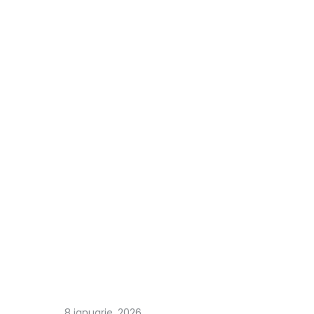
8 ianuarie, 2026