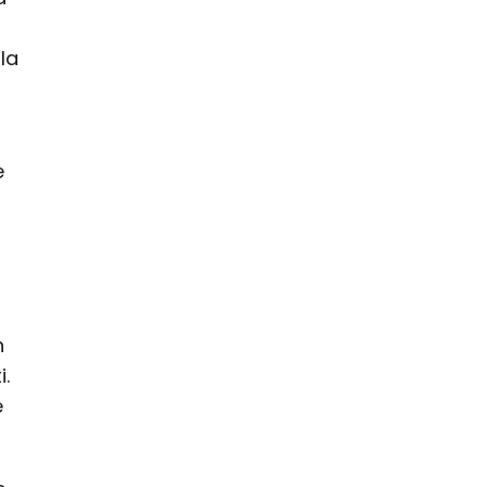
la
e
n
.
e