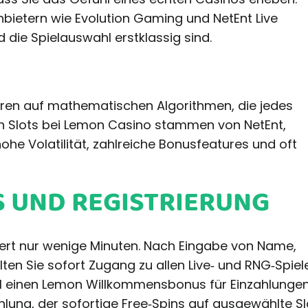
bietern wie Evolution Gaming und NetEnt Live
die Spielauswahl erstklassig sind.
en auf mathematischen Algorithmen, die jedes
en Slots bei Lemon Casino stammen von NetEnt,
ohe Volatilität, zahlreiche Bonusfeatures und oft
 UND REGISTRIERUNG
uert nur wenige Minuten. Nach Eingabe von Name,
en Sie sofort Zugang zu allen Live‑ und RNG‑Spiel
 einen Lemon Willkommensbonus für Einzahlunge
lung, der sofortige Free‑Spins auf ausgewählte Sl