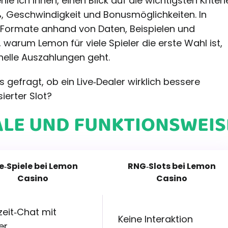
le ich Ihnen, einen Blick auf die wichtigsten Kriteri
, Geschwindigkeit und Bonusmöglichkeiten. In
n Formate anhand von Daten, Beispielen und
, warum Lemon für viele Spieler die erste Wahl ist,
elle Auszahlungen geht.
 gefragt, ob ein Live‑Dealer wirklich bessere
ierter Slot?
LE UND FUNKTIONSWEIS
ve‑Spiele bei Lemon
RNG‑Slots bei Lemon
Casino
Casino
zeit‑Chat mit
Keine Interaktion
er