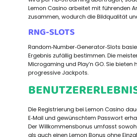
Lemon Casino arbeitet mit führenden An
zusammen, wodurch die Bildqualität und 
RNG‑SLOTS
Random‑Number‑Generator‑Slots basier
Ergebnis zufällig bestimmen. Die meist
Microgaming und Play’n GO. Sie bieten h
progressive Jackpots.
BENUTZERERLEBNIS
Die Registrierung bei Lemon Casino da
E‑Mail und gewünschtem Passwort erhalt
Der Willkommensbonus umfasst sowohl
als auch einen Lemon Bonus ohne Einzah