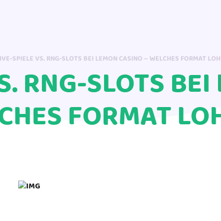
IVE‑SPIELE VS. RNG‑SLOTS BEI LEMON CASINO – WELCHES FORMAT LOH
VS. RNG‑SLOTS BE
LCHES FORMAT LO