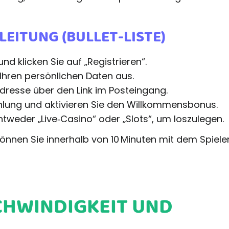
EITUNG (BULLET‑LISTE)
und klicken Sie auf „Registrieren“.
t Ihren persönlichen Daten aus.
l-Adresse über den Link im Posteingang.
nzahlung und aktivieren Sie den Willkommensbonus.
ntweder „Live‑Casino“ oder „Slots“, um loszulegen.
nnen Sie innerhalb von 10 Minuten mit dem Spiele
HWINDIGKEIT UND