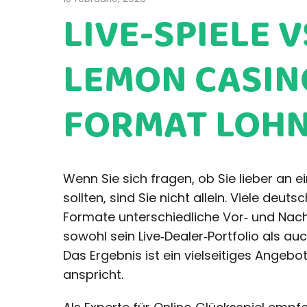
LIVE‑SPIELE V
LEMON CASIN
FORMAT LOHN
Wenn Sie sich fragen, ob Sie lieber an 
sollten, sind Sie nicht allein. Viele deu
Formate unterschiedliche Vor‑ und Nacht
sowohl sein Live‑Dealer‑Portfolio als 
Das Ergebnis ist ein vielseitiges Angeb
anspricht.