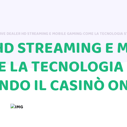
IVE DEALER HD STREAMING E MOBILE GAMING: COME LA TECNOLOGIA S
HD STREAMING E 
E LA TECNOLOGIA
NDO IL CASINÒ O