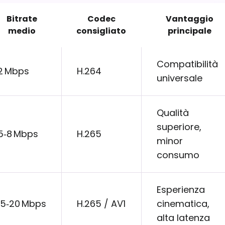
Bitrate
Codec
Vantaggio
medio
consigliato
principale
Compatibilità
2 Mbps
H.264
universale
Qualità
superiore,
5‑8 Mbps
H.265
minor
consumo
Esperienza
15‑20 Mbps
H.265 / AV1
cinematica,
alta latenza