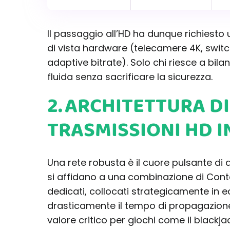
Il passaggio all’HD ha dunque richiesto 
di vista hardware (telecamere 4K, switch
adaptive bitrate). Solo chi riesce a bila
fluida senza sacrificare la sicurezza.
2. ARCHITETTURA DI
TRASMISSIONI HD I
Una rete robusta è il cuore pulsante di
si affidano a una combinazione di Cont
dedicati, collocati strategicamente in ed
drasticamente il tempo di propagazione,
valore critico per giochi come il blackj