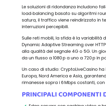
Le soluzioni di ridondanza includono fai
load‑balancing basato su algoritmi rou
satura, il traffico viene reindirizzato i
interruzioni percepibili.
Sulle reti mobili, la sfida è la variabili
Dynamic Adaptive Streaming over HTTP (
alla qualità del segnale 4G o 5G. Un g
da un flusso a 1080 p a uno a 720 p in po
Un caso di studio: CryptoLiveCasino ha
Europa, Nord America e Asia, garantendo 
rimanesse sopra i 6 Mbps costanti, con pi
PRINCIPALI COMPONENTI 
Edge‑servers con caching video a bre