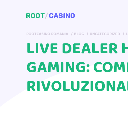
ROOTCASINO ROMANIA
BLOG
UNCATEGORIZED
L
LIVE DEALER 
GAMING: COM
RIVOLUZIONA