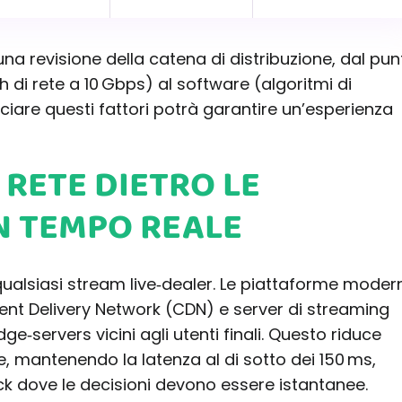
una revisione della catena di distribuzione, dal pun
 di rete a 10 Gbps) al software (algoritmi di
nciare questi fattori potrà garantire un’esperienza
 RETE DIETRO LE
N TEMPO REALE
 qualsiasi stream live‑dealer. Le piattaforme moder
ent Delivery Network (CDN) e server di streaming
ge‑servers vicini agli utenti finali. Questo riduce
 mantenendo la latenza al di sotto dei 150 ms,
ack dove le decisioni devono essere istantanee.