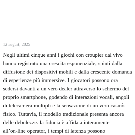
12 august, 2025
Negli ultimi cinque anni i giochi con croupier dal vivo
hanno registrato una crescita esponenziale, spinti dalla
diffusione dei dispositivi mobili e dalla crescente domanda
di esperienze più immersive. I giocatori possono ora
sedersi davanti a un vero dealer attraverso lo schermo del
proprio smartphone, godendo di interazioni vocali, angoli
di telecamera multipli e la sensazione di un vero casinò
fisico. Tuttavia, il modello tradizionale presenta ancora
delle debolezze: la fiducia è affidata interamente
all’on‑line operator, i tempi di latenza possono