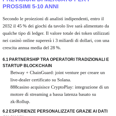
PROSSIMI 5‑10 ANNI
Secondo le proiezioni di analisti indipendenti, entro il
2032 il 45 % dei giochi da tavolo live sarà alimentato da
qualche tipo di ledger. Il valore totale dei token utilizzati
nei casinò online supererà i 3 miliardi di dollari, con una
crescita annua media del 28 %.
6.1 PARTNERSHIP TRA OPERATORI TRADIZIONALI E
STARTUP BLOCKCHAIN
Betway + ChainGuard: joint venture per creare un
live‑dealer certificato su Solana.
888casino acquisisce CryptoPlay: integrazione di un
motore di streaming a bassa latenza basato su
zk‑Rollup.
6.2 ESPERIENZE PERSONALIZZATE GRAZIE AI DATI