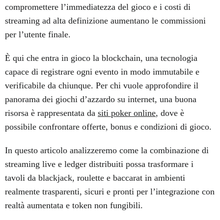
compromettere l’immediatezza del gioco e i costi di
streaming ad alta definizione aumentano le commissioni
per l’utente finale.
È qui che entra in gioco la blockchain, una tecnologia
capace di registrare ogni evento in modo immutabile e
verificabile da chiunque. Per chi vuole approfondire il
panorama dei giochi d’azzardo su internet, una buona
risorsa è rappresentata da
siti poker online
, dove è
possibile confrontare offerte, bonus e condizioni di gioco.
In questo articolo analizzeremo come la combinazione di
streaming live e ledger distribuiti possa trasformare i
tavoli da blackjack, roulette e baccarat in ambienti
realmente trasparenti, sicuri e pronti per l’integrazione con
realtà aumentata e token non fungibili.