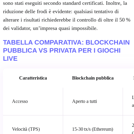
sono stati eseguiti secondo standard certificati. Inoltre, la
riduzione delle frodi è evidente: qualsiasi tentativo di
alterare i risultati richiederebbe il controllo di oltre il 50 %
dei validator, un’impresa quasi impossibile.
TABELLA COMPARATIVA: BLOCKCHAIN
PUBBLICA VS PRIVATA PER I GIOCHI
LIVE
Caratteristica
Blockchain pubblica
L
Accesso
Aperto a tutti
a
2
Velocità (TPS)
15‑30 tx/s (Ethereum)
(