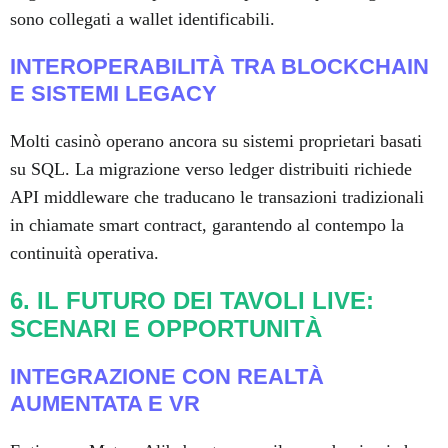
sono collegati a wallet identificabili.
INTEROPERABILITÀ TRA BLOCKCHAIN
E SISTEMI LEGACY
Molti casinò operano ancora su sistemi proprietari basati
su SQL. La migrazione verso ledger distribuiti richiede
API middleware che traducano le transazioni tradizionali
in chiamate smart contract, garantendo al contempo la
continuità operativa.
6. IL FUTURO DEI TAVOLI LIVE:
SCENARI E OPPORTUNITÀ
INTEGRAZIONE CON REALTÀ
AUMENTATA E VR