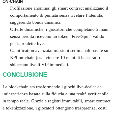
ON‑CHAIN
Profilazione anonima: gli smart contract analizzano il
comportamento di puntata senza rivelare l’identità,
suggerendo bonus dinamici.
Offerte dinamiche: i giocatori che completano 5 mani
senza perdita ricevono un token “Free‑Spin” valido
per la roulette live.
Gamification avanzata: missioni settimanali basate su
KPI on‑chain (es. “vincere 10 mani di baccarat”)
sbloccano livelli VIP immediati.
CONCLUSIONE
La blockchain sta trasformando i giochi live‑dealer da
un’esperienza basata sulla fiducia a una realtà verificabile
in tempo reale. Grazie a registri immutabili, smart contract
e tokenizzazione, i giocatori ottengono trasparenza, costi