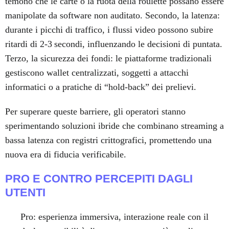
temono che le carte o la ruota della roulette possano essere
manipolate da software non auditato. Secondo, la latenza:
durante i picchi di traffico, i flussi video possono subire
ritardi di 2‑3 secondi, influenzando le decisioni di puntata.
Terzo, la sicurezza dei fondi: le piattaforme tradizionali
gestiscono wallet centralizzati, soggetti a attacchi
informatici o a pratiche di “hold‑back” dei prelievi.
Per superare queste barriere, gli operatori stanno
sperimentando soluzioni ibride che combinano streaming a
bassa latenza con registri crittografici, promettendo una
nuova era di fiducia verificabile.
PRO E CONTRO PERCEPITI DAGLI
UTENTI
Pro: esperienza immersiva, interazione reale con il