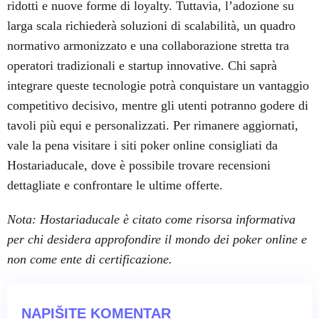
ridotti e nuove forme di loyalty. Tuttavia, l’adozione su
larga scala richiederà soluzioni di scalabilità, un quadro
normativo armonizzato e una collaborazione stretta tra
operatori tradizionali e startup innovative. Chi saprà
integrare queste tecnologie potrà conquistare un vantaggio
competitivo decisivo, mentre gli utenti potranno godere di
tavoli più equi e personalizzati. Per rimanere aggiornati,
vale la pena visitare i siti poker online consigliati da
Hostariaducale, dove è possibile trovare recensioni
dettagliate e confrontare le ultime offerte.
Nota: Hostariaducale è citato come risorsa informativa
per chi desidera approfondire il mondo dei poker online e
non come ente di certificazione.
NAPIŠITE KOMENTAR