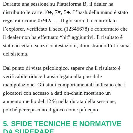
Durante una sessione su Piattaforma B, il dealer ha
distribuito le carte 10♠, 7♥, 5♣. L’hash della mano è stato
registrato come 0x9f2a…. Il giocatore ha controllato
l’explorer, verificato il seed (12345678) e confermato che
il dealer non ha effettuato “hit” aggiuntivi. Il risultato è
stato accettato senza contestazioni, dimostrando l’efficacia
del sistema.
Dal punto di vista psicologico, sapere che il risultato è
verificabile riduce l’ansia legata alla possibile
manipolazione. Gli studi comportamentali indicano che i
giocatori con accesso a dati on‑chain mostrano un
aumento medio del 12 % nella durata della sessione,
poiché percepiscono il gioco come più equo.
5. SFIDE TECNICHE E NORMATIVE
DA SUPERARE