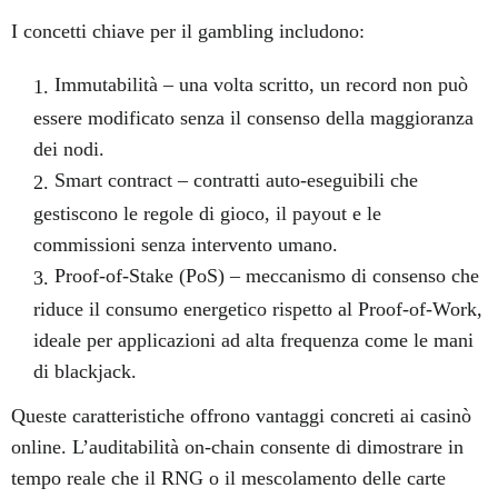
I concetti chiave per il gambling includono:
Immutabilità – una volta scritto, un record non può
essere modificato senza il consenso della maggioranza
dei nodi.
Smart contract – contratti auto‑eseguibili che
gestiscono le regole di gioco, il payout e le
commissioni senza intervento umano.
Proof‑of‑Stake (PoS) – meccanismo di consenso che
riduce il consumo energetico rispetto al Proof‑of‑Work,
ideale per applicazioni ad alta frequenza come le mani
di blackjack.
Queste caratteristiche offrono vantaggi concreti ai casinò
online. L’auditabilità on‑chain consente di dimostrare in
tempo reale che il RNG o il mescolamento delle carte