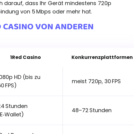
h darauf, dass Ihr Gerät mindestens 720p
rbindung von 5 Mbps oder mehr hat.
D CASINO VON ANDEREN
1Red Casino
Konkurrenzplattformen
1080p HD (bis zu
meist 720p, 30 FPS
60 FPS)
24 Stunden
48–72 Stunden
(E‑Wallet)