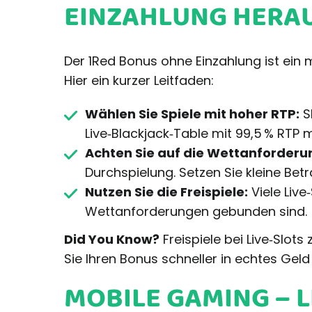
EINZAHLUNG HERA
Der 1Red Bonus ohne Einzahlung ist ein 
Hier ein kurzer Leitfaden:
Wählen Sie Spiele mit hoher RTP:
Sl
Live‑Blackjack‑Table mit 99,5 % RTP
Achten Sie auf die Wettanforderu
Durchspielung. Setzen Sie kleine Betr
Nutzen Sie die Freispiele:
Viele Live‑
Wettanforderungen gebunden sind.
Did You Know?
Freispiele bei Live‑Slot
Sie Ihren Bonus schneller in echtes Ge
MOBILE GAMING – 