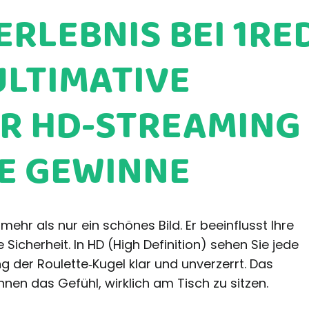
ERLEBNIS BEI 1RE
ULTIMATIVE
ÜR HD‑STREAMING
E GEWINNE
mehr als nur ein schönes Bild. Er beeinflusst Ihre
icherheit. In HD (High Definition) sehen Sie jede
g der Roulette‑Kugel klar und unverzerrt. Das
hnen das Gefühl, wirklich am Tisch zu sitzen.