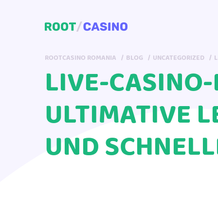
ROOTCASINO ROMANIA
BLOG
UNCATEGORIZED
L
LIVE‑CASINO‑
ULTIMATIVE 
UND SCHNELL