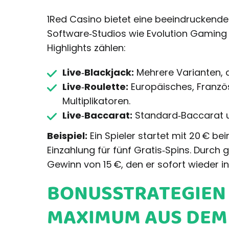
1Red Casino bietet eine beeindruckende
Software‑Studios wie Evolution Gaming 
Highlights zählen:
Live‑Blackjack:
Mehrere Varianten, d
Live‑Roulette:
Europäisches, Französ
Multiplikatoren.
Live‑Baccarat:
Standard‑Baccarat u
Beispiel:
Ein Spieler startet mit 20 € be
Einzahlung für fünf Gratis‑Spins. Durch 
Gewinn von 15 €, den er sofort wieder ins
BONUSSTRATEGIEN 
MAXIMUM AUS DEM