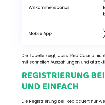
Willkommensbonus
Mobile App
Die Tabelle zeigt, dass 1Red Casino nich
mit schnellen Auszahlungen und attrak
REGISTRIERUNG BEI
UND EINFACH
Die Registrierung bei 1Red dauert nur we