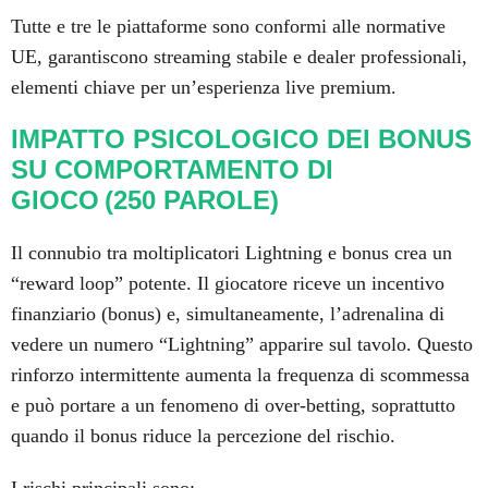
Tutte e tre le piattaforme sono conformi alle normative
UE, garantiscono streaming stabile e dealer professionali,
elementi chiave per un’esperienza live premium.
IMPATTO PSICOLOGICO DEI BONUS
SU COMPORTAMENTO DI
GIOCO (250 PAROLE)
Il connubio tra moltiplicatori Lightning e bonus crea un
“reward loop” potente. Il giocatore riceve un incentivo
finanziario (bonus) e, simultaneamente, l’adrenalina di
vedere un numero “Lightning” apparire sul tavolo. Questo
rinforzo intermittente aumenta la frequenza di scommessa
e può portare a un fenomeno di over‑betting, soprattutto
quando il bonus riduce la percezione del rischio.
I rischi principali sono: