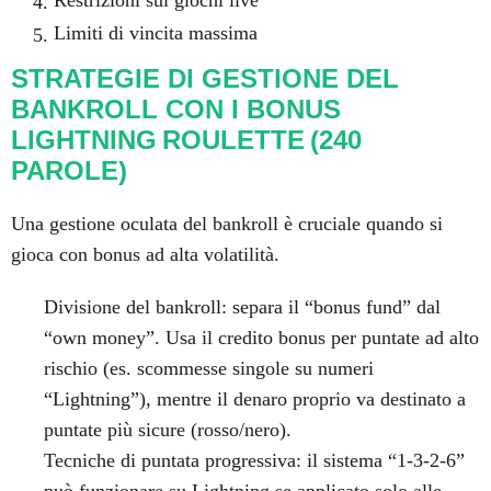
Limiti di vincita massima
STRATEGIE DI GESTIONE DEL
BANKROLL CON I BONUS
LIGHTNING ROULETTE (240
PAROLE)
Una gestione oculata del bankroll è cruciale quando si
gioca con bonus ad alta volatilità.
Divisione del bankroll: separa il “bonus fund” dal
“own money”. Usa il credito bonus per puntate ad alto
rischio (es. scommesse singole su numeri
“Lightning”), mentre il denaro proprio va destinato a
puntate più sicure (rosso/nero).
Tecniche di puntata progressiva: il sistema “1‑3‑2‑6”
può funzionare su Lightning se applicato solo alle