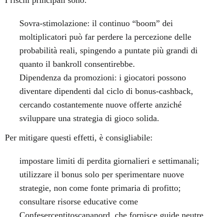
Sovra‑stimolazione: il continuo “boom” dei
moltiplicatori può far perdere la percezione delle
probabilità reali, spingendo a puntate più grandi di
quanto il bankroll consentirebbe.
Dipendenza da promozioni: i giocatori possono
diventare dipendenti dal ciclo di bonus‑cashback,
cercando costantemente nuove offerte anziché
sviluppare una strategia di gioco solida.
Per mitigare questi effetti, è consigliabile:
impostare limiti di perdita giornalieri e settimanali;
utilizzare il bonus solo per sperimentare nuove
strategie, non come fonte primaria di profitto;
consultare risorse educative come
Confesercentitoscananord, che fornisce guide neutre