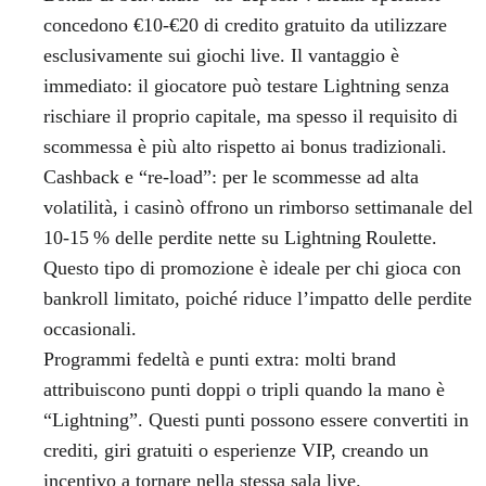
concedono €10‑€20 di credito gratuito da utilizzare
esclusivamente sui giochi live. Il vantaggio è
immediato: il giocatore può testare Lightning senza
rischiare il proprio capitale, ma spesso il requisito di
scommessa è più alto rispetto ai bonus tradizionali.
Cashback e “re‑load”: per le scommesse ad alta
volatilità, i casinò offrono un rimborso settimanale del
10‑15 % delle perdite nette su Lightning Roulette.
Questo tipo di promozione è ideale per chi gioca con
bankroll limitato, poiché riduce l’impatto delle perdite
occasionali.
Programmi fedeltà e punti extra: molti brand
attribuiscono punti doppi o tripli quando la mano è
“Lightning”. Questi punti possono essere convertiti in
crediti, giri gratuiti o esperienze VIP, creando un
incentivo a tornare nella stessa sala live.