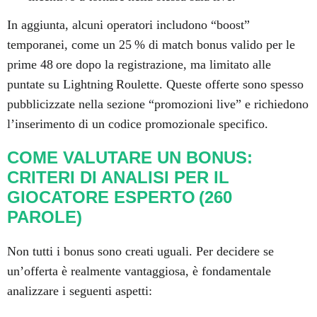
In aggiunta, alcuni operatori includono “boost”
temporanei, come un 25 % di match bonus valido per le
prime 48 ore dopo la registrazione, ma limitato alle
puntate su Lightning Roulette. Queste offerte sono spesso
pubblicizzate nella sezione “promozioni live” e richiedono
l’inserimento di un codice promozionale specifico.
COME VALUTARE UN BONUS:
CRITERI DI ANALISI PER IL
GIOCATORE ESPERTO (260
PAROLE)
Non tutti i bonus sono creati uguali. Per decidere se
un’offerta è realmente vantaggiosa, è fondamentale
analizzare i seguenti aspetti: