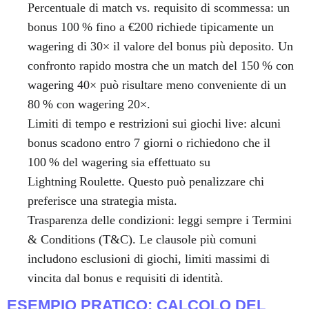
Percentuale di match vs. requisito di scommessa: un
bonus 100 % fino a €200 richiede tipicamente un
wagering di 30× il valore del bonus più deposito. Un
confronto rapido mostra che un match del 150 % con
wagering 40× può risultare meno conveniente di un
80 % con wagering 20×.
Limiti di tempo e restrizioni sui giochi live: alcuni
bonus scadono entro 7 giorni o richiedono che il
100 % del wagering sia effettuato su
Lightning Roulette. Questo può penalizzare chi
preferisce una strategia mista.
Trasparenza delle condizioni: leggi sempre i Termini
& Conditions (T&C). Le clausole più comuni
includono esclusioni di giochi, limiti massimi di
vincita dal bonus e requisiti di identità.
ESEMPIO PRATICO: CALCOLO DEL