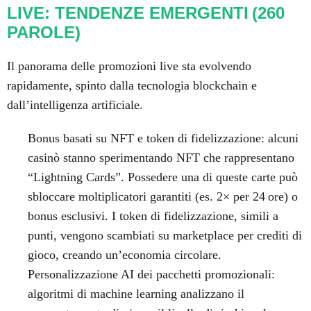
LIVE: TENDENZE EMERGENTI (260
PAROLE)
Il panorama delle promozioni live sta evolvendo
rapidamente, spinto dalla tecnologia blockchain e
dall’intelligenza artificiale.
Bonus basati su NFT e token di fidelizzazione: alcuni
casinò stanno sperimentando NFT che rappresentano
“Lightning Cards”. Possedere una di queste carte può
sbloccare moltiplicatori garantiti (es. 2× per 24 ore) o
bonus esclusivi. I token di fidelizzazione, simili a
punti, vengono scambiati su marketplace per crediti di
gioco, creando un’economia circolare.
Personalizzazione AI dei pacchetti promozionali:
algoritmi di machine learning analizzano il